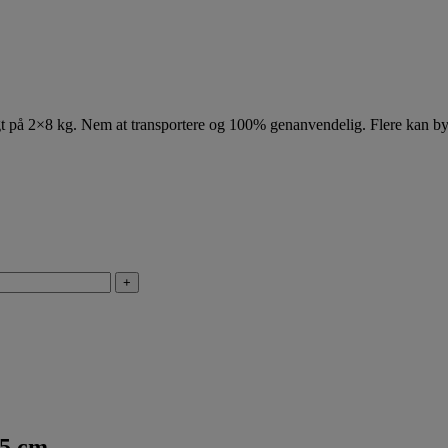
å 2×8 kg. Nem at transportere og 100% genanvendelig. Flere kan b
+
75 cm