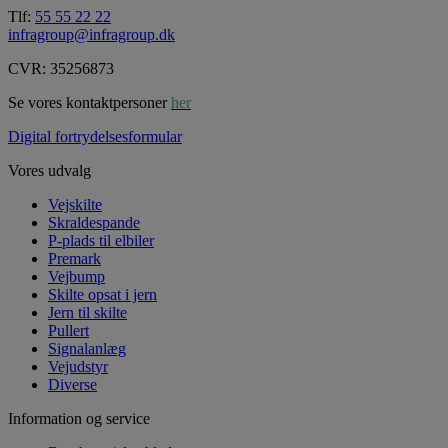
Tlf:
55 55 22 22
infragroup@infragroup.dk
CVR: 35256873
Se vores kontaktpersoner
her
Digital fortrydelsesformular
Vores udvalg
Vejskilte
Skraldespande
P-plads til elbiler
Premark
Vejbump
Skilte opsat i jern
Jern til skilte
Pullert
Signalanlæg
Vejudstyr
Diverse
Information og service