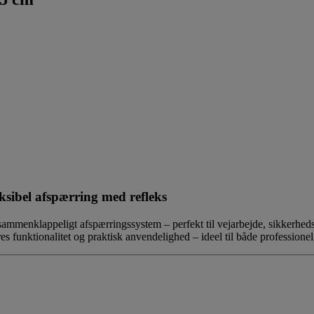
sibel afspærring med refleks
g sammenklappeligt afspærringssystem – perfekt til vejarbejde, sikkerh
 funktionalitet og praktisk anvendelighed – ideel til både professionell