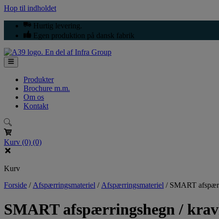
Hop til indholdet
Hurtig levering.
Egen produktion på dansk fabrik
Produkter
Brochure m.m.
Om os
Kontakt
Kurv
(0)
(0)
Kurv
Forside
/
Afspærringsmateriel
/
Afspærringsmateriel
/
SMART afspærri
SMART afspærringshegn / krav