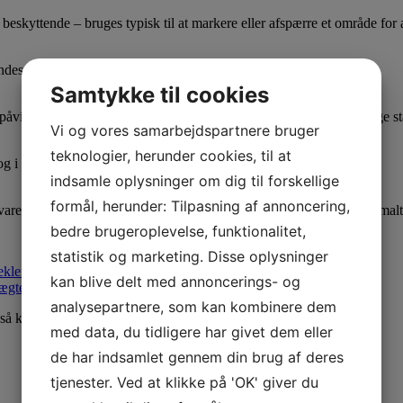
eskyttende – bruges typisk til at markere eller afspærre et område for at 
indes og udgøre en længere afspærring.
Samtykke til cookies
åvirkning, anbefales den løse fod, som kan købes separat, for at øge sta
Vi og vores samarbejdspartnere bruger
teknologier, herunder cookies, til at
og i lav belysning for øget sikkerhed.
indsamle oplysninger om dig til forskellige
formål, herunder: Tilpasning af annoncering,
 fladt – f.eks. i varebil, trailer eller depot – så plads bruges optimalt
bedre brugeroplevelse, funktionalitet,
statistik og marketing. Disse oplysninger
teklemmer
,
afspærringshegn
,
alu-
kan blive delt med annoncerings- og
ægter
,
vejbump
,
kegler
,
gangbroer
,
kæde
m.m.
analysepartnere, som kan kombinere dem
så klik på
INFRA GROUP
med data, du tidligere har givet dem eller
de har indsamlet gennem din brug af deres
tjenester. Ved at klikke på 'OK' giver du