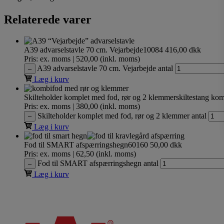
Relaterede varer
A39 advarselstavle 70 cm. Vejarbejde
10084
416,00
dkk
Pris: ex. moms | 520,00 (inkl. moms)
A39 advarselstavle 70 cm. Vejarbejde antal
–
Læg i kurv
Skilteholder komplet med fod, rør og 2 klemmer
skiltestang kom
Pris: ex. moms | 380,00 (inkl. moms)
Skilteholder komplet med fod, rør og 2 klemmer antal
–
Læg i kurv
Fod til SMART afspærringshegn
60160
50,00
dkk
Pris: ex. moms | 62,50 (inkl. moms)
Fod til SMART afspærringshegn antal
–
Læg i kurv