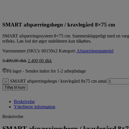
SMART afspærringshegn / kravlegård 8×75 cm
SMART afspærringssystem 8×75 cm. Sammenklappeligt med en vægt p
refleks. Løs fod der øger stabiliteten kan tilkøbes.
Varenummer (SKU):
60159x2
Kategori:
Afspærringsmateriel
3.400,00
dkk
2.400,00
dkk
På lager
- Sendes inden for 1-2 arbejdsdage
SMART afspærringshegn / kravlegård 8x75 cm antal
–
Tilføj til kurv
Beskrivelse
Yderligere information
Beskrivelse
SMART afspærringshegn / kravlegård 8×