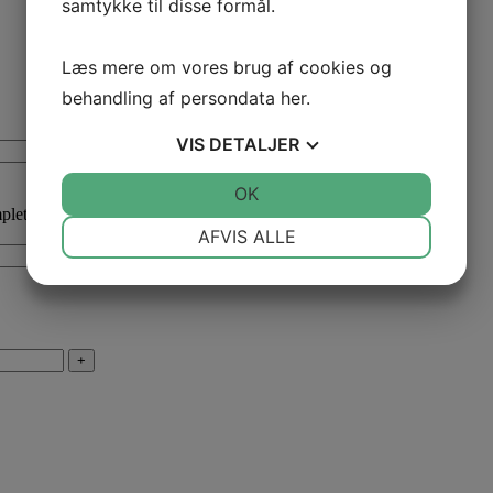
samtykke til disse formål.
Læs mere om vores brug af cookies og
behandling af persondata
her
.
VIS
DETALJER
+
JA
NEJ
OK
JA
NEJ
plet 2,0
304,00
dkk
NØDVENDIGE
PRÆFERENCER
AFVIS ALLE
+
JA
NEJ
JA
NEJ
MARKETING
STATISTIK
+