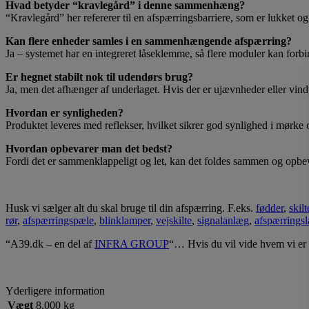
Hvad betyder “kravlegård” i denne sammenhæng?
“Kravlegård” her refererer til en afspærringsbarriere, som er lukket og b
Kan flere enheder samles i en sammenhængende afspærring?
Ja – systemet har en integreret låseklemme, så flere moduler kan forb
Er hegnet stabilt nok til udendørs brug?
Ja, men det afhænger af underlaget. Hvis der er ujævnheder eller vindp
Hvordan er synligheden?
Produktet leveres med reflekser, hvilket sikrer god synlighed i mørke 
Hvordan opbevarer man det bedst?
Fordi det er sammenklappeligt og let, kan det foldes sammen og opbevares
Husk vi sælger alt du skal bruge til din afspærring. F.eks.
fødder
,
skil
rør
,
afspærringspæle
,
blinklamper
,
vejskilte
,
signalanlæg
,
afspærringsl
“A39.dk – en del af
INFRA GROUP
“… Hvis du vil vide hvem vi er 
Yderligere information
Vægt
8,000 kg