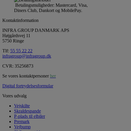
Betalingsmuligheder: Mastercard, Visa,
Diners Club, Dankort og MobilePay.
Kontaktinformation
INFRA GROUP DANMARK APS
Højgårdsvej 11
5750 Ringe
Tlf:
55 55 22 22
infragroup@infragroup.dk
CVR: 35256873
Se vores kontaktpersoner
her
Digital fortrydelsesformular
Vores udvalg
Vejskilte
Skraldespande
P-plads til elbiler
Premark
Vejbump