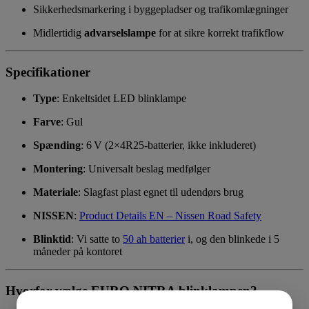
Sikkerhedsmarkering i byggepladser og trafikomlægninger
Midlertidig
advarselslampe
for at sikre korrekt trafikflow
Specifikationer
Type
: Enkeltsidet LED blinklampe
Farve
: Gul
Spænding
: 6 V (2×4R25-batterier, ikke inkluderet)
Montering
: Universalt beslag medfølger
Materiale
: Slagfast plast egnet til udendørs brug
NISSEN
:
Product Details EN – Nissen Road Safety
Blinktid
: Vi satte to
50 ah batterier
i, og den blinkede i 5
måneder
på kontoret
Hvorfor vælge EURO NITRA blinklampen?