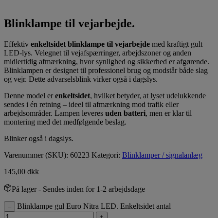
Blinklampe til vejarbejde.
Effektiv
enkeltsidet blinklampe til vejarbejde
med kraftigt gult
LED-lys. Velegnet til vejafspærringer, arbejdszoner og anden
midlertidig afmærkning, hvor synlighed og sikkerhed er afgørende.
Blinklampen er designet til professionel brug og modstår både slag
og vejr. Dette advarselsblink virker også i dagslys.
Denne model er
enkeltsidet
, hvilket betyder, at lyset udelukkende
sendes i én retning – ideel til afmærkning mod trafik eller
arbejdsområder. Lampen leveres
uden batteri
, men er klar til
montering med det medfølgende beslag.
Blinker også i dagslys.
Varenummer (SKU):
60223
Kategori:
Blinklamper / signalanlæg
145,00
dkk
På lager
- Sendes inden for 1-2 arbejdsdage
Blinklampe gul Euro Nitra LED. Enkeltsidet antal
–
+