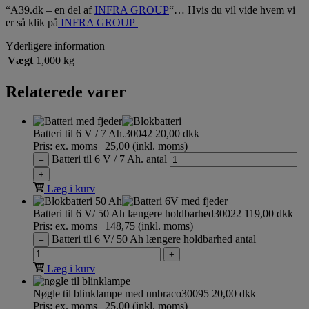
“A39.dk – en del af
INFRA GROUP
“… Hvis du vil vide hvem vi
er så klik på
INFRA GROUP
Yderligere information
Vægt
1,000 kg
Relaterede varer
Batteri til 6 V / 7 Ah.
30042
20,00
dkk
Pris: ex. moms | 25,00 (inkl. moms)
Batteri til 6 V / 7 Ah. antal
–
+
Læg i kurv
Batteri til 6 V/ 50 Ah længere holdbarhed
30022
119,00
dkk
Pris: ex. moms | 148,75 (inkl. moms)
Batteri til 6 V/ 50 Ah længere holdbarhed antal
–
+
Læg i kurv
Nøgle til blinklampe med unbraco
30095
20,00
dkk
Pris: ex. moms | 25,00 (inkl. moms)