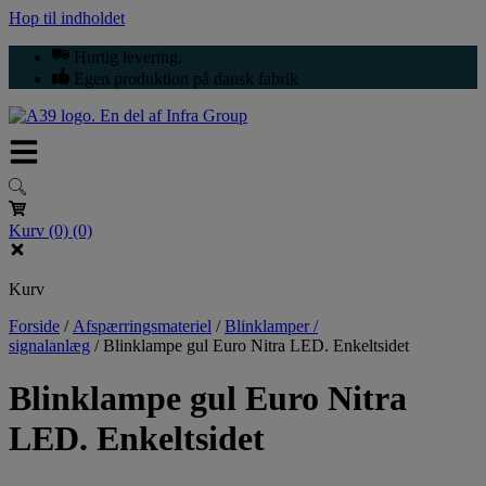
Hop til indholdet
Hurtig levering.
Egen produktion på dansk fabrik
Kurv
(0)
(0)
Kurv
Forside
/
Afspærringsmateriel
/
Blinklamper /
signalanlæg
/
Blinklampe gul Euro Nitra LED. Enkeltsidet
Blinklampe gul Euro Nitra
LED. Enkeltsidet