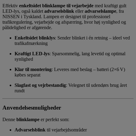
Effektiv
enkeltsidet blinklampe til vejarbejde
med kraftigt gult
LED-lys, også kaldet
advarselsblink
eller
advarselslampe
, fra
NISSEN i Tyskland. Lampen er designet til professionel
trafikregulering, vejarbejde og afspærring, hvor høj synlighed og
pålidelighed er afgørende.
Enkeltsidet blinklys
: Sender blinket i én retning – ideel ved
trafikafmærkning
Kraftigt LED-lys
: Sparsommelig, lang levetid og optimal
synlighed
Klar til montering
: Leveres med beslag – batteri (2×6 V)
købes separat
Slagfast og vejrbestandig
: Velegnet til udendørs brug året
rundt
Anvendelsesmuligheder
Denne
blinklampe
er perfekt som:
Advarselsblink
til vejarbejdsområder