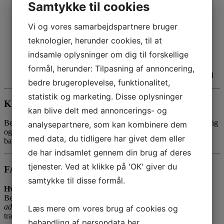
Samtykke til cookies
Høj synlighed dag og nat
, klar advarselslampe til ethvert
projekt
Vi og vores samarbejdspartnere bruger
Professionel kvalitet
, designet til danske veje og
teknologier, herunder cookies, til at
sikkerhedskrav
indsamle oplysninger om dig til forskellige
Nem installation
, monteres let med medfølgende beslag
formål, herunder: Tilpasning af annoncering,
LED-teknologi
sikrer lavt strømforbrug og lang holdbarhed
bedre brugeroplevelse, funktionalitet,
statistik og marketing. Disse oplysninger
Klar til at bestille?
kan blive delt med annoncerings- og
Bestil din
blinklampe
i dag hos A39.dk – vi tilbyder hurtig levering
analysepartnere, som kan kombinere dem
og support, hvis du har brug for hjælp til valg af
advarselsblink
,
med data, du tidligere har givet dem eller
batterier eller installation.
de har indsamlet gennem din brug af deres
tjenester. Ved at klikke på 'OK' giver du
FAQ
samtykke til disse formål.
Hvad er forskellen på en blinklampe og en advarselsblink?
Begge betegnelser beskriver samme type lampe – men
advarselsblink
fremhæver dens funktion som sikkerhedsmarkør i
Læs mere om vores brug af cookies og
trafikken.
behandling af persondata
her
.