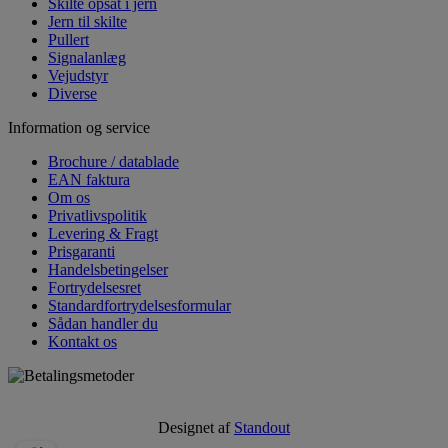
Skilte opsat i jern
Jern til skilte
Pullert
Signalanlæg
Vejudstyr
Diverse
Information og service
Brochure / datablade
EAN faktura
Om os
Privatlivspolitik
Levering & Fragt
Prisgaranti
Handelsbetingelser
Fortrydelsesret
Standardfortrydelsesformular
Sådan handler du
Kontakt os
Designet af
Standout