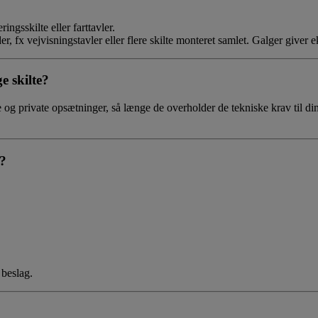
ingsskilte eller farttavler.
r, fx vejvisningstavler eller flere skilte monteret samlet. Galger giver ek
e skilte?
ge og private opsætninger, så længe de overholder de tekniske krav til
n?
 beslag.