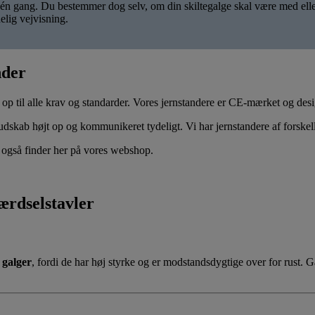
n gang. Du bestemmer dog selv, om din skiltegalge skal være med eller u
elig vejvisning.
nder
 op til alle krav og standarder. Vores jernstandere er CE-mærket og desi
dskab højt op og kommunikeret tydeligt. Vi har jernstandere af forskelli
u også finder her på vores webshop.
færdselstavler
r
galger
, fordi de har høj styrke og er modstandsdygtige over for rust. 