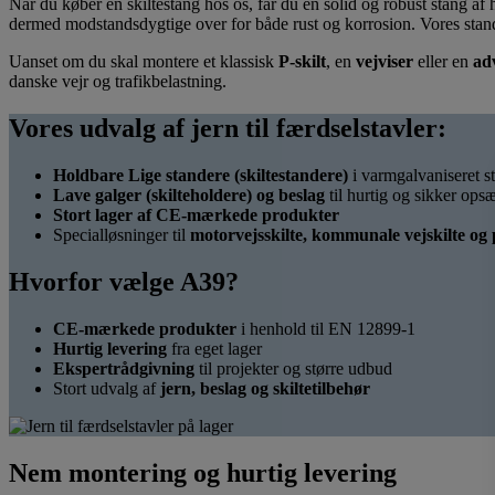
Når du køber en skiltestang hos os, får du en solid og robust stang af 
dermed modstandsdygtige over for både rust og korrosion. Vores sta
Uanset om du skal montere et klassisk
P-skilt
, en
vejviser
eller en
ad
danske vejr og trafikbelastning.
Vores udvalg af jern til færdselstavler:
Holdbare Lige standere (skiltestandere)
i varmgalvaniseret st
Lave galger (skilteholdere) og beslag
til hurtig og sikker ops
Stort lager af CE-mærkede produkter
Specialløsninger til
motorvejsskilte, kommunale vejskilte og 
Hvorfor vælge A39?
CE-mærkede produkter
i henhold til EN 12899-1
Hurtig levering
fra eget lager
Ekspertrådgivning
til projekter og større udbud
Stort udvalg af
jern, beslag og skiltetilbehør
Nem montering og hurtig levering