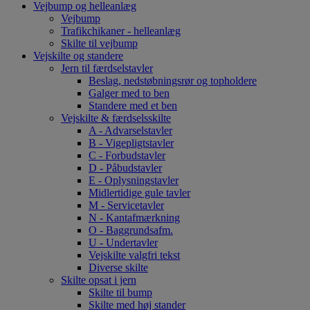
Vejbump og helleanlæg
Vejbump
Trafikchikaner - helleanlæg
Skilte til vejbump
Vejskilte og standere
Jern til færdselstavler
Beslag, nedstøbningsrør og topholdere
Galger med to ben
Standere med et ben
Vejskilte & færdselsskilte
A - Advarselstavler
B - Vigepligtstavler
C - Forbudstavler
D - Påbudstavler
E - Oplysningstavler
Midlertidige gule tavler
M - Servicetavler
N - Kantafmærkning
O - Baggrundsafm.
U - Undertavler
Vejskilte valgfri tekst
Diverse skilte
Skilte opsat i jern
Skilte til bump
Skilte med høj stander