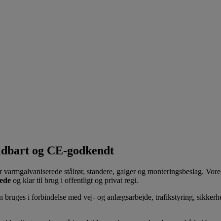
oldbart og CE-godkendt
r varmgalvaniserede stålrør, standere, galger og monteringsbeslag. Vores
ede
og klar til brug i offentligt og privat regi.
n bruges i forbindelse med vej- og anlægsarbejde, trafikstyring, sikker