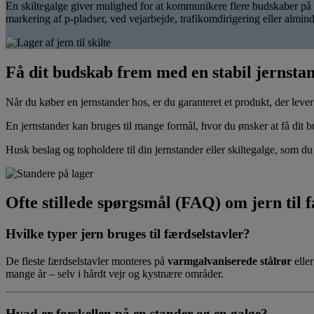
En skiltegalge giver mulighed for at kommunikere flere budskaber på é
markering af p-pladser, ved vejarbejde, trafikomdirigering eller almind
Få dit budskab frem med en stabil jernsta
Når du køber en jernstander hos, er du garanteret et produkt, der lever
En jernstander kan bruges til mange formål, hvor du ønsker at få dit bu
Husk beslag og topholdere til din jernstander eller skiltegalge, som d
Ofte stillede spørgsmål (FAQ) om jern til 
Hvilke typer jern bruges til færdselstavler?
De fleste færdselstavler monteres på
varmgalvaniserede stålrør
elle
mange år – selv i hårdt vejr og kystnære områder.
Hvad er forskellen på en stander og en galge?