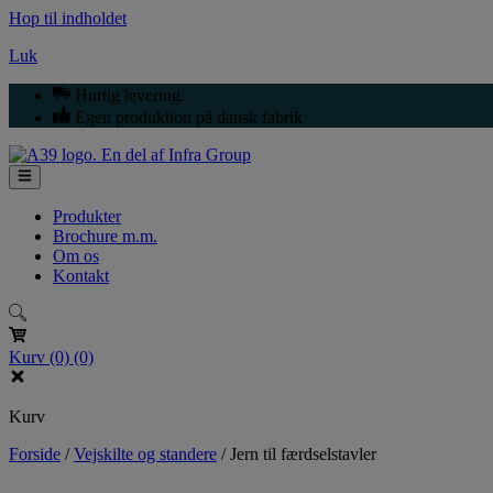
Hop til indholdet
Luk
Hurtig levering.
Egen produktion på dansk fabrik
Produkter
Brochure m.m.
Om os
Kontakt
Kurv
(0)
(0)
Kurv
Forside
/
Vejskilte og standere
/
Jern til færdselstavler