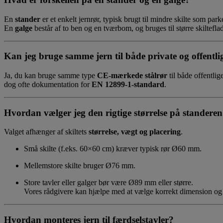
En
stander
er et enkelt jernrør, typisk brugt til mindre skilte som parker
En
galge
består af to ben og en tværbom, og bruges til større skilteflade
Kan jeg bruge samme jern til både private og offentlig
Ja, du kan bruge samme type
CE-mærkede stålrør
til både offentli
dog ofte dokumentation for
EN 12899-1-standard
.
Hvordan vælger jeg den rigtige størrelse på standere
Valget afhænger af skiltets
størrelse, vægt og placering
.
Små skilte (f.eks. 60×60 cm) kræver typisk rør Ø60 mm.
Mellemstore skilte bruger Ø76 mm.
Store tavler eller galger bør være Ø89 mm eller større.
Vores rådgivere kan hjælpe med at vælge korrekt dimension og
Hvordan monteres jern til færdselstavler?