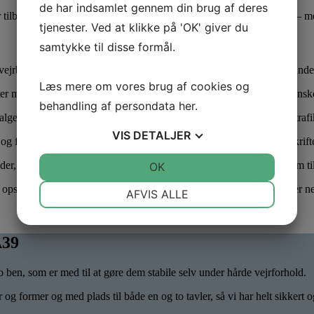
de har indsamlet gennem din brug af deres
r tilbyder vi både
standardstørrelser
og kundetilpassede løsninger – m
tjenester. Ved at klikke på 'OK' giver du
samtykke til disse formål.
ejrbestandig og korrekt certificeret. Her er nogle af de vigtigste grunde t
Læs mere om vores brug af cookies og
er mod rust og korrosion og sikrer, at skiltestanderne kan tåle det dansk
behandling af persondata
her
.
ger reducerer risikoen for at skilte knækker eller vælter ved vind, trafi
VIS
DETALJER
 fremstillet i henhold til EN 12899-1 og gældende nationale forskrifter
øjder, bredder og beslagløsninger, så du kan vælge det optimale system til
JA
NEJ
OK
JA
NEJ
NØDVENDIGE
PRÆFERENCER
 opsætning og udskiftning gøres hurtigt og sikkert, hvilket minimerer 
AFVIS ALLE
JA
NEJ
JA
NEJ
MARKETING
STATISTIK
A39
o ben, som er med til at gøre dem stabile selv under hårde vejrforhold.
r og former og med plads til både en og to tavler, så vi har helt sikkert o