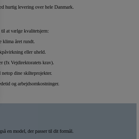
ed hurtig levering over hele Danmark.
il at vælge kvalitetsjern:
e klima året rundt.
kpåvirkning eller uheld.
 (fx Vejdirektoratets krav).
 netop dine skilteprojekter.
nedetid og arbejdsomkostninger.
gså en model, der passer til dit formål.