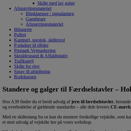
Skilte med lav galge
Afspærringsmateriel
Blinklamper / signalanlæg
Gangbroer
Afspærringsmateriel
Bilspærre
Pullert
Kantpæl, snestok, skiltereol
P-pladser til elbiler
Premark Vejmarkering
Skraldespand & Affaldsstativ
Trafikspejl
Skilte for sjov
Spray til afstribning
Rodekassen
Standere og galger til Færdselstavler – H
Hos A39 finder du et bredt udvalg af
jern til færdselstavler
, herunde
og overholdelse af gældende standarder – alle dele leveres
CE-mærk
Med en skiltestang fra os kan du montere forskellige vejskilte, som ka
et stort udvalg af vejskilte her på vores webshop.