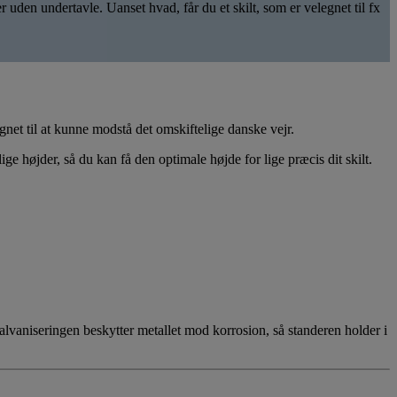
den undertavle. Uanset hvad, får du et skilt, som er velegnet til fx
gnet til at kunne modstå det omskiftelige danske vejr.
ge højder, så du kan få den optimale højde for lige præcis dit skilt.
Galvaniseringen beskytter metallet mod korrosion, så standeren holder i