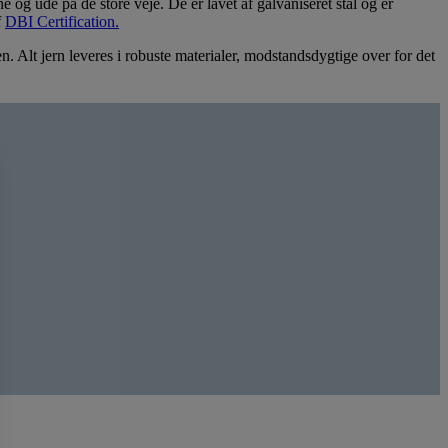
 og ude på de store veje. De er lavet af galvaniseret stål og er
f
DBI Certification.
ven. Alt jern leveres i robuste materialer, modstandsdygtige over for det