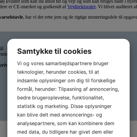
høj kvalitet som kan stå imod tid og vejr og som kan bruges både i byerne
ndere er CE-mærket og godkendt af
Vejdirektoratet
. Vi bliver auditeret a
varselstavle
, har vi det rette jern og de rigtige monteringsdele til opga
ål
Samtykke til cookies
ætning
Vi og vores samarbejdspartnere bruger
private arealer
teknologier, herunder cookies, til at
indsamle oplysninger om dig til forskellige
formål, herunder: Tilpasning af annoncering,
bedre brugeroplevelse, funktionalitet,
statistik og marketing. Disse oplysninger
kan blive delt med annoncerings- og
analysepartnere, som kan kombinere dem
med data, du tidligere har givet dem eller