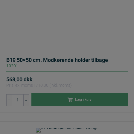
B19 50×50 cm. Modkørende holder tilbage
10201
568,00
dkk
Pris: ex. moms | 710,00 (inkl. moms)
B19
Læg i kurv
–
+
50x50
cm.
Modkørende
holder
tilbage
antal