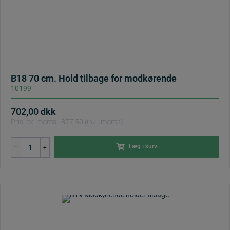
B18 70 cm. Hold tilbage for modkørende
10199
702,00
dkk
Pris: ex. moms | 877,50 (inkl. moms)
B18
Læg i kurv
–
+
70
cm.
Hold
tilbage
for
modkørende
antal