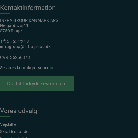
Kontaktinformation
INFRA GROUP DANMARK APS
Højgårdsvej 11
5750 Ringe
Tlf:
55 55 22 22
infragroup@infragroup.dk
CVR: 35256873
Se vores kontaktpersoner
her
Digital fortrydelsesformular
Vores udvalg
Vejskilte
Skraldespande