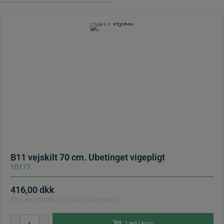
B11 vejskilt 70 cm. Ubetinget vigepligt
10177
416,00
dkk
Pris: ex. moms | 520,00 (inkl. moms)
B11
Læg i kurv