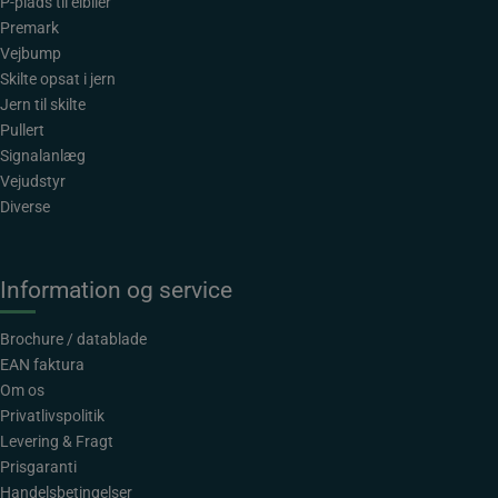
P-plads til elbiler
Premark
Vejbump
Skilte opsat i jern
Jern til skilte
Pullert
Signalanlæg
Vejudstyr
Diverse
Information og service
Brochure / datablade
EAN faktura
Om os
Privatlivspolitik
Levering & Fragt
Prisgaranti
Handelsbetingelser