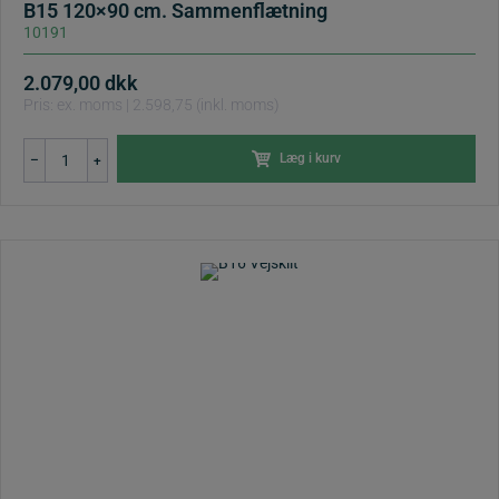
B15 120×90 cm. Sammenflætning
10191
2.079,00
dkk
Pris: ex. moms | 2.598,75 (inkl. moms)
B15
Læg i kurv
–
+
120x90
cm.
Sammenflætning
antal