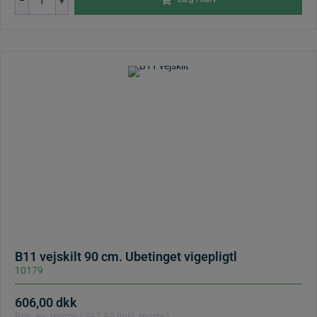
–
+
vejskilt
70
cm.
Ubetinget
vigepligt
antal
B11 vejskilt 90 cm. Ubetinget vigepligtl
10179
606,00
dkk
Pris: ex. moms | 757,50 (inkl. moms)