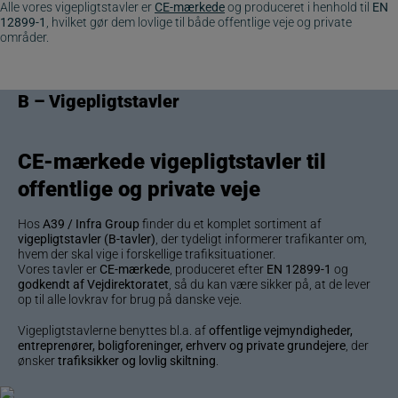
Alle vores vigepligtstavler er
CE-mærkede
og produceret i henhold til
EN
12899-1
, hvilket gør dem lovlige til både offentlige veje og private
områder.
B –
Vigepligtstavler
CE-mærkede
vigepligtstavler
til
offentlige og private veje
Hos
A39 / Infra Group
finder du et komplet sortiment af
vigepligtstavler (B-tavler)
, der tydeligt informerer trafikanter om,
hvem der skal vige i forskellige trafiksituationer.
Vores tavler er
CE-mærkede
, produceret efter
EN 12899-1
og
godkendt af Vejdirektoratet
, så du kan være sikker på, at de lever
op til alle lovkrav for brug på danske veje.
Vigepligtstavlerne benyttes bl.a. af
offentlige vejmyndigheder,
entreprenører, boligforeninger, erhverv og private grundejere
, der
ønsker
trafiksikker og lovlig skiltning
.