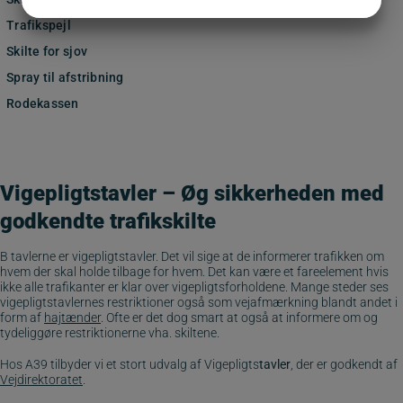
JA
NEJ
JA
NEJ
Trafikspejl
MARKETING
STATISTIK
Skilte for sjov
Spray til afstribning
Rodekassen
Vigepligtstavler – Øg sikkerheden med
godkendte trafikskilte
B tavlerne er vigepligtstavler. Det vil sige at de informerer trafikken om
hvem der skal holde tilbage for hvem. Det kan være et fareelement hvis
ikke alle trafikanter er klar over vigepligtsforholdene. Mange steder ses
vigepligtstavlernes restriktioner også som vejafmærkning blandt andet i
form af
hajtænder
. Ofte er det dog smart at også at informere om og
tydeliggøre restriktionerne vha. skiltene.
Hos A39 tilbyder vi et stort udvalg af Vigepligts
tavler
, der er godkendt af
Vejdirektoratet
.