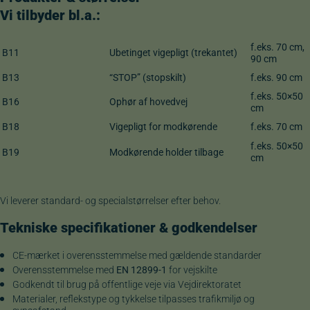
Vi tilbyder bl.a.:
f.eks. 70 cm,
B11
Ubetinget vigepligt (trekantet)
90 cm
B13
“STOP” (stopskilt)
f.eks. 90 cm
f.eks. 50×50
B16
Ophør af hovedvej
cm
B18
Vigepligt for modkørende
f.eks. 70 cm
f.eks. 50×50
B19
Modkørende holder tilbage
cm
Vi leverer standard- og specialstørrelser efter behov.
Tekniske
specifikationer
&
godkendelser
CE-mærket i overensstemmelse med gældende standarder
Overensstemmelse med
EN 12899-1
for vejskilte
Godkendt til brug på offentlige veje via Vejdirektoratet
Materialer, reflekstype og tykkelse tilpasses trafikmiljø og