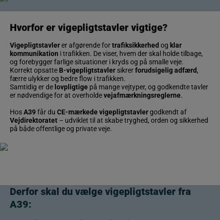
Hvorfor er
vigepligtstavler
vigtige?
Vigepligtstavler
er afgørende for
trafiksikkerhed
og
klar
kommunikation
i trafikken. De viser, hvem der skal holde tilbage,
og forebygger farlige situationer i kryds og på smalle veje.
Korrekt opsatte
B-vigepligtstavler
sikrer
forudsigelig adfærd
,
færre ulykker og bedre flow i trafikken.
Samtidig er de
lovpligtige
på mange vejtyper, og godkendte tavler
er nødvendige for at overholde
vejafmærkningsreglerne
.
Hos
A39
får du
CE-mærkede vigepligtstavler
godkendt af
Vejdirektoratet
– udviklet til at skabe tryghed, orden og sikkerhed
på både offentlige og private veje.
Derfor skal du vælge vigepligtstavler fra
A39: