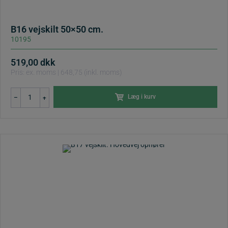
B16 vejskilt 50×50 cm.
10195
519,00
dkk
Pris: ex. moms | 648,75 (inkl. moms)
B16
Læg i kurv
–
+
vejskilt
50x50
cm.
antal