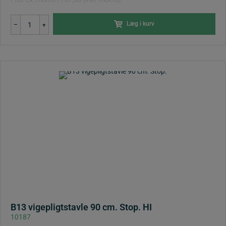
B11
Læg i kurv
–
+
vejskilt
90
cm.
Ubetinget
vigepligtl
antal
B13 vigepligtstavle 90 cm. Stop. HI
10187