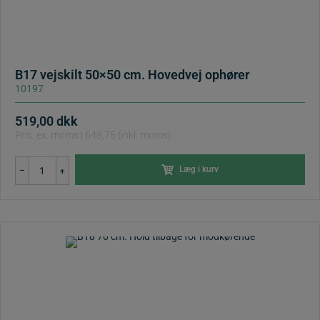
B17 vejskilt 50×50 cm. Hovedvej ophører
10197
519,00
dkk
Pris: ex. moms | 648,75 (inkl. moms)
B17
Læg i kurv
–
+
vejskilt
50x50
cm.
Hovedvej
ophører
antal