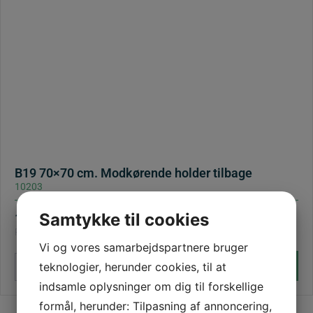
B19 70×70 cm. Modkørende holder tilbage
10203
Samtykke til cookies
1.080,00
dkk
Pris: ex. moms | 1.350,00 (inkl. moms)
Vi og vores samarbejdspartnere bruger
B19
teknologier, herunder cookies, til at
Læg i kurv
–
+
70x70
cm.
indsamle oplysninger om dig til forskellige
Modkørende
formål, herunder: Tilpasning af annoncering,
holder