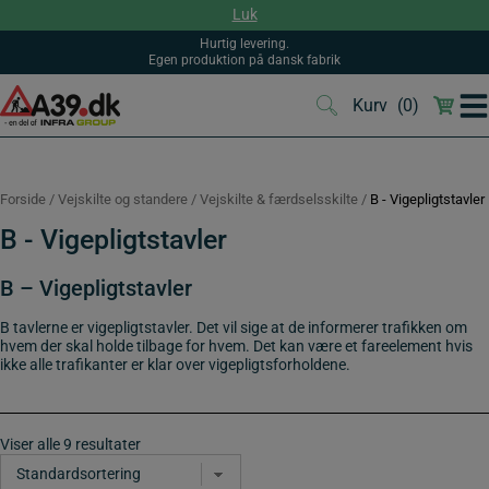
Hop
Luk
til
indholdet
Hurtig levering.
Egen produktion på dansk fabrik
Kurv
(0)
(0)
Forside
/
Vejskilte og standere
/
Vejskilte & færdselsskilte
/
B - Vigepligtstavler
B - Vigepligtstavler
B – Vigepligtstavler
B tavlerne er vigepligtstavler. Det vil sige at de informerer trafikken om
hvem der skal holde tilbage for hvem. Det kan være et fareelement hvis
ikke alle trafikanter er klar over vigepligtsforholdene.
Viser alle 9 resultater