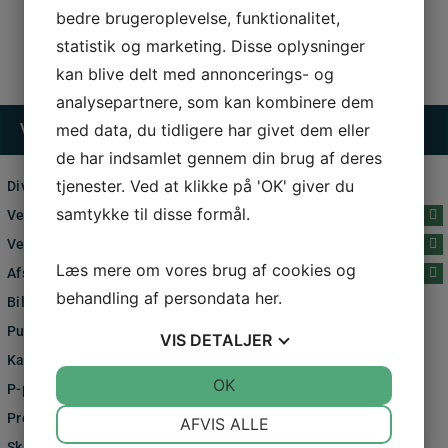
tilbage
bedre brugeroplevelse, funktionalitet,
antal
statistik og marketing. Disse oplysninger
kan blive delt med annoncerings- og
analysepartnere, som kan kombinere dem
med data, du tidligere har givet dem eller
Varekategorier
de har indsamlet gennem din brug af deres
tjenester. Ved at klikke på 'OK' giver du
Diverse
samtykke til disse formål.
Vejbump og helleanlæg
Vejskilte og standere
Læs mere om vores brug af cookies og
Afspærringsmateriel
behandling af persondata
her
.
Bilspærre
Pullert
VIS
DETALJER
Kantpæl, snestok, skiltereol
JA
NEJ
OK
JA
NEJ
P-pladser til elbiler
NØDVENDIGE
PRÆFERENCER
Premark Vejmarkering
AFVIS ALLE
Skraldespand & Affaldsstativ