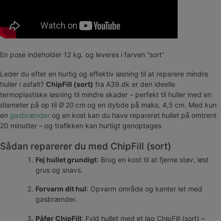
En pose indeholder 12 kg. og leveres i farven “sort”
Leder du efter en hurtig og effektiv løsning til at reparere mindre
huller i asfalt?
ChipFill (sort)
fra A39.dk er den ideelle
termoplastiske løsning til mindre skader – perfekt til huller med en
diameter på op til Ø 20 cm og en dybde på maks. 4,5 cm. Med kun
en
gasbrænder
og en kost kan du have repareret hullet på omtrent
20 minutter – og trafikken kan hurtigt genoptages
Sådan reparerer du med ChipFill (sort)
Fej hullet grundigt
: Brug en kost til at fjerne støv, løst
grus og snavs.
Forvarm dit hul
: Opvarm område og kanter let med
gasbrænder.
Påfør ChipFill
: Fyld hullet med et lag ChipFill (sort) –