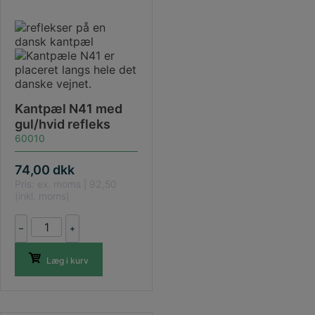
Kantpæl N41 med
gul/hvid refleks
60010
74,00
dkk
Pris: ex. moms | 92,50
(inkl. moms)
Kantpæl
–
+
N41
med
Læg i kurv
gul/hvid
refleks
antal