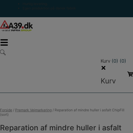
Hop
Hurtig levering.
til
Egen produktion på dansk fabrik
indholdet
Kurv
(0)
(0)
Kurv
Forside
/
Premark Vejmarkering
/
Reparation af mindre huller i asfalt ChipFill
(sort)
Reparation af mindre huller i asfalt