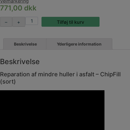
Vejmarkering
771,00
dkk
Reparation
–
+
Tilføj til kurv
af
mindre
huller
i
Beskrivelse
Yderligere information
asfalt
ChipFill
Beskrivelse
(sort)
antal
Reparation af mindre huller i asfalt – ChipFill
(sort)