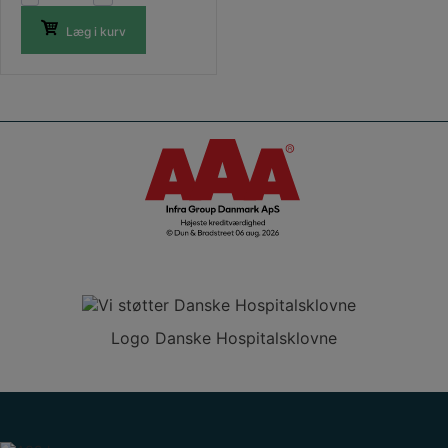
cm
Læg i kurv
m/
rød-
hvid
kant
antal
Logo Danske Hospitalsklovne