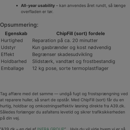
All-year usability
– kan anvendes året rundt, så længe
overfladen er tør.
Opsummering:
Egenskab
ChipFill (sort) fordele
Hurtighed
Reparation på ca. 20 minutter
Udstyr
Kun gasbrænder og kost nødvendig
Effekt
Begrænser skadesudvikling
Holdbarhed
Slidstærk, vandtæt og frostbestandig
Emballage
12 kg pose, sorte termoplastflager
Tag affære med det samme — undgå fugt og frostsprængning ved
at reparere huller, så snart de opstår. Med ChipFill (sort) får du en
hurtig, holdbar og omkostningseffektiv løsning direkte fra A39.dk.
Således forlænger du asfaltens levetid og sikrer trafiksikkerheden
på din vej.
“A39.dk – en del af
INFRA GROUP
“… Hvis du vil vide hvem vi er så