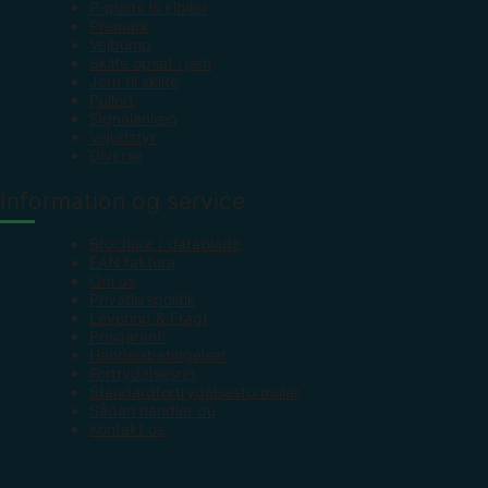
P-plads til elbiler
Premark
Vejbump
Skilte opsat i jern
Jern til skilte
Pullert
Signalanlæg
Vejudstyr
Diverse
Information og service
Brochure / datablade
EAN faktura
Om os
Privatlivspolitik
Levering & Fragt
Prisgaranti
Handelsbetingelser
Fortrydelsesret
Standardfortrydelsesformular
Sådan handler du
Kontakt os