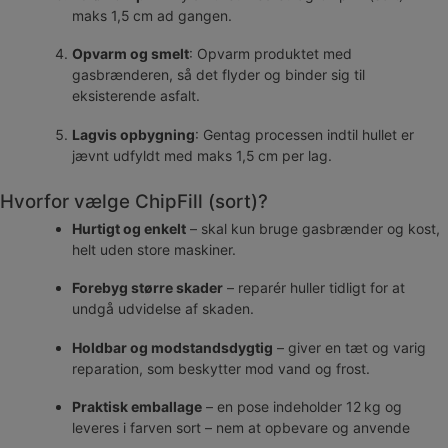
maks 1,5 cm ad gangen.
Opvarm og smelt
: Opvarm produktet med
gasbrænderen, så det flyder og binder sig til
eksisterende asfalt.
Lagvis opbygning
: Gentag processen indtil hullet er
jævnt udfyldt med maks 1,5 cm per lag.
Hvorfor vælge ChipFill (sort)?
Hurtigt og enkelt
– skal kun bruge gasbrænder og kost,
helt uden store maskiner.
Forebyg større skader
– reparér huller tidligt for at
undgå udvidelse af skaden.
Holdbar og modstandsdygtig
– giver en tæt og varig
reparation, som beskytter mod vand og frost.
Praktisk emballage
– en pose indeholder 12 kg og
leveres i farven sort – nem at opbevare og anvende