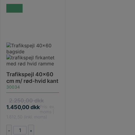
Trafikspejl 40×60
cm m/ rød-hvid kant
30034
2.250,00
dkk
1.450,00
dkk
Pris: ex.
moms |
1.812,50 (inkl. moms)
Trafikspejl
–
+
40x60