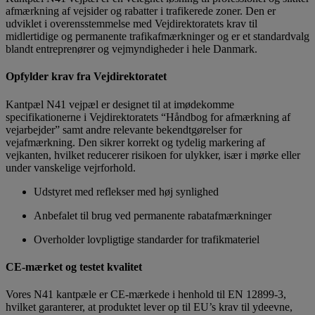
afmærkning af vejsider og rabatter i trafikerede zoner. Den er
udviklet i overensstemmelse med Vejdirektoratets krav til
midlertidige og permanente trafikafmærkninger og er et standardvalg
blandt entreprenører og vejmyndigheder i hele Danmark.
Opfylder krav fra Vejdirektoratet
Kantpæl N41 vejpæl er designet til at imødekomme
specifikationerne i Vejdirektoratets “Håndbog for afmærkning af
vejarbejder” samt andre relevante bekendtgørelser for
vejafmærkning. Den sikrer korrekt og tydelig markering af
vejkanten, hvilket reducerer risikoen for ulykker, især i mørke eller
under vanskelige vejrforhold.
Udstyret med reflekser med høj synlighed
Anbefalet til brug ved permanente rabatafmærkninger
Overholder lovpligtige standarder for trafikmateriel
CE-mærket og testet kvalitet
Vores N41 kantpæle er CE-mærkede i henhold til EN 12899-3,
hvilket garanterer, at produktet lever op til EU’s krav til ydeevne,