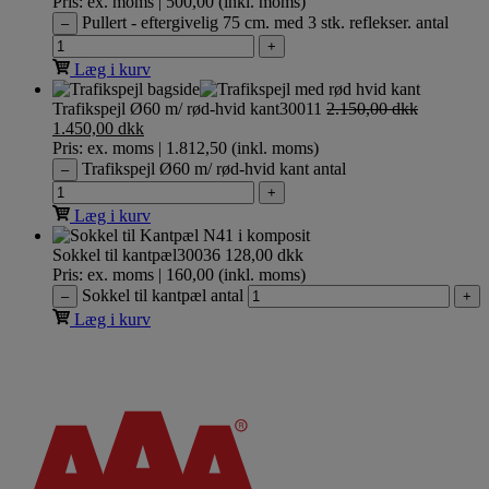
Pris: ex. moms | 500,00 (inkl. moms)
Pullert - eftergivelig 75 cm. med 3 stk. reflekser. antal
–
+
Læg i kurv
Trafikspejl Ø60 m/ rød-hvid kant
30011
2.150,00
dkk
1.450,00
dkk
Pris: ex. moms | 1.812,50 (inkl. moms)
Trafikspejl Ø60 m/ rød-hvid kant antal
–
+
Læg i kurv
Sokkel til kantpæl
30036
128,00
dkk
Pris: ex. moms | 160,00 (inkl. moms)
Sokkel til kantpæl antal
–
+
Læg i kurv