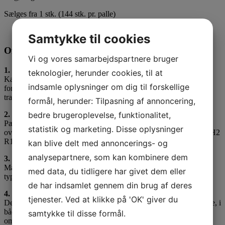
Sælges fra 1 stk. (144 stk. pr. palle)
Samtykke til cookies
Ofte stillede spørgsmål (FAQ)
Vi og vores samarbejdspartnere bruger
1. Hvad er Kantpæl N41 med gul/hvid refleks?
teknologier, herunder cookies, til at
Kantpæl N41 er en vejpæl til afmærkning af vejkanter og rabatter,
indsamle oplysninger om dig til forskellige
forsynet med gul/hvid refleks og beregnet til permanent
trafikafmærkning.
formål, herunder: Tilpasning af annoncering,
bedre brugeroplevelse, funktionalitet,
2. Hvilke standarder og godkendelser opfylder den?
Pælen er CE-mærket i henhold til Vejdirektoratets krav og
statistik og marketing. Disse oplysninger
overholder bl.a. EN 12899-3 med testklassifikationer WL2 D3 DH2
R1 (klasse 3) for den stærkeste kategori.
kan blive delt med annoncerings- og
analysepartnere, som kan kombinere dem
3. Hvilket materiale og refleks bruges?
Materialet er slagfast plast med høj UV-modstand, og refleksen er
med data, du tidligere har givet dem eller
type-4, monteret på begge sider i gul/hvid.
de har indsamlet gennem din brug af deres
4. Hvor anvendes pælen typisk?
tjenester. Ved at klikke på 'OK' giver du
Den anvendes til afmærkning af vejkanter, rabatter og adgangsveje, i
både offentlige og private trafikområder – særlig hvor der er krav
samtykke til disse formål.
om tydelig synlighed og sikkerhed.