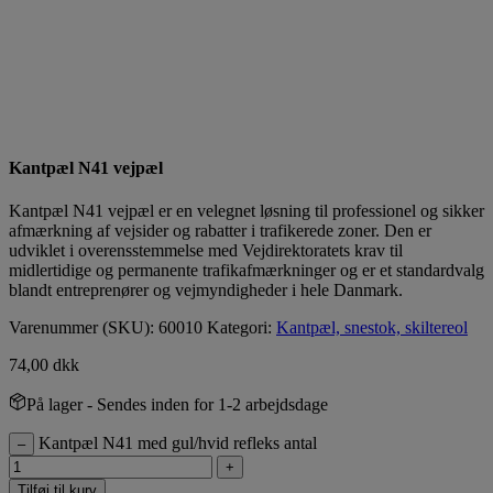
Kantpæl N41 vejpæl
Kantpæl N41 vejpæl er en velegnet løsning til professionel og sikker
afmærkning af vejsider og rabatter i trafikerede zoner. Den er
udviklet i overensstemmelse med Vejdirektoratets krav til
midlertidige og permanente trafikafmærkninger og er et standardvalg
blandt entreprenører og vejmyndigheder i hele Danmark.
Varenummer (SKU):
60010
Kategori:
Kantpæl, snestok, skiltereol
74,00
dkk
På lager
- Sendes inden for 1-2 arbejdsdage
Kantpæl N41 med gul/hvid refleks antal
–
+
Tilføj til kurv