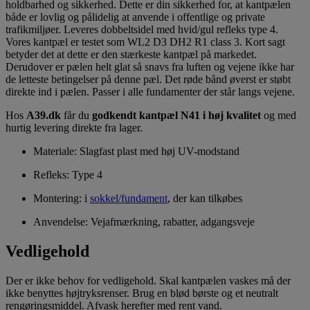
holdbarhed og sikkerhed. Dette er din sikkerhed for, at kantpælen
både er lovlig og pålidelig at anvende i offentlige og private
trafikmiljøer. Leveres dobbeltsidel med hvid/gul refleks type 4.
Vores kantpæl er testet som WL2 D3 DH2 R1 class 3. Kort sagt
betyder det at dette er den stærkeste kantpæl på markedet.
Derudover er pælen helt glat så snavs fra luften og vejene ikke har
de letteste betingelser på denne pæl. Det røde bånd øverst er støbt
direkte ind i pælen. Passer i alle fundamenter der står langs vejene.
Hos
A39.dk
får du
godkendt kantpæl N41 i høj kvalitet
og med
hurtig levering direkte fra lager.
Materiale: Slagfast plast med høj UV-modstand
Refleks: Type 4
Montering: i
sokkel/fundament
, der kan tilkøbes
Anvendelse: Vejafmærkning, rabatter, adgangsveje
Vedligehold
Der er ikke behov for vedligehold. Skal kantpælen vaskes må der
ikke benyttes højtryksrenser. Brug en blød børste og et neutralt
rengøringsmiddel. Afvask herefter med rent vand.