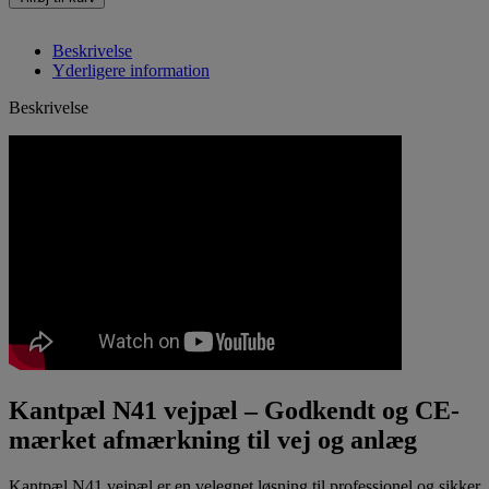
Beskrivelse
Yderligere information
Beskrivelse
Kantpæl N41 vejpæl – Godkendt og CE-
mærket afmærkning til vej og anlæg
Kantpæl N41 vejpæl er en velegnet løsning til professionel og sikker