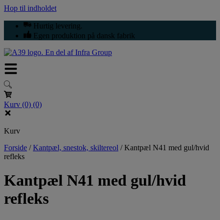
Hop til indholdet
Hurtig levering.
Egen produktion på dansk fabrik
Kurv
(0)
(0)
Kurv
Forside
/
Kantpæl, snestok, skiltereol
/
Kantpæl N41 med gul/hvid
refleks
Kantpæl N41 med gul/hvid
refleks