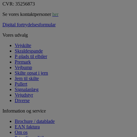
CVR: 35256873
Se vores kontaktpersoner
her
Digital fortrydelsesformular
Vores udvalg
Vejskilte
Skraldespande
P-plads til elbiler
Premark
Vejbump
Skilte opsat i jern
Jern til skilte
Pullert
Signalanlæg
Vejudstyr
Diverse
Information og service
Brochure / datablade
EAN faktura
Om os