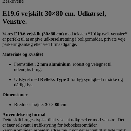
Beskrivelse
E19.6 vejskilt 30×80 cm. Udkørsel,
Venstre.
Vores
E19.6 vejskilt (30×80 cm)
med teksten
“Udkørsel, venstre”
er perfekt til at angive udkørselsretning i boligområder, private veje,
parkeringsanlæg eller ved firmaadgange.
Materiale og kvalitet
Fremstillet i
2 mm aluminium
, robust og velegnet til
udendørs brug.
Udstyret med
Refleks Type 3
for høj synlighed i mørke og
dårligt lys.
Dimensioner
Bredde × højde:
30 × 80 cm
Anvendelse og formål
Dette skilt bruges typisk til at vise, at udkørsel er mod venstre. Det
er især relevant i trafikstyring for beboelsesområder,
kampusområder, arbejdspladser mv. hvor det er vigtigt at lede trafik