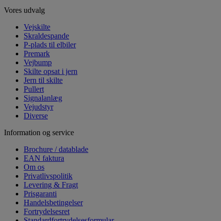
Vores udvalg
Vejskilte
Skraldespande
P-plads til elbiler
Premark
Vejbump
Skilte opsat i jern
Jern til skilte
Pullert
Signalanlæg
Vejudstyr
Diverse
Information og service
Brochure / datablade
EAN faktura
Om os
Privatlivspolitik
Levering & Fragt
Prisgaranti
Handelsbetingelser
Fortrydelsesret
Standardfortrydelsesformular