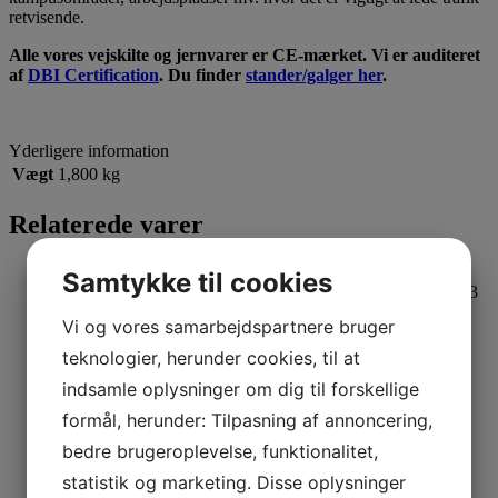
retvisende.
Alle vores vejskilte og jernvarer er CE-mærket. Vi er auditeret
af
DBI Certification
. Du finder
stander/galger her
.
Yderligere information
Vægt
1,800 kg
Relaterede varer
Samtykke til cookies
Beslag (komplet sæt) til firkantet skilt, bredde 70 cm.
D3+D3
154,00
dkk
Vi og vores samarbejdspartnere bruger
Pris: ex. moms | 192,50 (inkl. moms)
Beslag (komplet sæt) til firkantet skilt, bredde 70 cm.
–
teknologier, herunder cookies, til at
antal
+
indsamle oplysninger om dig til forskellige
Læg i kurv
formål, herunder: Tilpasning af annoncering,
bedre brugeroplevelse, funktionalitet,
statistik og marketing. Disse oplysninger
Lav galge 30×80 cm
20150
1.392,00
dkk