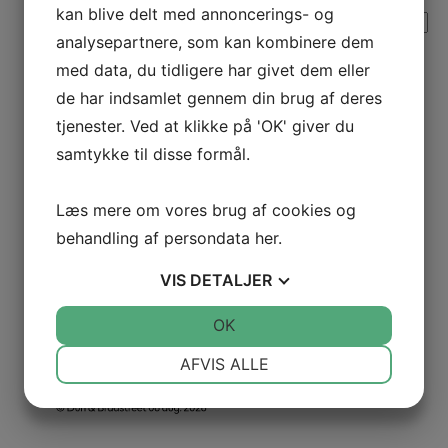
Pris: ex. moms | 1.740,00 (inkl. moms)
kan blive delt med annoncerings- og
Lav galge 30x80 cm antal
–
analysepartnere, som kan kombinere dem
+
Læg i kurv
med data, du tidligere har givet dem eller
de har indsamlet gennem din brug af deres
Lige stander – totalhøjde 330 cm
20004
714,00
dkk
tjenester. Ved at klikke på 'OK' giver du
Pris: ex. moms | 892,50 (inkl. moms)
samtykke til disse formål.
Lige stander - totalhøjde 330 cm antal
–
+
Læg i kurv
Læs mere om vores brug af cookies og
behandling af persondata
her
.
VIS
DETALJER
JA
NEJ
OK
JA
NEJ
NØDVENDIGE
PRÆFERENCER
AFVIS ALLE
JA
NEJ
JA
NEJ
MARKETING
STATISTIK