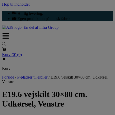
Hop til indholdet
Hurtig levering.
Egen produktion på dansk fabrik
Kurv
(0)
(0)
Kurv
Forside
/
P-pladser til elbiler
/
E19.6 vejskilt 30×80 cm. Udkørsel,
Venstre
E19.6 vejskilt 30×80 cm.
Udkørsel, Venstre