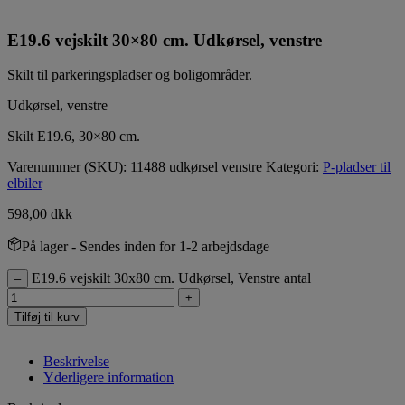
E19.6 vejskilt 30×80 cm. Udkørsel, venstre
Skilt til parkeringspladser og boligområder.
Udkørsel, venstre
Skilt E19.6, 30×80 cm.
Varenummer (SKU):
11488 udkørsel venstre
Kategori:
P-pladser til
elbiler
598,00
dkk
På lager
- Sendes inden for 1-2 arbejdsdage
E19.6 vejskilt 30x80 cm. Udkørsel, Venstre antal
–
+
Tilføj til kurv
Beskrivelse
Yderligere information