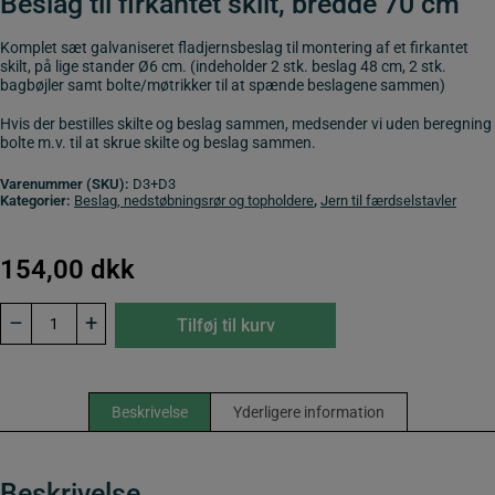
Beslag til firkantet skilt, bredde 70 cm
Komplet sæt galvaniseret fladjernsbeslag til montering af et firkantet
skilt, på lige stander Ø6 cm. (indeholder 2 stk. beslag 48 cm, 2 stk.
bagbøjler samt bolte/møtrikker til at spænde beslagene sammen)
Hvis der bestilles skilte og beslag sammen, medsender vi uden beregning
bolte m.v. til at skrue skilte og beslag sammen.
Varenummer (SKU):
D3+D3
Kategorier:
Beslag, nedstøbningsrør og topholdere
,
Jern til færdselstavler
154,00
dkk
Beslag
–
+
Tilføj til kurv
(komplet
sæt)
til
firkantet
skilt,
Beskrivelse
Yderligere information
bredde
70
cm.
antal
Beskrivelse