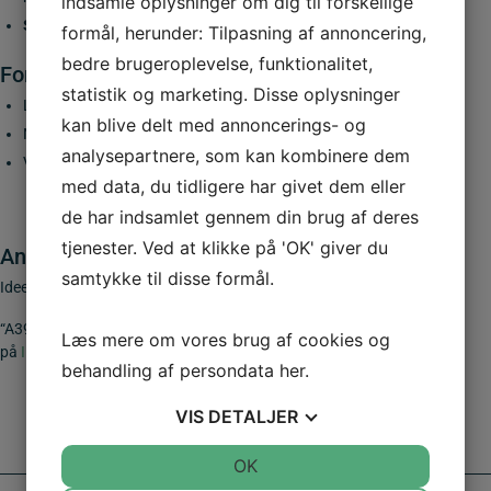
indsamle oplysninger om dig til forskellige
Standerdiameter:
Ø60 m
formål, herunder: Tilpasning af annoncering,
bedre brugeroplevelse, funktionalitet,
Fordele ved galvaniseret fladjernsbeslag
statistik og marketing. Disse oplysninger
Lang levetid og modstandsdygtighed over for rust
kan blive delt med annoncerings- og
Nem og sikker montering
analysepartnere, som kan kombinere dem
Velegnet til både midlertidige og permanente opsætninger
med data, du tidligere har givet dem eller
de har indsamlet gennem din brug af deres
tjenester. Ved at klikke på 'OK' giver du
Anvendelse
samtykke til disse formål.
Ideel til montering af færdselstavler
“A39.dk – en del af
INFRA GROUP
“… Hvis du vil vide hvem vi er så klik
Læs mere om vores brug af cookies og
på
INFRA GROUP
behandling af persondata
her
.
VIS
DETALJER
JA
NEJ
OK
JA
NEJ