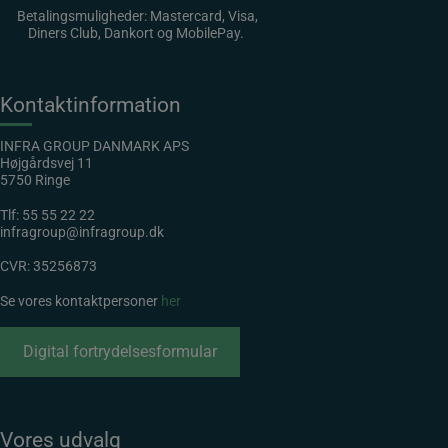
Betalingsmuligheder: Mastercard, Visa,
Diners Club, Dankort og MobilePay.
Kontaktinformation
INFRA GROUP DANMARK APS
Højgårdsvej 11
5750 Ringe
Tlf:
55 55 22 22
infragroup@infragroup.dk
CVR: 35256873
Se vores kontaktpersoner
her
Digital fortrydelsesformular
Vores udvalg