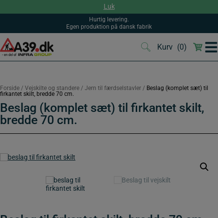
Hop
Luk
til
indholdet
Hurtig levering.
Egen produktion på dansk fabrik
Kurv
(0)
(0)
Forside
/
Vejskilte og standere
/
Jern til færdselstavler
/
Beslag (komplet sæt) til
firkantet skilt, bredde 70 cm.
Beslag (komplet sæt) til firkantet skilt,
bredde 70 cm.