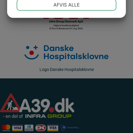
NØDVENDIGE
PRÆFERENCER
AFVIS ALLE
JA
NEJ
JA
NEJ
MARKETING
STATISTIK
Logo Danske Hospitalsklovne