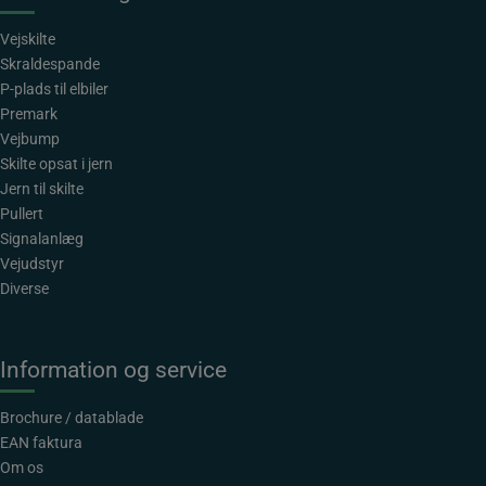
Vejskilte
Skraldespande
P-plads til elbiler
Premark
Vejbump
Skilte opsat i jern
Jern til skilte
Pullert
Signalanlæg
Vejudstyr
Diverse
Information og service
Brochure / datablade
EAN faktura
Om os