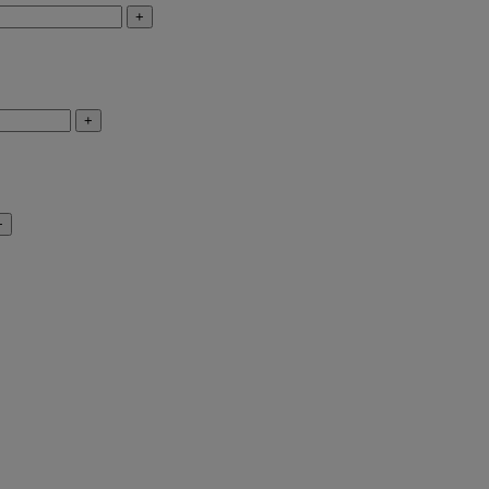
+
+
+