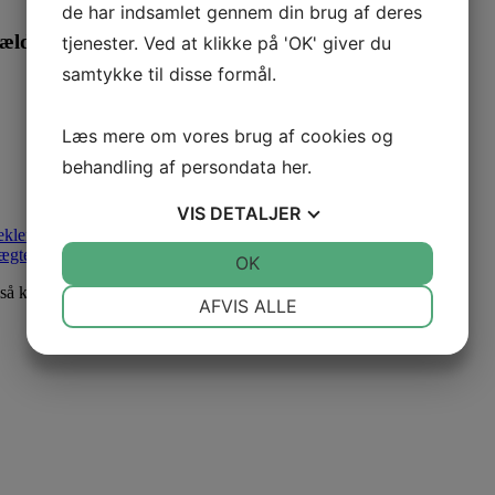
de har indsamlet gennem din brug af deres
 gældende d. 01.10.2025:
tjenester. Ved at klikke på 'OK' giver du
samtykke til disse formål.
Læs mere om vores brug af cookies og
behandling af persondata
her
.
VIS
DETALJER
teklemmer
,
afspærringshegn
,
alu-
ægter
,
vejbump
,
kegler
,
gangbroer
,
kæde
m.m.
JA
NEJ
OK
JA
NEJ
så klik på
INFRA GROUP
NØDVENDIGE
PRÆFERENCER
AFVIS ALLE
JA
NEJ
JA
NEJ
MARKETING
STATISTIK