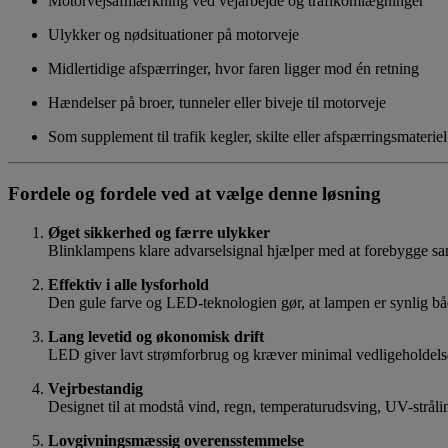
Motorvejsafmærkning ved vejarbejde og trafikomlægninger
Ulykker og nødsituationer på motorveje
Midlertidige afspærringer, hvor faren ligger mod én retning
Hændelser på broer, tunneler eller biveje til motorveje
Som supplement til trafik­ kegler, skilte eller afspærringsmateriel
Fordele og fordele ved at vælge denne løsning
Øget sikkerhed og færre ulykker
Blinklampens klare advarselsignal hjælper med at forebygge samme
Effektiv i alle lysforhold
Den gule farve og LED-teknologien gør, at lampen er synlig bå
Lang levetid og økonomisk drift
LED giver lavt strømforbrug og kræver minimal vedligeholdels
Vejrbestandig
Designet til at modstå vind, regn, temperaturudsving, UV-stråli
Lovgivningsmæssig overensstemmelse