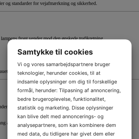
r og standarder for vejafmærkning og sikkerhed.
t lampens front vender mod den ønskede trafikretning.
Samtykke til cookies
Vi og vores samarbejdspartnere bruger
auet
teknologier, herunder cookies, til at
indsamle oplysninger om dig til forskellige
formål, herunder: Tilpasning af annoncering,
bedre brugeroplevelse, funktionalitet,
er vanskelige lys- og vejrbetingelser.
statistik og marketing. Disse oplysninger
kan blive delt med annoncerings- og
ang afstand, hvilket gør den egnet til motorvejsbrug.
analysepartnere, som kan kombinere dem
med data, du tidligere har givet dem eller