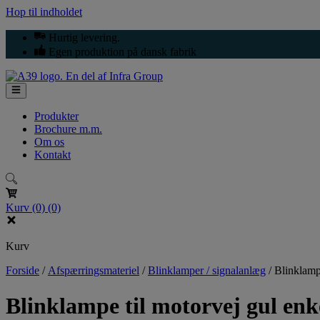
Hop til indholdet
Hurtig levering.
Egen produktion på dansk fabrik
Produkter
Brochure m.m.
Om os
Kontakt
Kurv
(0)
(0)
Kurv
Forside
/
Afspærringsmateriel
/
Blinklamper / signalanlæg
/
Blinklampe
Blinklampe til motorvej gul enke