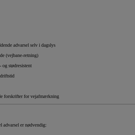
ldende advarsel selv i dagslys
ide (vejbane-retning)
- og stødresistent
riftstid
e forskrifter for vejafmærkning
el advarsel er nødvendig: