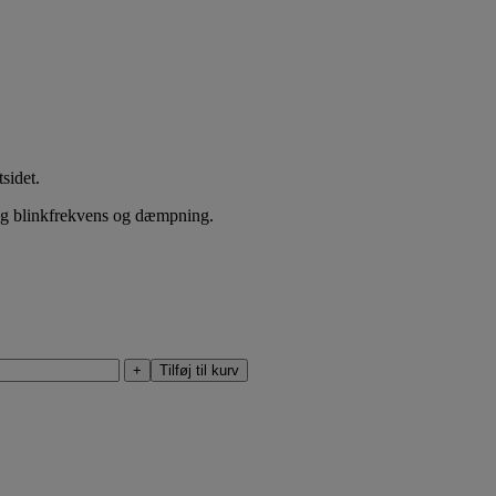
sidet.
ing blinkfrekvens og dæmpning.
+
Tilføj til kurv