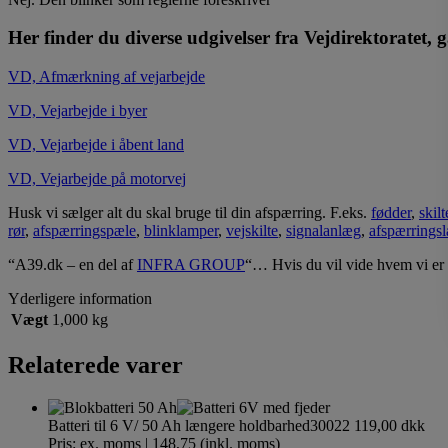
Her finder du diverse udgivelser fra Vejdirektoratet,
VD, Afmærkning af vejarbejde
VD, Vejarbejde i byer
VD, Vejarbejde i åbent land
VD, Vejarbejde på motorvej
Husk vi sælger alt du skal bruge til din afspærring. F.eks.
fødder
,
skil
rør
,
afspærringspæle
,
blinklamper
,
vejskilte
,
signalanlæg
,
afspærringsl
“A39.dk – en del af
INFRA GROUP
“… Hvis du vil vide hvem vi er 
Yderligere information
Vægt
1,000 kg
Relaterede varer
Batteri til 6 V/ 50 Ah længere holdbarhed
30022
119,00
dkk
Pris: ex. moms | 148,75 (inkl. moms)