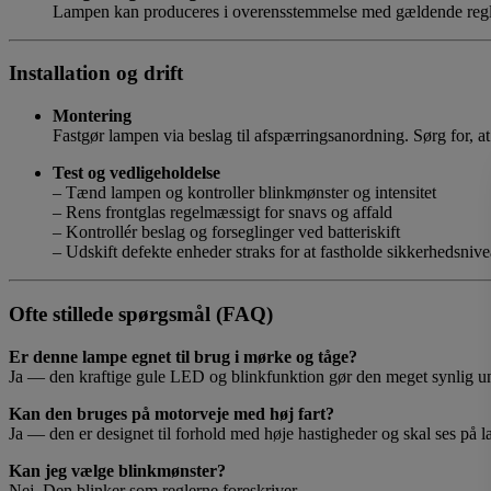
Lampen kan produceres i overensstemmelse med gældende regle
Installation og drift
Montering
Fastgør lampen via beslag til afspærringsanordning. Sørg for, a
Test og vedligeholdelse
– Tænd lampen og kontroller blinkmønster og intensitet
– Rens frontglas regelmæssigt for snavs og affald
– Kontrollér beslag og forseglinger ved batteriskift
– Udskift defekte enheder straks for at fastholde sikkerhedsnive
Ofte stillede spørgsmål (FAQ)
Er denne lampe egnet til brug i mørke og tåge?
Ja — den kraftige gule LED og blinkfunktion gør den meget synlig und
Kan den bruges på motorveje med høj fart?
Ja — den er designet til forhold med høje hastigheder og skal ses på l
Kan jeg vælge blinkmønster?
Nej. Den blinker som reglerne foreskriver