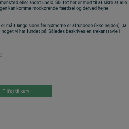
enstød eller andet uheld. Skiltet her er med til at sikre at alle
der igen kan komme modkørende færdsel og derved højne
er målt langs siden før hjørnerne er afrundede (ikke højden). Ja
e noget vi har fundet på. Således beskrives en trekanttavle i
er
Tilføj til kurv