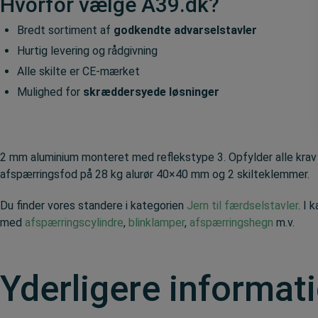
Hvorfor vælge A39.dk?
Bredt sortiment af
godkendte advarselstavler
Hurtig levering og rådgivning
Alle skilte er CE-mærket
Mulighed for
skræddersyede løsninger
2 mm aluminium monteret med reflekstype 3. Opfylder alle krav 
afspærringsfod på 28 kg alurør 40×40 mm og 2 skilteklemmer.
Du finder vores standere i kategorien
Jern til færdselstavler
. I 
med
afspærringscylindre
,
blinklamper
,
afspærringshegn
m.v.
Yderligere informat