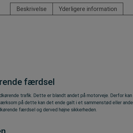
Beskrivelse
Yderligere information
rende færdsel
odkørende trafik. Dette er blandt andet på motorveje. Derfor ka
pmærksom på dette kan det ende galt i et sammenstød eller and
 modkørende færdsel og derved højne sikkerheden.
en