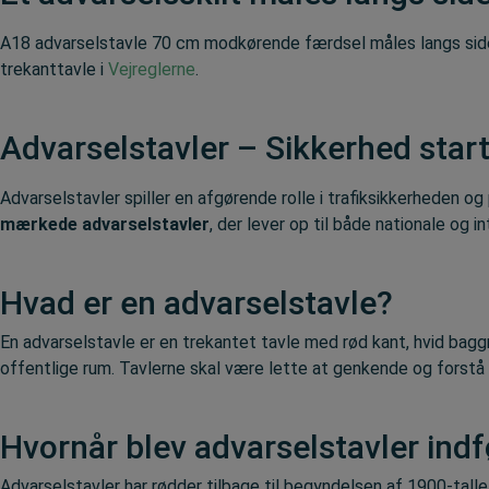
A18 advarselstavle 70 cm modkørende færdsel måles langs siden, 
trekanttavle i
Vejreglerne
.
Advarselstavler – Sikkerhed star
Advarselstavler spiller en afgørende rolle i trafiksikkerheden og
mærkede advarselstavler
, der lever op til både nationale og 
Hvad er en advarselstavle?
En advarselstavle er en trekantet tavle med rød kant, hvid baggr
offentlige rum. Tavlerne skal være lette at genkende og forstå 
Hvornår blev advarselstavler indf
Advarselstavler har rødder tilbage til begyndelsen af 1900-tall