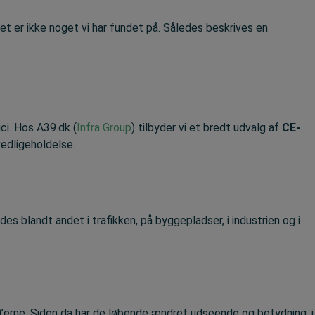
et er ikke noget vi har fundet på. Således beskrives en
ici. Hos A39.dk (
Infra Group
) tilbyder vi et bredt udvalg af
CE-
vedligeholdelse.
s blandt andet i trafikken, på byggepladser, i industrien og i
30’erne. Siden da har de løbende ændret udseende og betydning, i