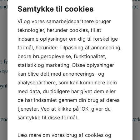
nde type, som vi kender i dag med rød trekant og sort symbol, e
Samtykke til cookies
Vi og vores samarbejdspartnere bruger
teknologier, herunder cookies, til at
indsamle oplysninger om dig til forskellige
formål, herunder: Tilpasning af annoncering,
bedre brugeroplevelse, funktionalitet,
t føre, børn.
statistik og marketing. Disse oplysninger
vejarbejde og midlertidige afspærringer
kan blive delt med annoncerings- og
analysepartnere, som kan kombinere dem
ynlighed, også i mørke og ved dårlige vejrforhold.
med data, du tidligere har givet dem eller
de har indsamlet gennem din brug af deres
tjenester. Ved at klikke på 'OK' giver du
samtykke til disse formål.
dkendt af
Vejdirektoratet,
følge bekendtgørelsen om vejafmær
Læs mere om vores brug af cookies og