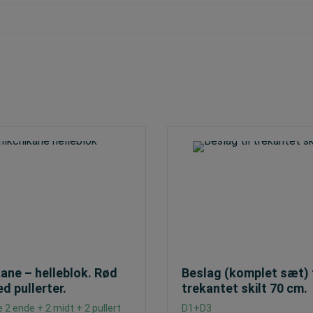
kane – helleblok. Rød
Beslag (komplet sæt) t
d pullerter.
trekantet skilt 70 cm.
 2 ende + 2 midt + 2 pullert
D1+D3