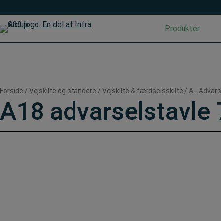
Hop
til
indholdet
Produkter
Forside
/
Vejskilte og standere
/
Vejskilte & færdselsskilte
/
A - Advars
A18 advarselstavle