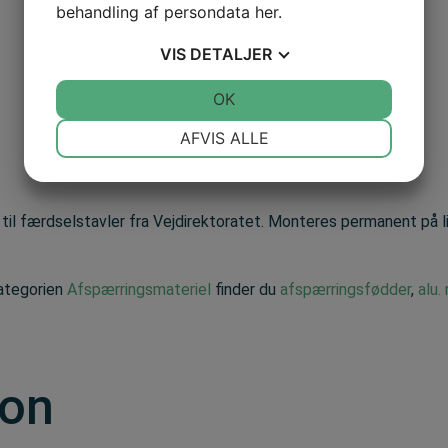
behandling af persondata
her
.
VIS
DETALJER
JA
NEJ
OK
JA
NEJ
NØDVENDIGE
PRÆFERENCER
AFVIS ALLE
JA
NEJ
JA
NEJ
MARKETING
STATISTIK
til færdselstavler fra Vejdirektoratet. Monteres permanent på l
kategorien
Afspærringsmateriel
finder du
afspærringsfødder
,
alu.
ion