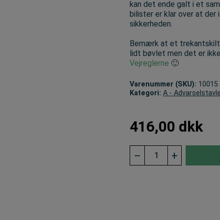
kan det ende galt i et samm
bilister er klar over at 
sikkerheden.
Bemærk at et trekantskilt 
lidt bøvlet men det er ikk
Vejreglerne
🙂
Varenummer (SKU):
10015
Kategori:
A - Advarselstavl
416,00
dkk
A18
–
+
advarselstavle
70
cm.
Modkørende
færdsel
antal