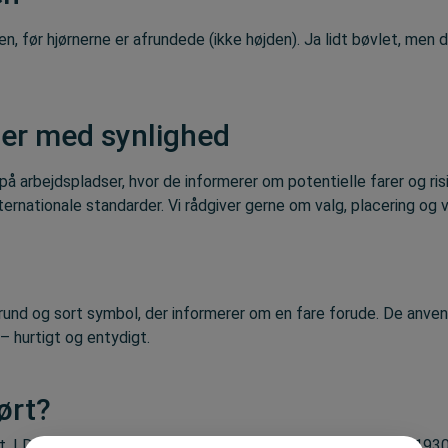
før hjørnerne er afrundede (ikke højden). Ja lidt bøvlet, men d
ter med synlighed
 på arbejdspladser, hvor de informerer om potentielle farer og ris
internationale standarder. Vi rådgiver gerne om valg, placering og 
und og sort symbol, der informerer om en fare forude. De anvende
– hurtigt og entydigt.
ørt?
et. I Danmark blev de første standardiserede tavler indført i 19