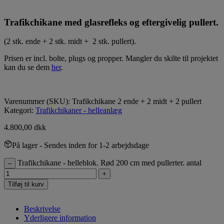
Trafikchikane med glasrefleks og eftergivelig pullert.
(2 stk. ende + 2 stk. midt + 2 stk. pullert).
Prisen er incl. bolte, plugs og propper. Mangler du skilte til projektet
kan du se dem
her
.
Varenummer (SKU):
Trafikchikane 2 ende + 2 midt + 2 pullert
Kategori:
Trafikchikaner - helleanlæg
4.800,00
dkk
På lager
- Sendes inden for 1-2 arbejdsdage
Trafikchikane - helleblok. Rød 200 cm med pullerter. antal
–
+
Tilføj til kurv
Beskrivelse
Yderligere information