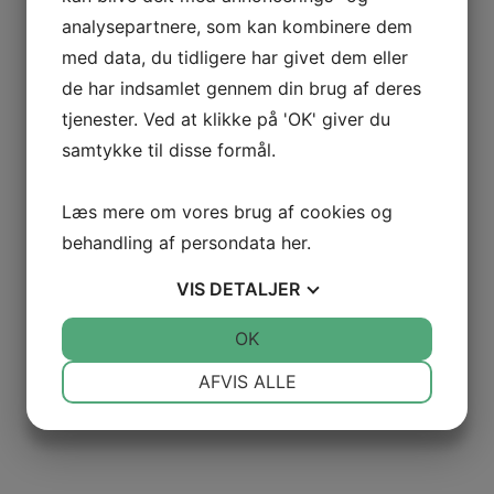
+
analysepartnere, som kan kombinere dem
Læg i kurv
med data, du tidligere har givet dem eller
Zoneskilt med galgestander E51 1-sidet
gs3.1+e51
de har indsamlet gennem din brug af deres
2.241,00
dkk
2.128,95
dkk
Pris: ex. moms | 2.661,19 (inkl. moms)
tjenester. Ved at klikke på 'OK' giver du
Zoneskilt med galgestander E51 1-sidet antal
–
samtykke til disse formål.
+
Læg i kurv
Læs mere om vores brug af cookies og
behandling af persondata
her
.
VIS
DETALJER
JA
NEJ
OK
JA
NEJ
NØDVENDIGE
PRÆFERENCER
AFVIS ALLE
JA
NEJ
JA
NEJ
MARKETING
STATISTIK