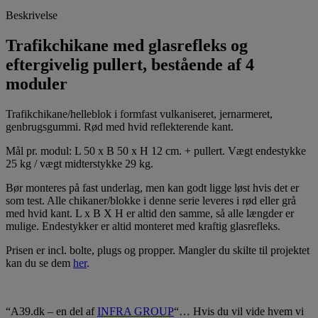
Beskrivelse
Trafikchikane med glasrefleks og
eftergivelig pullert, bestående af 4
moduler
Trafikchikane/helleblok i formfast vulkaniseret, jernarmeret,
genbrugsgummi. Rød med hvid reflekterende kant.
Mål pr. modul: L 50 x B 50 x H 12 cm. + pullert. Vægt endestykke
25 kg / vægt midterstykke 29 kg.
Bør monteres på fast underlag, men kan godt ligge løst hvis det er
som test. Alle chikaner/blokke i denne serie leveres i rød eller grå
med hvid kant. L x B X H er altid den samme, så alle længder er
mulige. Endestykker er altid monteret med kraftig glasrefleks.
Prisen er incl. bolte, plugs og propper. Mangler du skilte til projektet
kan du se dem
her
.
“A39.dk – en del af
INFRA GROUP
“… Hvis du vil vide hvem vi