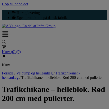
Hop til indholdet
Hurtig levering.
Egen produktion på dansk fabrik
Kurv
(0)
(0)
Kurv
Forside
/
Vejbump og helleanlæg
/
Trafikchikaner -
helleanlæg
/
Trafikchikane – helleblok. Rød 200 cm med pullerter.
Trafikchikane – helleblok. Rød
200 cm med pullerter.