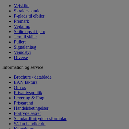
Vejskilte
Skraldespande
P-plads til elbiler
Premark
Vejbump
Skilte opsat i jern
Jern til skilte
Pullert
Signalanlæg
Vejudstyr
Diverse
Information og service
Brochure / datablade
EAN faktura
Om os
Privatlivspolitik
Levering & Fragt
Prisgaranti
Handelsbetingelser
Fortrydelsesret
Standardfortrydelsesformular
Sådan handler du
Kontakt os