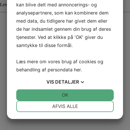
kan blive delt med annoncerings- og
. Leveringstiden afhænger af fragtløsningen.
analysepartnere, som kan kombinere dem
med data, du tidligere har givet dem eller
de har indsamlet gennem din brug af deres
tjenester. Ved at klikke på 'OK' giver du
samtykke til disse formål.
Læs mere om vores brug af cookies og
behandling af persondata
her
.
VIS
DETALJER
JA
NEJ
OK
JA
NEJ
NØDVENDIGE
PRÆFERENCER
AFVIS ALLE
JA
NEJ
JA
NEJ
MARKETING
STATISTIK