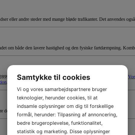
epladser eller andre steder med mange bløde trafikanter. Det anvendes o
mindet om både den lavere hastighed og den fysiske fartdæmpning. Komb
Samtykke til cookies
99-1. Det opfylder Vejdirektoratets krav til permanente vejskilte.
Vor
tion
. Du finder vores
CE-dokumenter
her.
Vi og vores samarbejdspartnere bruger
teknologier, herunder cookies, til at
indsamle oplysninger om dig til forskellige
 det robust, vejrbestandigt og let at se både dag og nat.
formål, herunder: Tilpasning af annoncering,
bedre brugeroplevelse, funktionalitet,
statistik og marketing. Disse oplysninger