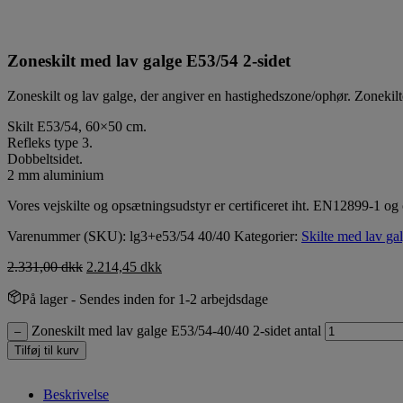
Zoneskilt med lav galge E53/54 2-sidet
Zoneskilt og lav galge, der
angiver
en hastighedszone/ophør. Zonekiltet
Skilt E53/54, 60×50 cm.
Refleks type 3.
Dobbeltsidet.
2 mm aluminium
Vores vejskilte og opsætningsudstyr er certificeret iht. EN12899-1 og 
Varenummer (SKU):
lg3+e53/54 40/40
Kategorier:
Skilte med lav ga
2.331,00
dkk
2.214,45
dkk
På lager
- Sendes inden for 1-2 arbejdsdage
Zoneskilt med lav galge E53/54-40/40 2-sidet antal
–
Tilføj til kurv
Beskrivelse