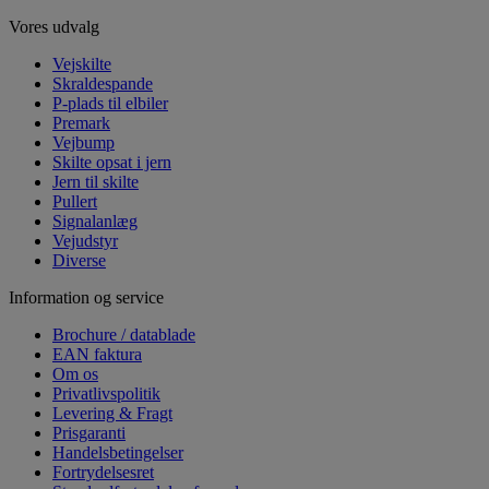
Vores udvalg
Vejskilte
Skraldespande
P-plads til elbiler
Premark
Vejbump
Skilte opsat i jern
Jern til skilte
Pullert
Signalanlæg
Vejudstyr
Diverse
Information og service
Brochure / datablade
EAN faktura
Om os
Privatlivspolitik
Levering & Fragt
Prisgaranti
Handelsbetingelser
Fortrydelsesret