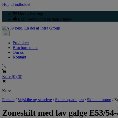
Hop til indholdet
Hurtig levering.
Egen produktion på dansk fabrik
Produkter
Brochure m.m.
Om os
Kontakt
Kurv
(0)
(0)
Kurv
Forside
/
Vejskilte og standere
/
Skilte opsat i jern
/
Skilte til bump
/
Zo
Zoneskilt med lav galge E53/54-