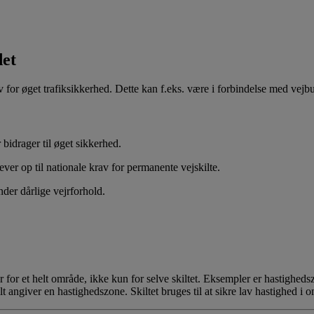
det
ov for øget trafiksikkerhed. Dette kan f.eks. være i forbindelse med vej
bidrager til øget sikkerhed.
ver op til nationale krav for permanente vejskilte.
der dårlige vejrforhold.
 for et helt område, ikke kun for selve skiltet.
Eksempler er hastighedszo
ilt angiver
en hastighedszone. Skiltet bruges til at sikre lav hastighed i 