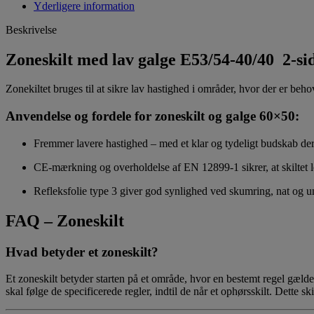
Yderligere information
Beskrivelse
Zoneskilt med lav galge E53/54-40/40 2-si
Zonekiltet bruges til at sikre lav hastighed i områder, hvor der er beh
Anvendelse og fordele for zoneskilt og galge 60×50:
Fremmer lavere hastighed – med et klar og tydeligt budskab der 
CE-mærkning og overholdelse af EN 12899-1 sikrer, at skiltet le
Refleksfolie type 3 giver god synlighed ved skumring, nat og un
FAQ – Zoneskilt
Hvad betyder et zoneskilt?
Et zoneskilt betyder starten på et område, hvor en bestemt regel gælder
skal følge de specificerede regler, indtil de når et ophørsskilt. Dette sk