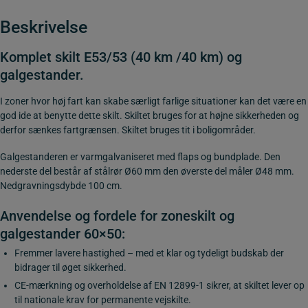
Beskrivelse
Komplet skilt E53/53 (40 km /40 km) og
galgestander.
I zoner hvor høj fart kan skabe særligt farlige situationer kan det være en
god ide at benytte dette skilt. Skiltet bruges for at højne sikkerheden og
derfor sænkes fartgrænsen. Skiltet bruges tit i boligområder.
Galgestanderen er varmgalvaniseret med flaps og bundplade. Den
nederste del består af stålrør Ø60 mm den øverste del måler Ø48 mm.
Nedgravningsdybde 100 cm.
Anvendelse og fordele for zoneskilt og
galgestander 60×50:
Fremmer lavere hastighed – med et klar og tydeligt budskab der
bidrager til øget sikkerhed.
CE-mærkning og overholdelse af EN 12899-1 sikrer, at skiltet lever op
til nationale krav for permanente vejskilte.