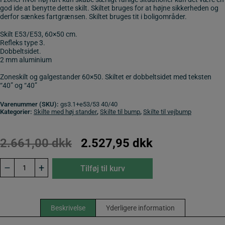
god ide at benytte dette skilt. Skiltet bruges for at højne sikkerheden og
derfor sænkes fartgrænsen. Skiltet bruges tit i boligområder.
Skilt E53/E53, 60×50 cm.
Refleks type 3.
Dobbeltsidet.
2 mm aluminium
Zoneskilt og galgestander 60×50. Skiltet er dobbeltsidet med teksten
“40” og “40”
Varenummer (SKU):
gs3.1+e53/53 40/40
Kategorier:
Skilte med høj stander
,
Skilte til bump
,
Skilte til vejbump
2.661,00
dkk
2.527,95
dkk
Zoneskilt
–
+
Tilføj til kurv
med
galgestander
E53/53-
40/40
2-
Beskrivelse
Yderligere information
sidet
antal