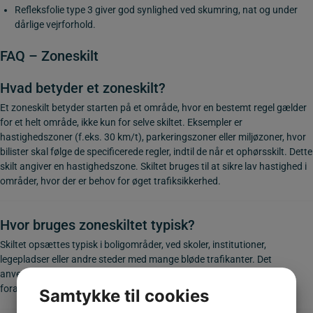
Refleksfolie type 3 giver god synlighed ved skumring, nat og under
dårlige vejrforhold.
FAQ – Zoneskilt
Hvad betyder et zoneskilt?
Et zoneskilt betyder starten på et område, hvor en bestemt regel gælder
for et helt område, ikke kun for selve skiltet.
Eksempler er
hastighedszoner (f.eks. 30 km/t), parkeringszoner eller miljøzoner, hvor
bilister skal følge de specificerede regler, indtil de når et ophørsskilt. Dette
skilt angiver
en hastighedszone. Skiltet bruges til at sikre lav hastighed i
områder, hvor der er behov for øget trafiksikkerhed.
Hvor bruges zoneskiltet typisk?
Skiltet opsættes typisk i boligområder, ved skoler, institutioner,
legepladser eller andre steder med mange bløde trafikanter. Det
anvendes også i forbindelse med vejbump og fartdæmpende
foranstaltninger.
Samtykke til cookies