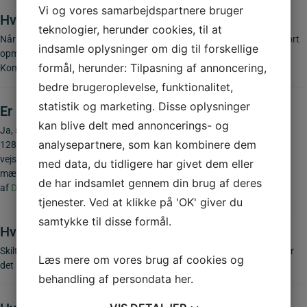
Vi og vores samarbejdspartnere bruger
Hvorfor kombinere skiltet med vejbump?
teknologier, herunder cookies, til at
Når zoneskiltet opsættes i forbindelse med vejbump, bliver bilisten gjort
indsamle oplysninger om dig til forskellige
opmærksom på den lavere hastighed og den fysiske fartdæmpning.
formål, herunder: Tilpasning af annoncering,
Kombinationen øger effekten og forbedrer sikkerheden.
bedre brugeroplevelse, funktionalitet,
statistik og marketing. Disse oplysninger
Er skiltet godkendt til brug på offentlige veje?
kan blive delt med annoncerings- og
Ja, skiltet er CE-mærket og produceret i overensstemmelse med EN
analysepartnere, som kan kombinere dem
12899-1. Det opfylder Vejdirektoratets krav til permanente
vejskilte.
Vores standere, beslag og galger
er naturligvis også CE-
med data, du tidligere har givet dem eller
mærkede, så du må godt bruge dem på offentlige veje. Vi er auditeret
de har indsamlet gennem din brug af deres
af
DBI Certification
. Du finder vores
CE-dokumenter
her.
tjenester. Ved at klikke på 'OK' giver du
samtykke til disse formål.
Hvilket materiale er zoneskiltet fremstillet i?
Skiltet er produceret i 2 mm aluminium med refleksfolie type 3. Det gør
Læs mere om vores brug af cookies og
det robust, vejrbestandigt og let at se både dag og nat.
behandling af persondata
her
.