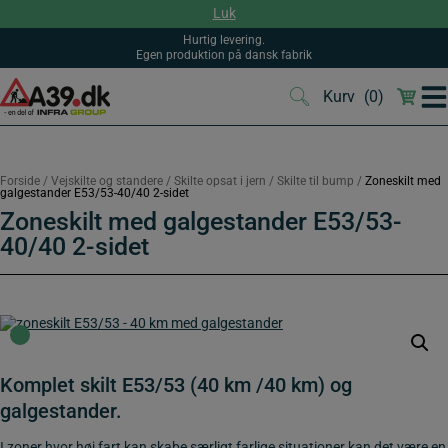
Hop
Luk
til
indholdet
Hurtig levering.
Egen produktion på dansk fabrik
Kurv
(0)
(0)
Forside
/
Vejskilte og standere
/
Skilte opsat i jern
/
Skilte til bump
/
Zoneskilt med
galgestander E53/53-40/40 2-sidet
Zoneskilt med galgestander E53/53-
40/40 2-sidet
Komplet skilt E53/53 (40 km /40 km) og
galgestander.
I zoner hvor høj fart kan skabe særligt farlige situationer kan det være en