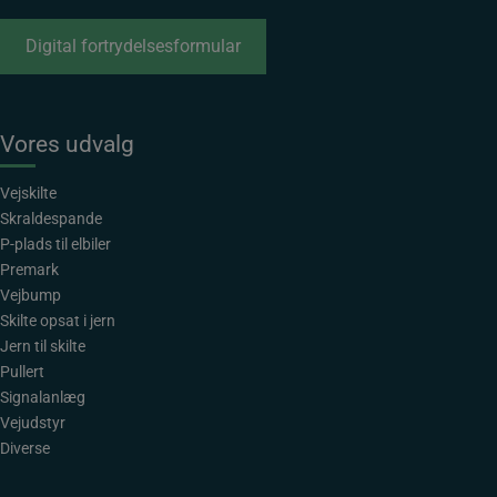
Digital fortrydelsesformular
Vores udvalg
Vejskilte
Skraldespande
P-plads til elbiler
Premark
Vejbump
Skilte opsat i jern
Jern til skilte
Pullert
Signalanlæg
Vejudstyr
Diverse