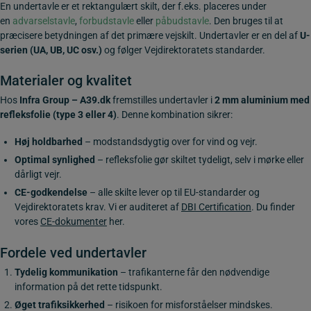
En undertavle er et rektangulært skilt, der f.eks. placeres under
en
advarselstavle
,
forbudstavle
eller
påbudstavle
. Den bruges til at
præcisere betydningen af det primære vejskilt. Undertavler er en del af
U-
serien (UA, UB, UC osv.)
og følger Vejdirektoratets standarder.
Materialer og kvalitet
Hos
Infra Group – A39.dk
fremstilles undertavler i
2 mm aluminium med
refleksfolie (type 3 eller 4)
. Denne kombination sikrer:
Høj holdbarhed
– modstandsdygtig over for vind og vejr.
Optimal synlighed
– refleksfolie gør skiltet tydeligt, selv i mørke eller
dårligt vejr.
CE-godkendelse
– alle skilte lever op til EU-standarder og
Vejdirektoratets krav.
Vi er auditeret af
DBI Certification
. Du finder
vores
CE-dokumenter
her.
Fordele ved undertavler
Tydelig kommunikation
– trafikanterne får den nødvendige
information på det rette tidspunkt.
Øget trafiksikkerhed
– risikoen for misforståelser mindskes.