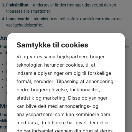
Fleksibilitet
– undertavler findes i mange udgaver, så de kan
tilpasses alle situationer.
Lang levetid
– aluminium og refleksfolie gør skiltene robuste og
vedligeholdelsesfrie.
Anvendelse af undertavler
Samtykke til cookies
Undertavler anvendes både ved
midlertidige vejarbejder
og som en del
af det permanente skiltedesign. De ses typisk:
Vi og vores samarbejdspartnere bruger
Ved vejarbejde og
asfaltlægning
.
teknologier, herunder cookies, til at
På strækninger med
specielle færdselsforhold
.
indsamle oplysninger om dig til forskellige
I forbindelse med
hastighedszoner
og
parkeringsregulering
.
formål, herunder: Tilpasning af annoncering,
Til at give ekstra detaljer, hvor et almindeligt vejskilt ikke er
bedre brugeroplevelse, funktionalitet,
tilstrækkeligt.
statistik og marketing. Disse oplysninger
Montering af undertavler
kan blive delt med annoncerings- og
analysepartnere, som kan kombinere dem
Undertavler monteres altid under en hoved-tavle på en
skiltestander.
Vores standere, beslag og galger
er naturligvis også CE-
med data, du tidligere har givet dem eller
mærkede.
de har indsamlet gennem din brug af deres