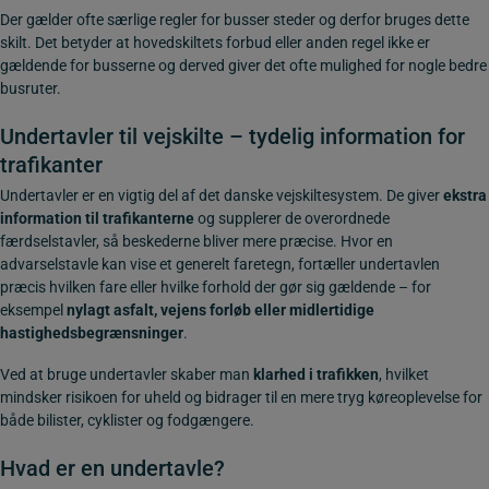
Der gælder ofte særlige regler for busser steder og derfor bruges dette
skilt. Det betyder at hovedskiltets forbud eller anden regel ikke er
gældende for busserne og derved giver det ofte mulighed for nogle bedre
busruter.
Undertavler til vejskilte – tydelig information for
trafikanter
Undertavler er en vigtig del af det danske vejskiltesystem. De giver
ekstra
information til trafikanterne
og supplerer de overordnede
færdselstavler, så beskederne bliver mere præcise. Hvor en
advarselstavle kan vise et generelt faretegn, fortæller undertavlen
præcis
hvilken fare
eller
hvilke forhold
der gør sig gældende – for
eksempel
nylagt asfalt, vejens forløb eller midlertidige
hastighedsbegrænsninger
.
Ved at bruge undertavler skaber man
klarhed i trafikken
, hvilket
mindsker risikoen for uheld og bidrager til en mere tryg køreoplevelse for
både bilister, cyklister og fodgængere.
Hvad er en undertavle?