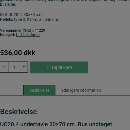
busruter.
Skilt UC20.4, 30×70 cm.
Refleks type 3. 2 mm. aluminium.
Varenummer (SKU):
11229
Kategori:
U - Undertavler
536,00
dkk
UC20.4
–
+
Tilføj til kurv
undertavle
30x70
cm.
Bus
undtaget
Beskrivelse
Yderligere information
antal
Beskrivelse
UC20.4 undertavle 30×70 cm. Bus undtaget