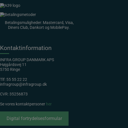
Betalingsmuligheder: Mastercard, Visa,
Diners Club, Dankort og MobilePay.
Kontaktinformation
INFRA GROUP DANMARK APS
Højgårdsvej 11
5750 Ringe
Tlf:
55 55 22 22
infragroup@infragroup.dk
CVR: 35256873
Se vores kontaktpersoner
her
Digital fortrydelsesformular