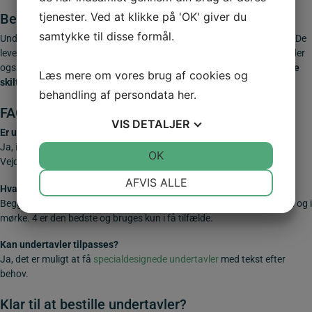
tjenester. Ved at klikke på 'OK' giver du
Bestilling og levering
samtykke til disse formål.
Undertavler kan bestilles i standardmål som
25×50 cm
og
30×70 cm
. De
leveres typisk direkte fra lager og afsendes inden for få dage. Vi tilbyder
også
fri fragt ved større ordrer
samt
rådgivning om valg af de rigtige
Læs mere om vores brug af cookies og
skilte
.
behandling af persondata
her
.
FAQ om undertavler til vejskilte
VIS
DETALJER
Er undertavler lovpligtige?
Ja, i mange situationer er undertavler nødvendige for at opfylde
JA
NEJ
OK
JA
NEJ
Vejdirektoratets krav til tydelig afmærkning.
NØDVENDIGE
PRÆFERENCER
AFVIS ALLE
Hvad betyder refleks type 3 eller 4?
Begge er højreflekterende folier, som sikrer synlighed på lang afstand og i
JA
NEJ
JA
NEJ
mørke. 4 er den bedste og bruges kun i få tilfælde.
MARKETING
STATISTIK
Kan undertavler tilpasses?
Ja, det er muligt at få
specialdesignede undertavler
med tekst efter
behov.
Klar til at bestille undertavler?