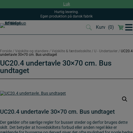
Hop
Luk
til
indholdet
Hurtig levering.
Egen produktion på dansk fabrik
Kurv
(0)
(0)
Forside
/
Vejskilte og standere
/
Vejskilte & færdselsskilte
/
U - Undertavler
/
UC20.4
undertavle 30×70 cm. Bus undtaget
UC20.4 undertavle 30×70 cm. Bus
undtaget
UC20.4 undertavle 30×70 cm. Bus undtaget
Der gælder ofte særlige regler for busser steder og derfor bruges dette
skilt. Det betyder at hovedskiltets forbud eller anden regel ikke er
gældende for busserne og derved giver det ofte mulighed for nogle bedre