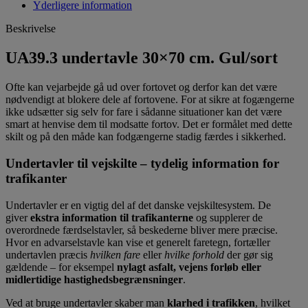
Yderligere information
Beskrivelse
UA39.3 undertavle 30×70 cm. Gul/sort
Ofte kan vejarbejde gå ud over fortovet og derfor kan det være
nødvendigt at blokere dele af fortovene. For at sikre at fogængerne
ikke udsætter sig selv for fare i sådanne situationer kan det være
smart at henvise dem til modsatte fortov. Det er formålet med dette
skilt og på den måde kan fodgængerne stadig færdes i sikkerhed.
Undertavler til vejskilte – tydelig information for
trafikanter
Undertavler er en vigtig del af det danske vejskiltesystem. De
giver
ekstra information til trafikanterne
og supplerer de
overordnede færdselstavler, så beskederne bliver mere præcise.
Hvor en advarselstavle kan vise et generelt faretegn, fortæller
undertavlen præcis
hvilken fare
eller
hvilke forhold
der gør sig
gældende – for eksempel
nylagt asfalt, vejens forløb eller
midlertidige hastighedsbegrænsninger
.
Ved at bruge undertavler skaber man
klarhed i trafikken
, hvilket