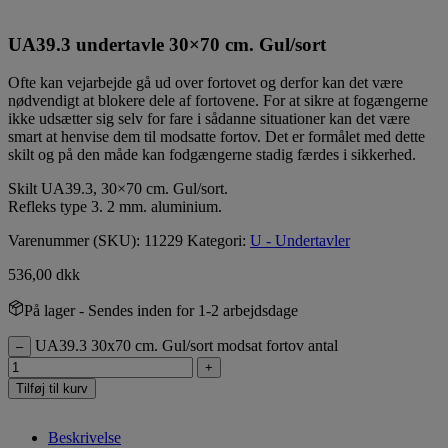
UA39.3 undertavle 30×70 cm. Gul/sort
Ofte kan vejarbejde gå ud over fortovet og derfor kan det være
nødvendigt at blokere dele af fortovene. For at sikre at fogængerne
ikke udsætter sig selv for fare i sådanne situationer kan det være
smart at henvise dem til modsatte fortov. Det er formålet med dette
skilt og på den måde kan fodgængerne stadig færdes i sikkerhed.
Skilt UA39.3, 30×70 cm. Gul/sort.
Refleks type 3. 2 mm. aluminium.
Varenummer (SKU):
11229
Kategori:
U - Undertavler
536,00
dkk
På lager
- Sendes inden for 1-2 arbejdsdage
UA39.3 30x70 cm. Gul/sort modsat fortov antal
–
+
Tilføj til kurv
Beskrivelse