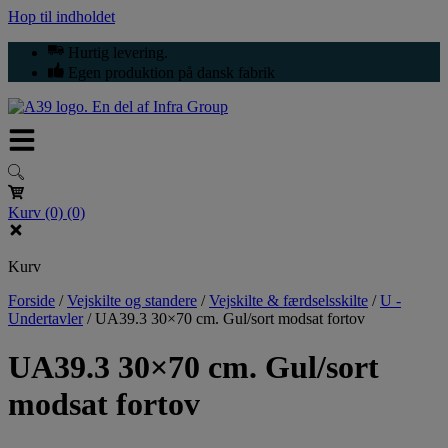
Hop til indholdet
Hurtig levering.
Egen produktion på dansk fabrik
Kurv
(0)
(0)
Kurv
Forside
/
Vejskilte og standere
/
Vejskilte & færdselsskilte
/
U -
Undertavler
/
UA39.3 30×70 cm. Gul/sort modsat fortov
UA39.3 30×70 cm. Gul/sort
modsat fortov