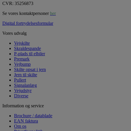
CVR: 35256873
Se vores kontaktpersoner
her
Digital fortrydelsesformular
Vores udvalg
Vejskilte
Skraldespande
P-plads til elbiler
Premark
Vejbump
Skilte opsat i jern
Jern til skilte
Pullert
Signalanlæg
Vejudstyr
Diverse
Information og service
Brochure / datablade
EAN faktura
Om os