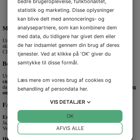
bedre brugeroplevelse, funktionalitet,
statistik og marketing. Disse oplysninger
Til at give ekstra detaljer, hvor et almindeligt vejskilt ikke er
tilstrækkeligt.
kan blive delt med annoncerings- og
analysepartnere, som kan kombinere dem
Montering af undertavler
med data, du tidligere har givet dem eller
Undertavler monteres altid under en hoved-tavle på en
de har indsamlet gennem din brug af deres
skiltestander.
Vores standere, beslag og galger
er naturligvis også
CE-mærkede.
tjenester. Ved at klikke på 'OK' giver du
samtykke til disse formål.
Bestilling og levering
Undertavler kan bestilles i standardmål som
25×50 cm
og
30×70
Læs mere om vores brug af cookies og
cm
. De leveres typisk direkte fra lager og afsendes inden for få
dage. Vi tilbyder også
fri fragt ved større ordrer
samt
rådgivning
behandling af persondata
her
.
om valg af de rigtige skilte
.
VIS
DETALJER
FAQ om undertavler til vejskilte
JA
NEJ
OK
JA
NEJ
Er undertavler lovpligtige?
Ja, i mange situationer er undertavler nødvendige for at opfylde
NØDVENDIGE
PRÆFERENCER
AFVIS ALLE
Vejdirektoratets krav til tydelig afmærkning.
JA
NEJ
JA
NEJ
Hvad betyder refleks type 3 eller 4?