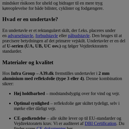
mindsker risikoen for uheld og bidrager til en mere tryg
køreoplevelse for både bilister, cyklister og fodgængere.
Hvad er en undertavle?
En undertavle er et rektangulært skilt, der f.eks. placeres under
en
advarselstavle
,
forbudstavle
eller
påbudstavle
. Den bruges til at
præcisere betydningen af det primære vejskilt. Undertavler er en del
af
U-serien (UA, UB, UC osv.)
og følger Vejdirektoratets
standarder.
Materialer og kvalitet
Hos
Infra Group – A39.dk
fremstilles undertavler i
2 mm
aluminium med refleksfolie (type 3 eller 4)
. Denne kombination
sikrer:
Høj holdbarhed
– modstandsdygtig over for vind og vejr.
Optimal synlighed
– refleksfolie gør skiltet tydeligt, selv i
mørke eller dårligt vejr.
CE-godkendelse
– alle skilte lever op til EU-standarder og
Vejdirektoratets krav.
Vi er auditeret af
DBI Certification
. Du
finder vores
CE-dokumenter
her.