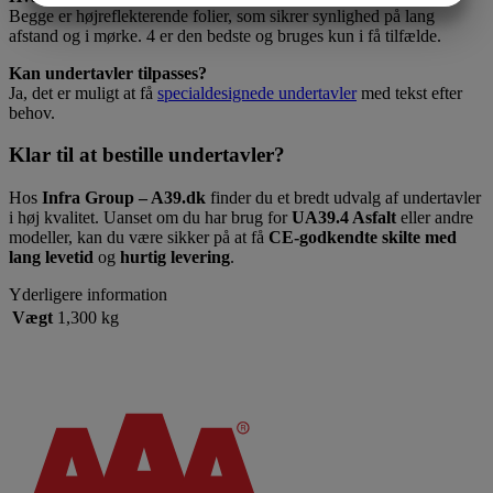
Begge er højreflekterende folier, som sikrer synlighed på lang
MARKETING
STATISTIK
afstand og i mørke. 4 er den bedste og bruges kun i få tilfælde.
Kan undertavler tilpasses?
Ja, det er muligt at få
specialdesignede undertavler
med tekst efter
behov.
Klar til at bestille undertavler?
Hos
Infra Group – A39.dk
finder du et bredt udvalg af undertavler
i høj kvalitet. Uanset om du har brug for
UA39.4 Asfalt
eller andre
modeller, kan du være sikker på at få
CE-godkendte skilte med
lang levetid
og
hurtig levering
.
Yderligere information
Vægt
1,300 kg