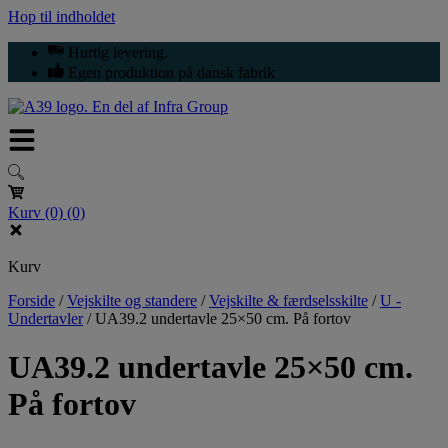
Hop til indholdet
Hurtig levering.
Egen produktion på dansk fabrik
Kurv
(0)
(0)
Kurv
Forside
/
Vejskilte og standere
/
Vejskilte & færdselsskilte
/
U -
Undertavler
/
UA39.2 undertavle 25×50 cm. På fortov
UA39.2 undertavle 25×50 cm.
På fortov