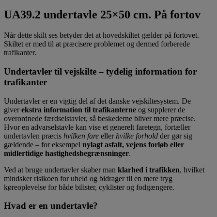
UA39.2 undertavle 25×50 cm. På fortov
Når dette skilt ses betyder det at hovedskiltet gælder på fortovet.
Skiltet er med til at præcisere problemet og dermed forberede
trafikanter.
Undertavler til vejskilte – tydelig information for
trafikanter
Undertavler er en vigtig del af det danske vejskiltesystem. De
giver
ekstra information til trafikanterne
og supplerer de
overordnede færdselstavler, så beskederne bliver mere præcise.
Hvor en advarselstavle kan vise et generelt faretegn, fortæller
undertavlen præcis
hvilken fare
eller
hvilke forhold
der gør sig
gældende – for eksempel
nylagt asfalt, vejens forløb eller
midlertidige hastighedsbegrænsninger
.
Ved at bruge undertavler skaber man
klarhed i trafikken
, hvilket
mindsker risikoen for uheld og bidrager til en mere tryg
køreoplevelse for både bilister, cyklister og fodgængere.
Hvad er en undertavle?