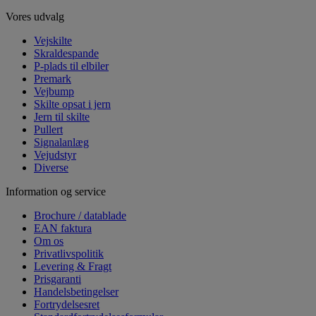
Vores udvalg
Vejskilte
Skraldespande
P-plads til elbiler
Premark
Vejbump
Skilte opsat i jern
Jern til skilte
Pullert
Signalanlæg
Vejudstyr
Diverse
Information og service
Brochure / datablade
EAN faktura
Om os
Privatlivspolitik
Levering & Fragt
Prisgaranti
Handelsbetingelser
Fortrydelsesret