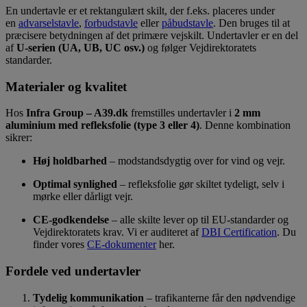
En undertavle er et rektangulært skilt, der f.eks. placeres under
en
advarselstavle
,
forbudstavle
eller
påbudstavle
. Den bruges til at
præcisere betydningen af det primære vejskilt. Undertavler er en del
af
U-serien (UA, UB, UC osv.)
og følger Vejdirektoratets
standarder.
Materialer og kvalitet
Hos
Infra Group – A39.dk
fremstilles undertavler i
2 mm
aluminium med refleksfolie (type 3 eller 4)
. Denne kombination
sikrer:
Høj holdbarhed
– modstandsdygtig over for vind og vejr.
Optimal synlighed
– refleksfolie gør skiltet tydeligt, selv i
mørke eller dårligt vejr.
CE-godkendelse
– alle skilte lever op til EU-standarder og
Vejdirektoratets krav.
Vi er auditeret af
DBI Certification
. Du
finder vores
CE-dokumenter
her.
Fordele ved undertavler
Tydelig kommunikation
– trafikanterne får den nødvendige