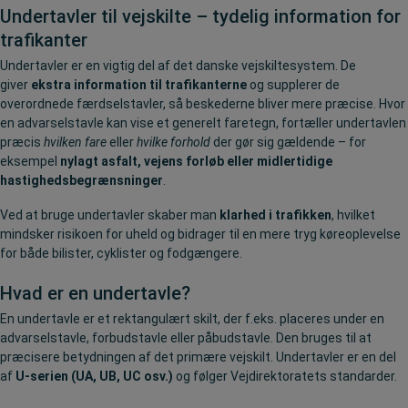
Undertavler til vejskilte – tydelig information for
trafikanter
Undertavler er en vigtig del af det danske vejskiltesystem. De
giver
ekstra information til trafikanterne
og supplerer de
overordnede færdselstavler, så beskederne bliver mere præcise. Hvor
en advarselstavle kan vise et generelt faretegn, fortæller undertavlen
præcis
hvilken fare
eller
hvilke forhold
der gør sig gældende – for
eksempel
nylagt asfalt, vejens forløb eller midlertidige
hastighedsbegrænsninger
.
Ved at bruge undertavler skaber man
klarhed i trafikken
, hvilket
mindsker risikoen for uheld og bidrager til en mere tryg køreoplevelse
for både bilister, cyklister og fodgængere.
Hvad er en undertavle?
En undertavle er et rektangulært skilt, der f.eks. placeres under en
advarselstavle, forbudstavle eller påbudstavle. Den bruges til at
præcisere betydningen af det primære vejskilt. Undertavler er en del
af
U-serien (UA, UB, UC osv.)
og følger Vejdirektoratets standarder.