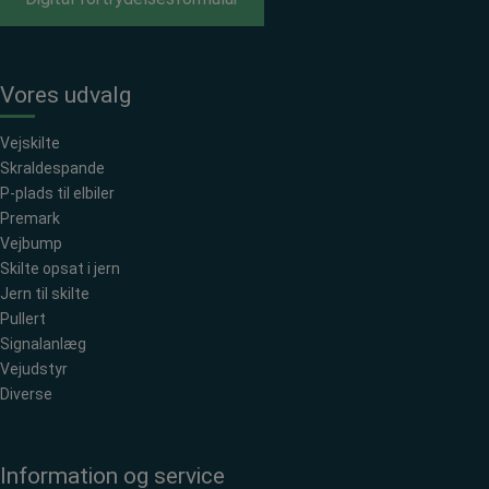
Vores udvalg
Vejskilte
Skraldespande
P-plads til elbiler
Premark
Vejbump
Skilte opsat i jern
Jern til skilte
Pullert
Signalanlæg
Vejudstyr
Diverse
Information og service