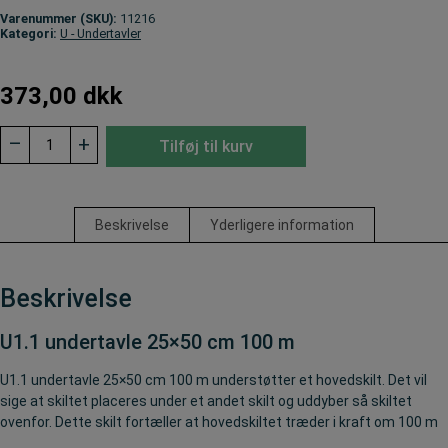
Varenummer (SKU):
11216
Kategori:
U - Undertavler
373,00
dkk
U1.1
–
+
Tilføj til kurv
undertavle
25x50
cm.
100
m
Beskrivelse
Yderligere information
antal
Beskrivelse
U1.1 undertavle 25×50 cm 100 m
U1.1 undertavle 25×50 cm 100 m understøtter et hovedskilt. Det vil
sige at skiltet placeres under et andet skilt og uddyber så skiltet
ovenfor. Dette skilt fortæller at hovedskiltet træder i kraft om 100 m