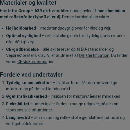
Materialer og kvalitet
Hos
Infra Group – A39.dk
fremstilles undertavler i
2 mm aluminium
med refleksfolie (type 3 eller 4)
. Denne kombination sikrer:
Høj holdbarhed
– modstandsdygtig over for vind og vejr.
Optimal synlighed
– refleksfolie gør skiltet tydeligt, selv i mørke
eller dårligt vejr.
CE-godkendelse
– alle skilte lever op til EU-standarder og
Vejdirektoratets krav.
Vi er auditeret af
DBI Certification
. Du finder
vores
CE-dokumenter
her.
Fordele ved undertavler
Tydelig kommunikation
– trafikanterne får den nødvendige
information på det rette tidspunkt.
Øget trafiksikkerhed
– risikoen for misforståelser mindskes.
Fleksibilitet
– undertavler findes i mange udgaver, så de kan
tilpasses alle situationer.
Lang levetid
– aluminium og refleksfolie gør skiltene robuste og
vedligeholdelsesfrie.