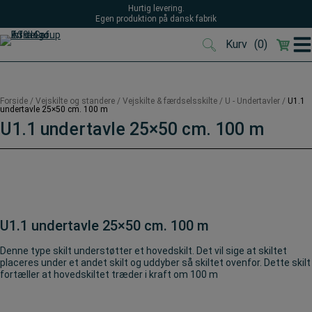
Hop
Hurtig levering.
til
Egen produktion på dansk fabrik
indholdet
Kurv
(0)
(0)
Forside
/
Vejskilte og standere
/
Vejskilte & færdselsskilte
/
U - Undertavler
/
U1.1
undertavle 25×50 cm. 100 m
U1.1 undertavle 25×50 cm. 100 m
U1.1 undertavle 25×50 cm. 100 m
Denne type skilt understøtter et hovedskilt. Det vil sige at skiltet
placeres under et andet skilt og uddyber så skiltet ovenfor. Dette skilt
fortæller at hovedskiltet træder i kraft om 100 m