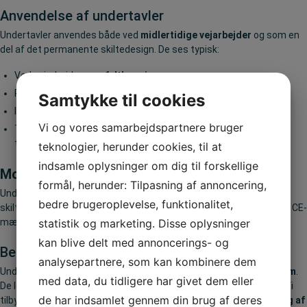
Anvendelse af undertavler
Undertavler anvendes både ved
midlertidige vejarbejder
og som en
del af det permanente skiltedesign. De ses typisk:
Ved vejarbejde og
asfaltlægning
.
På strækninger med
specielle færdselsforhold
.
Samtykke til cookies
I forbindelse med
hastighedszoner
og
parkeringsregulering
.
Vi og vores samarbejdspartnere bruger
Til at give ekstra detaljer, hvor et almindeligt vejskilt ikke er
tilstrækkeligt.
teknologier, herunder cookies, til at
indsamle oplysninger om dig til forskellige
Montering af undertavler
formål, herunder: Tilpasning af annoncering,
Undertavler monteres altid under en hoved-tavle på en
bedre brugeroplevelse, funktionalitet,
skiltestander.
Vores standere, beslag og galger
er naturligvis også CE-
mærkede.
statistik og marketing. Disse oplysninger
kan blive delt med annoncerings- og
Bestilling og levering
analysepartnere, som kan kombinere dem
Undertavler kan bestilles i standardmål som
25×50 cm
og
30×70 cm
.
med data, du tidligere har givet dem eller
De leveres typisk direkte fra lager og afsendes inden for få dage. Vi
de har indsamlet gennem din brug af deres
tilbyder også
fri fragt ved større ordrer
samt
rådgivning om valg af