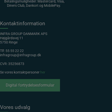
Betalingsmuligheder: Mastercard, Visa,
Diners Club, Dankort og MobilePay.
Kontaktinformation
INFRA GROUP DANMARK APS
Højgårdsvej 11
5750 Ringe
Tlf:
55 55 22 22
infragroup@infragroup.dk
CVR: 35256873
Se vores kontaktpersoner
her
Digital fortrydelsesformular
Vores udvalg