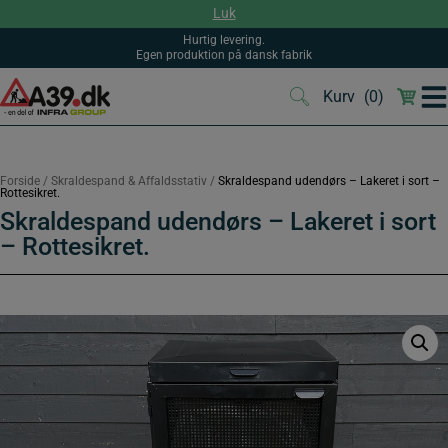
Hop
Luk
til
indholdet
Hurtig levering.
Egen produktion på dansk fabrik
Kurv
(0)
(0)
Forside
/
Skraldespand & Affaldsstativ
/
Skraldespand udendørs – Lakeret i sort –
Rottesikret.
Skraldespand udendørs – Lakeret i sort
– Rottesikret.