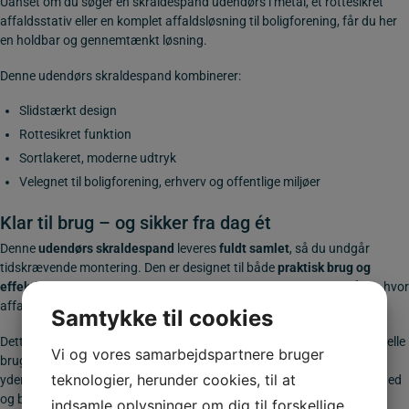
Uanset om du søger en skraldespand udendørs i metal, et rottesikret
affaldsstativ eller en komplet affaldsløsning til boligforening, får du her
en holdbar og gennemtænkt løsning.
Denne udendørs skraldespand kombinerer:
Slidstærkt design
Rottesikret funktion
Sortlakeret, moderne udtryk
Velegnet til boligforening, erhverv og offentlige miljøer
Klar til brug – og sikker fra dag ét
Denne
udendørs skraldespand
leveres
fuldt samlet
, så du undgår
tidskrævende montering. Den er designet til både
praktisk brug og
effektiv beskyttelse mod skadedyr
– og er dermed ideel til områder, hvor
affald tiltrækker rotter og fugle.
Samtykke til cookies
Dette udendørs affaldsstativ er udviklet i samarbejde med professionelle
Vi og vores samarbejdspartnere bruger
brugere, der dagligt arbejder med affaldshåndtering. Resultatet er et
teknologier, herunder cookies, til at
yderst funktionelt og driftssikkert skraldespand, der forener holdbarhed
og brugervenlighed.
indsamle oplysninger om dig til forskellige