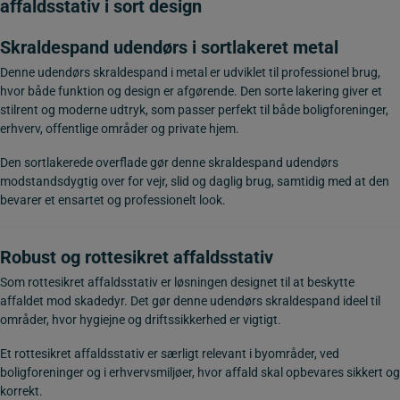
affaldsstativ i sort design
Skraldespand udendørs i sortlakeret metal
Denne udendørs skraldespand i metal er udviklet til professionel brug,
hvor både funktion og design er afgørende. Den sorte lakering giver et
stilrent og moderne udtryk, som passer perfekt til både boligforeninger,
erhverv, offentlige områder og private hjem.
Den sortlakerede overflade gør denne skraldespand udendørs
modstandsdygtig over for vejr, slid og daglig brug, samtidig med at den
bevarer et ensartet og professionelt look.
Robust og rottesikret affaldsstativ
Som rottesikret affaldsstativ er løsningen designet til at beskytte
affaldet mod skadedyr. Det gør denne udendørs skraldespand ideel til
områder, hvor hygiejne og driftssikkerhed er vigtigt.
Et rottesikret affaldsstativ er særligt relevant i byområder, ved
boligforeninger og i erhvervsmiljøer, hvor affald skal opbevares sikkert og
korrekt.