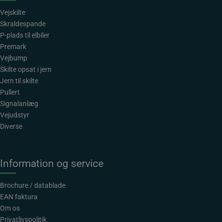
Vejskilte
Skraldespande
P-plads til elbiler
Premark
Vejbump
Skilte opsat i jern
Jern til skilte
Pullert
Signalanlæg
Vejudstyr
Diverse
Information og service
Brochure / datablade
EAN faktura
Om os
Privatlivspolitik