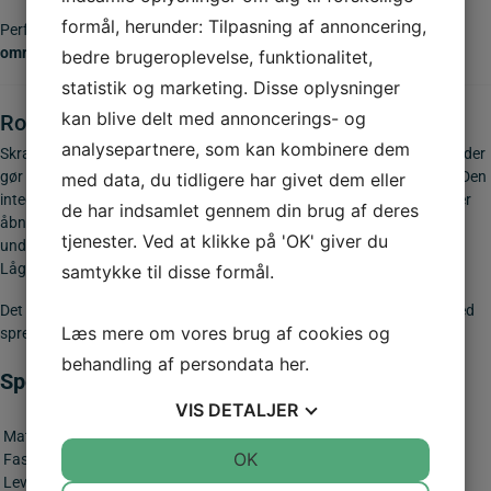
formål, herunder: Tilpasning af annoncering,
Perfekt til
institutioner, havne, parker, boligforeninger, skoler, P-
områder og erhverv
.
bedre brugeroplevelse, funktionalitet,
statistik og marketing. Disse oplysninger
kan blive delt med annoncerings- og
Rotte- og fuglesikret konstruktion
analysepartnere, som kan kombinere dem
Skraldespanden er udstyret med en
tæt og afskærmet konstruktion
, der
gør det svært for både
rotter, mus og fugle
at få adgang til affaldet. Den
med data, du tidligere har givet dem eller
integrerede sækholder lukker effektivt posen til, og designet minimerer
de har indsamlet gennem din brug af deres
åbne flader, hvor dyr kan komme til. Der er desuden integreret plads
tjenester. Ved at klikke på 'OK' giver du
under bundpladen til placering af en rottekasse – diskret og praktisk.
Låget forhindrer måger og andre fugle at sprede affaldet.
samtykke til disse formål.
Det betyder mindre oprydning, højere hygiejne og færre problemer med
Læs mere om vores brug af cookies og
spredt affald – selv i grønne områder og ved skoler.
behandling af persondata
her
.
Specifikationer
VIS
DETALJER
Egenskab
Detalje
Materiale……………….
Lakeret varmgalvaniseret stål
JA
NEJ
OK
JA
NEJ
Fastgørelse…………….
kan boltes i underlaget
Leveringstilstand……
Samlet
NØDVENDIGE
PRÆFERENCER