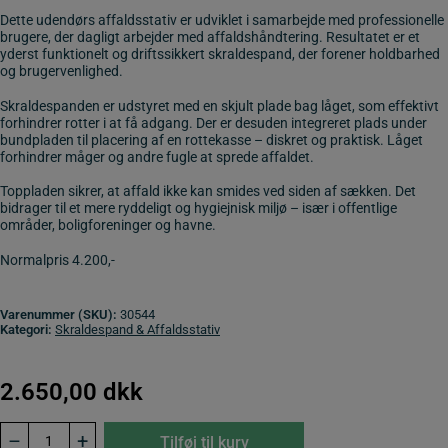
Dette udendørs affaldsstativ er udviklet i samarbejde med professionelle
brugere, der dagligt arbejder med affaldshåndtering. Resultatet er et
yderst funktionelt og driftssikkert skraldespand, der forener holdbarhed
og brugervenlighed.
Skraldespanden er udstyret med en skjult plade bag låget, som effektivt
forhindrer rotter i at få adgang. Der er desuden integreret plads under
bundpladen til placering af en rottekasse – diskret og praktisk. Låget
forhindrer måger og andre fugle at sprede affaldet.
Toppladen sikrer, at affald ikke kan smides ved siden af sækken. Det
bidrager til et mere ryddeligt og hygiejnisk miljø – især i offentlige
områder, boligforeninger og havne.
Normalpris 4.200,-
Varenummer (SKU):
30544
Kategori:
Skraldespand & Affaldsstativ
2.650,00
dkk
Skraldespand
–
+
Tilføj til kurv
udendørs