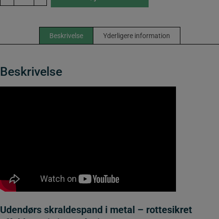
-
Lakeret
i
sort
Beskrivelse
Yderligere information
-
Rottesikret.
antal
Beskrivelse
Udendørs skraldespand i metal – rottesikret