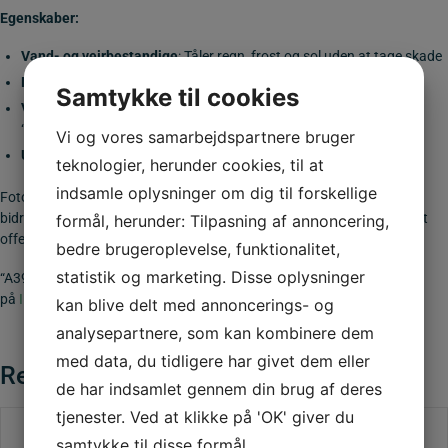
Egenskaber:
Vand- og vejrbestandige
: Tåler regn, frost og sol uden at tage skade
Nem montering
: De skrues fast direkte på affaldsstativets sider
Samtykke til cookies
Visuel opdeling
: Gør det let at markere fx “Papir”, “Plast”,
“Restaffald” med fotos, ikoner eller firmalogoer
Vi og vores samarbejdspartnere bruger
Udskiftelige
: Hvis skiltet skal ændres, kan det nemt skiftes ud
teknologier, herunder cookies, til at
indsamle oplysninger om dig til forskellige
Fotoskiltene er derfor både
praktiske, holdbare og fleksible
– og
bidrager til en mere professionel og brugervenlig affaldssortering i det
formål, herunder: Tilpasning af annoncering,
offentlige rum.
bedre brugeroplevelse, funktionalitet,
statistik og marketing. Disse oplysninger
“A39.dk – en del af
INFRA GROUP
“… Hvis du vil vide hvem vi er så klik
på
INFRA GROUP
kan blive delt med annoncerings- og
analysepartnere, som kan kombinere dem
med data, du tidligere har givet dem eller
Relaterede varer
de har indsamlet gennem din brug af deres
tjenester. Ved at klikke på 'OK' giver du
samtykke til disse formål.