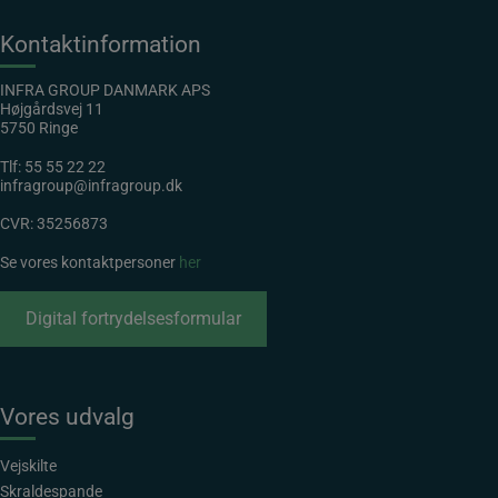
Kontaktinformation
INFRA GROUP DANMARK APS
Højgårdsvej 11
5750 Ringe
Tlf:
55 55 22 22
infragroup@infragroup.dk
CVR: 35256873
Se vores kontaktpersoner
her
Digital fortrydelsesformular
Vores udvalg
Vejskilte
Skraldespande