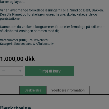
farver og layout.
Vi har lavet mange forskellige løsninger til bl.a. Sund og Bælt, Bakken,
Den Blå Planet og forskellige museer, havne, skoler, kirkegårde og
pantstationer.
Uanset om du ønsker piktogrammer, fotos eller firmalogo på skiltene –
så skaber vi løsningen sammen med dig.
Varenummer (SKU):
7a5b97cb6fa3
Kategori:
Skraldespand & Affaldsstativ
1.000,00
dkk
Fotoskilte
–
+
Tilføj til kurv
til
vores
udendørs
skraldespand
antal
Beskrivelse
Yderligere information
Beskrivelse