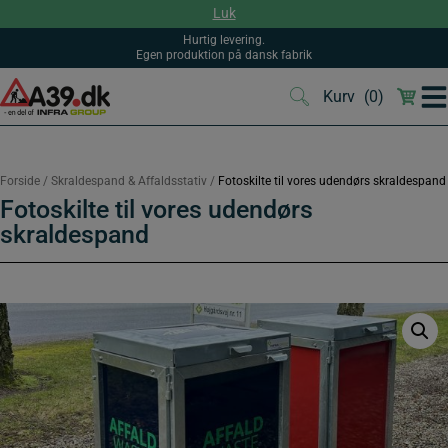
Hop
Luk
til
indholdet
Hurtig levering.
Egen produktion på dansk fabrik
Kurv
(0)
(0)
Forside
/
Skraldespand & Affaldsstativ
/
Fotoskilte til vores udendørs skraldespand
Fotoskilte til vores udendørs
skraldespand