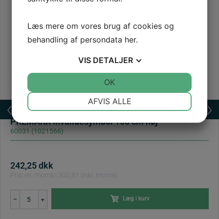
Læs mere om vores brug af cookies og
behandling af persondata
her
.
VIS
DETALJER
JA
NEJ
OK
JA
NEJ
NØDVENDIGE
PRÆFERENCER
AFVIS ALLE
JA
NEJ
JA
NEJ
PREMARK invalidesymbol 100 cm høj
60031 (1021566)
MARKETING
STATISTIK
242,25
dkk
Pris: ex. moms | 302,81 (inkl. moms)
PREMARK
Læg i kurv
–
+
invalidesymbol
100
cm