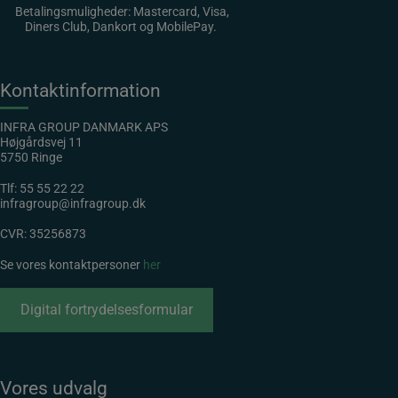
Betalingsmuligheder: Mastercard, Visa,
Diners Club, Dankort og MobilePay.
Kontaktinformation
INFRA GROUP DANMARK APS
Højgårdsvej 11
5750 Ringe
Tlf:
55 55 22 22
infragroup@infragroup.dk
CVR: 35256873
Se vores kontaktpersoner
her
Digital fortrydelsesformular
Vores udvalg