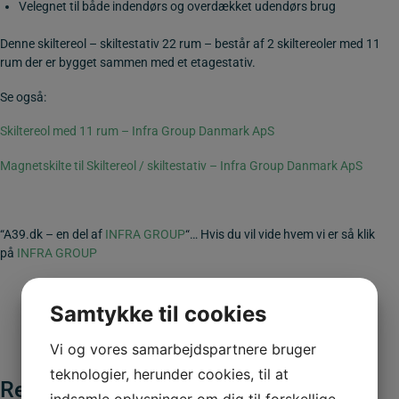
Velegnet til både indendørs og overdækket udendørs brug
Denne skiltereol – skiltestativ 22 rum – består af 2 skiltereoler med 11
rum der er bygget sammen med et etagestativ.
Se også:
Skiltereol med 11 rum – Infra Group Danmark ApS
Magnetskilte til Skiltereol / skiltestativ – Infra Group Danmark ApS
“A39.dk – en del af
INFRA GROUP
“… Hvis du vil vide hvem vi er så klik
på
INFRA GROUP
Samtykke til cookies
Vi og vores samarbejdspartnere bruger
teknologier, herunder cookies, til at
Relaterede varer