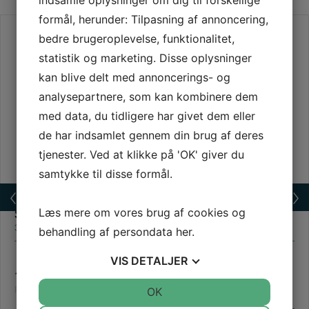
indsamle oplysninger om dig til forskellige
formål, herunder: Tilpasning af annoncering,
bedre brugeroplevelse, funktionalitet,
statistik og marketing. Disse oplysninger
kan blive delt med annoncerings- og
analysepartnere, som kan kombinere dem
med data, du tidligere har givet dem eller
de har indsamlet gennem din brug af deres
tjenester. Ved at klikke på 'OK' giver du
samtykke til disse formål.
Læs mere om vores brug af cookies og
Stribevogn til linjemarkering P-båse
30109 Stribevogn
behandling af persondata
her
.
VIS
DETALJER
1.650,00
dkk
Pris: ex. moms | 2.062,50 (inkl. moms)
JA
NEJ
OK
JA
NEJ