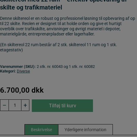
skilte og trafikmateriel
Denne skiltereol er en robust og professionel løsning til opbevaring af op
til 22 skilte. Reolen er designet til at holde orden og give et hurtigt
overblik over trafikskilte, anvisninger og øvrigt materiel i depoter,
materielgårde, entreprenørpladser eller lagerhaller.
(En skiltereol 22 rum består af 2 stk. skiltereol 11 rum og 1 stk.
etagestativ)
Varenummer (SKU):
2 stk. nr. 60043 og 1 stk. nr. 60082
Kategori:
Diverse
6.700,00
dkk
Skiltereol
–
+
Tilføj til kurv
/
skiltestativ
22
rum
antal
Beskrivelse
Yderligere information