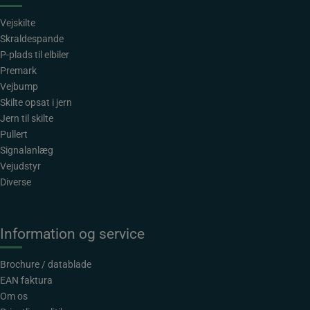
Vejskilte
Skraldespande
P-plads til elbiler
Premark
Vejbump
Skilte opsat i jern
Jern til skilte
Pullert
Signalanlæg
Vejudstyr
Diverse
Information og service
Brochure / datablade
EAN faktura
Om os