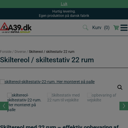
Hop
Luk
til
indholdet
Hurtig levering.
Egen produktion på dansk fabrik
Kurv
(0)
(0)
Forside
/
Diverse
/
Skiltereol / skiltestativ 22 rum
Skiltereol / skiltestativ 22 rum
Skiltereol med 22 rum – effektiv opbevaring af