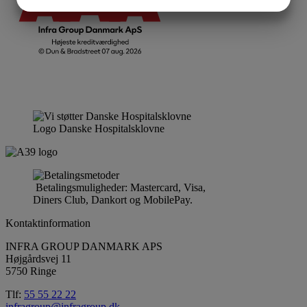
JA
NEJ
JA
NEJ
MARKETING
STATISTIK
Logo Danske Hospitalsklovne
Betalingsmuligheder: Mastercard, Visa,
Diners Club, Dankort og MobilePay.
Kontaktinformation
INFRA GROUP DANMARK APS
Højgårdsvej 11
5750 Ringe
Tlf:
55 55 22 22
infragroup@infragroup.dk