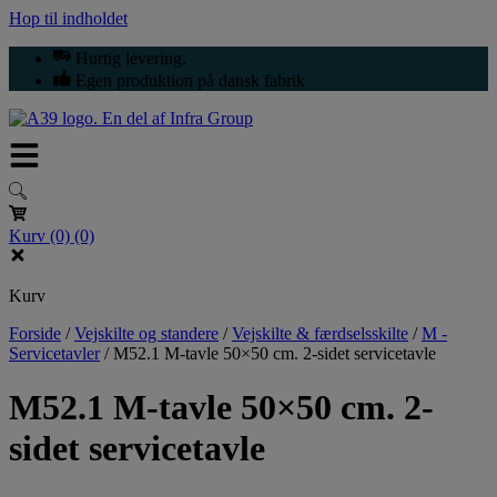
Hop til indholdet
Hurtig levering.
Egen produktion på dansk fabrik
Kurv
(0)
(0)
Kurv
Forside
/
Vejskilte og standere
/
Vejskilte & færdselsskilte
/
M -
Servicetavler
/
M52.1 M-tavle 50×50 cm. 2-sidet servicetavle
M52.1 M-tavle 50×50 cm. 2-
sidet servicetavle