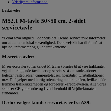
Yderligere information
Beskrivelse
M52.1 M-tavle 50×50 cm. 2-sidet
servicetavle
“Lokal seværdighed”, dobbeltsidet. Denne servicetavle informerer
om at der er en lokal seværdighed. Dette vejskilt har til formål at
hjælpe, informerer og guide trafikanterne.
M‑servicetavler
:
M‑servicetavler (også kaldet M‑tavler) bruges til at vise trafikanter
vej til nærliggende faciliteter og services såsom tankstationer,
toiletter, rastepladser, campingpladser, hospitaler, turistattraktioner
m.v. De hjælper med hurtig orientering under kørslen, hvilket både
fremmer trafiksikkerheden og forbedrer køreoplevelsen. Alle vores
skilte er CE‑godkendte og lavet i henhold til Vejdirektoratets
standarder.
Derfor vælger kunder servicetavler fra A39: