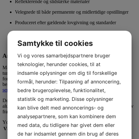
Reflekterende og slidstærke materialer
Velegnede til både permanente og midlertidige opstillinger
Produceret efter gældende lovgivning og standarder
Hurtig levering og mulighed for rådgivning
Samtykke til cookies
Mulighed for specialdesignede servicetavler
Anvendelse af M-tavler
Vi og vores samarbejdspartnere bruger
teknologier, herunder cookies, til at
M-tavler er især relevante ved motorveje, landeveje, rastepladser,
indsamle oplysninger om dig til forskellige
turistområder, bygrænser og naturområder, hvor de hjælper med at
formidle vigtig service information til både lokale og
formål, herunder: Tilpasning af annoncering,
besøgende.
Her kan du se listen med samtlige godkendte
bedre brugeroplevelse, funktionalitet,
servicetavler.
statistik og marketing. Disse oplysninger
Denne M-tavle 50×50 cm. er udført i 2 mm søvandsbestandig
aluminium med CE-mærket reflekstype 3. Opfylder gældende krav
kan blive delt med annoncerings- og
fra Vejdirektoratet. Se opsætningsudstyr
her
analysepartnere, som kan kombinere dem
Yderligere information
med data, du tidligere har givet dem eller
Vægt
1,500 kg
de har indsamlet gennem din brug af deres