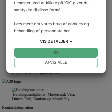
tjenester. Ved at klikke på 'OK' giver du
samtykke til disse formål.
Læs mere om vores brug af cookies og
behandling af persondata
her
.
VIS
DETALJER
JA
NEJ
OK
JA
NEJ
NØDVENDIGE
PRÆFERENCER
AFVIS ALLE
JA
NEJ
JA
NEJ
Logo Danske Hospitalsklovne
MARKETING
STATISTIK
Betalingsmuligheder: Mastercard, Visa,
Diners Club, Dankort og MobilePay.
Kontaktinformation