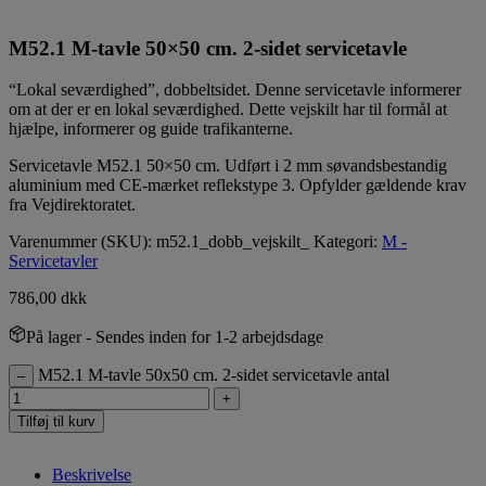
M52.1 M-tavle 50×50 cm. 2-sidet servicetavle
“Lokal seværdighed”, dobbeltsidet. Denne servicetavle informerer
om at der er en lokal seværdighed. Dette vejskilt har til formål at
hjælpe, informerer og guide trafikanterne.
Servicetavle M52.1 50×50 cm. Udført i 2 mm søvandsbestandig
aluminium med CE-mærket reflekstype 3. Opfylder gældende krav
fra Vejdirektoratet.
Varenummer (SKU):
m52.1_dobb_vejskilt_
Kategori:
M -
Servicetavler
786,00
dkk
På lager
- Sendes inden for 1-2 arbejdsdage
M52.1 M-tavle 50x50 cm. 2-sidet servicetavle antal
–
+
Tilføj til kurv
Beskrivelse