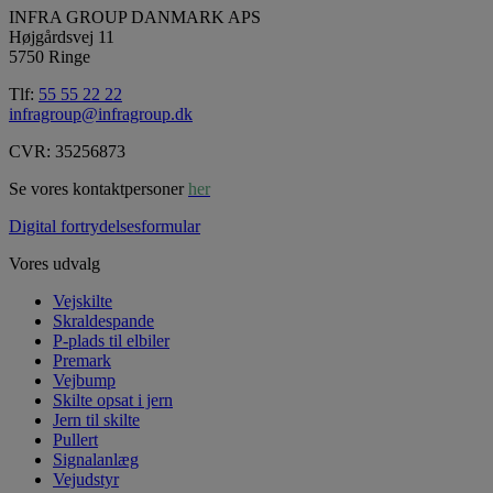
INFRA GROUP DANMARK APS
Højgårdsvej 11
5750 Ringe
Tlf:
55 55 22 22
infragroup@infragroup.dk
CVR: 35256873
Se vores kontaktpersoner
her
Digital fortrydelsesformular
Vores udvalg
Vejskilte
Skraldespande
P-plads til elbiler
Premark
Vejbump
Skilte opsat i jern
Jern til skilte
Pullert
Signalanlæg
Vejudstyr