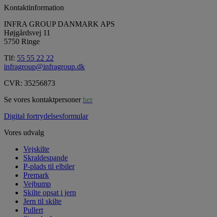
Kontaktinformation
INFRA GROUP DANMARK APS
Højgårdsvej 11
5750 Ringe
Tlf:
55 55 22 22
infragroup@infragroup.dk
CVR: 35256873
Se vores kontaktpersoner
her
Digital fortrydelsesformular
Vores udvalg
Vejskilte
Skraldespande
P-plads til elbiler
Premark
Vejbump
Skilte opsat i jern
Jern til skilte
Pullert