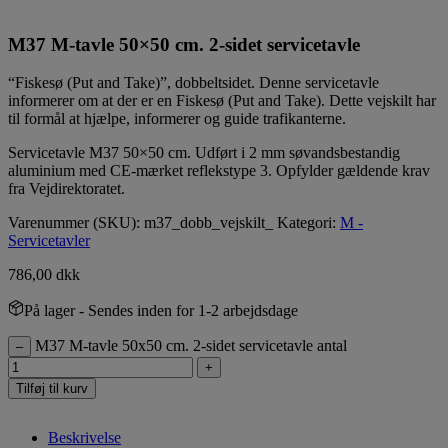
M37 M-tavle 50×50 cm. 2-sidet servicetavle
“Fiskesø (Put and Take)”, dobbeltsidet. Denne servicetavle
informerer om at der er en Fiskesø (Put and Take). Dette vejskilt har
til formål at hjælpe, informerer og guide trafikanterne.
Servicetavle M37 50×50 cm. Udført i 2 mm søvandsbestandig
aluminium med CE-mærket reflekstype 3. Opfylder gældende krav
fra Vejdirektoratet.
Varenummer (SKU):
m37_dobb_vejskilt_
Kategori:
M -
Servicetavler
786,00
dkk
På lager
- Sendes inden for 1-2 arbejdsdage
M37 M-tavle 50x50 cm. 2-sidet servicetavle antal
–
+
Tilføj til kurv
Beskrivelse