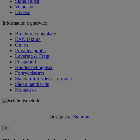
Signalanlæg
Vejudstyr
Diverse
Information og service
Brochure / datablade
EAN faktura
Om os
Privatlivspolitik
Levering & Fragt
Prisgaranti
Handelsbetingelser
Fortrydelsesret
Standardfortrydelsesformular
Sådan handler du
Kontakt os
Designet af
Standout
×