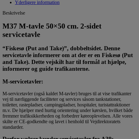
Yderligere information
Beskrivelse
M37 M-tavle 50×50 cm. 2-sidet
servicetavle
“Fiskesø (Put and Take)”, dobbeltsidet. Denne
servicetavle informerer om at der er en Fiskesø (Put
and Take). Dette vejskilt har til formål at hjælpe,
informerer og guide trafikanterne.
M‑servicetavler
:
M‑servicetavler (også kaldet M‑tavler) bruges til at vise trafikanter
vej til nærliggende faciliteter og services såsom tankstationer,
toiletter, rastepladser, campingpladser, hospitaler, turistattraktioner
m.v. De hjælper med hurtig orientering under kørslen, hvilket både
fremmer trafiksikkerheden og forbedrer køreoplevelsen. Alle vores
skilte er CE‑godkendte og lavet i henhold til Vejdirektoratets
standarder.
Derfor vælger kunder servicetavler fra A39: