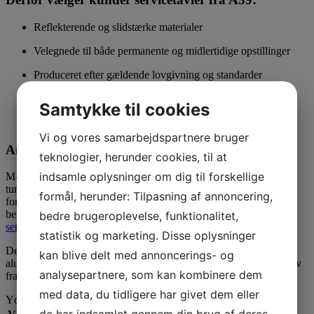
Reflekterende og slidstærke materialer
Velegnede til både permanente og midlertidige opstillinger
Produceret efter gældende lovgivning og standarder
Hurtig levering og mulighed for rådgivning
Samtykke til cookies
Mulighed for specialdesignede servicetavler
Vi og vores samarbejdspartnere bruger
Anvendelse af M-tavler
teknologier, herunder cookies, til at
indsamle oplysninger om dig til forskellige
M-tavler er især relevante ved motorveje, landeveje, rastepladser,
turistområder, bygrænser og naturområder, hvor de hjælper med at
formål, herunder: Tilpasning af annoncering,
formidle vigtig service information til både lokale og
besøgende.
Her kan du se listen med samtlige godkendte
bedre brugeroplevelse, funktionalitet,
servicetavler.
statistik og marketing. Disse oplysninger
Denne M-tavle 50×50 cm. er udført i 2 mm søvandsbestandig
kan blive delt med annoncerings- og
aluminium med CE-mærket reflekstype 3. Opfylder gældende krav
analysepartnere, som kan kombinere dem
fra Vejdirektoratet. Se opsætningsudstyr
her
med data, du tidligere har givet dem eller
Yderligere information