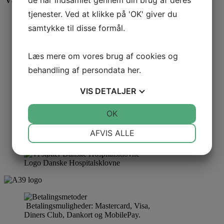
de har indsamlet gennem din brug af deres
Vægt
1,500 kg
tjenester. Ved at klikke på 'OK' giver du
samtykke til disse formål.
Læs mere om vores brug af cookies og
behandling af persondata
her
.
VIS
DETALJER
JA
NEJ
OK
JA
NEJ
NØDVENDIGE
PRÆFERENCER
AFVIS ALLE
JA
NEJ
JA
NEJ
Logo Danske Hospitalsklovne
MARKETING
STATISTIK
Betalingsmuligheder: Mastercard, Visa,
Diners Club, Dankort og MobilePay.