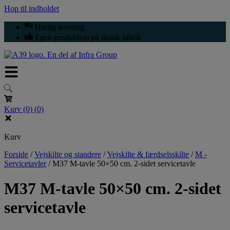
Hop til indholdet
Hurtig levering.
Egen produktion på dansk fabrik
Kurv
(0)
(0)
Kurv
Forside
/
Vejskilte og standere
/
Vejskilte & færdselsskilte
/
M -
Servicetavler
/
M37 M-tavle 50×50 cm. 2-sidet servicetavle
M37 M-tavle 50×50 cm. 2-sidet
servicetavle