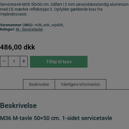
Servicetavle M36 50×50 cm. Udført i 2 mm søvandsbestandig aluminium
med CE-mærket reflekstype 3. Opfylder gældende krav fra
Vejdirektoratet.
Varenummer (SKU):
m36_enk_vejskilt_
Kategori:
M - Servicetavler
486,00
dkk
M36
–
+
Tilføj til kurv
M-
tavle
50x50
cm.
1-
Beskrivelse
Yderligere information
sidet
servicetavle
antal
Beskrivelse
M36 M-tavle 50×50 cm. 1-sidet servicetavle