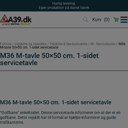
Hop
Hurtig levering.
til
Egen produktion på dansk fabrik
indholdet
Kurv
(0)
(0)
Forside
/
Vejskilte og standere
/
Vejskilte & færdselsskilte
/
M - Servicetavler
/
M36
M-tavle 50×50 cm. 1-sidet servicetavle
M36 M-tavle 50×50 cm. 1-sidet
servicetavle
M36 M-tavle 50×50 cm. 1-sidet servicetavle
“Golfbane” enkeltsidet. Denne servicetavle informerer om at der er en
golfbane. Dette vejskilt har til formål at hjælpe informerer og guide
trafikanterne.