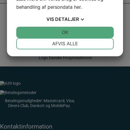
behandling af persondata
her
.
VIS
DETALJER
JA
NEJ
OK
JA
NEJ
NØDVENDIGE
PRÆFERENCER
AFVIS ALLE
JA
NEJ
JA
NEJ
Logo Danske Hospitalsklovne
MARKETING
STATISTIK
Betalingsmuligheder: Mastercard, Visa,
Diners Club, Dankort og MobilePay.
Kontaktinformation