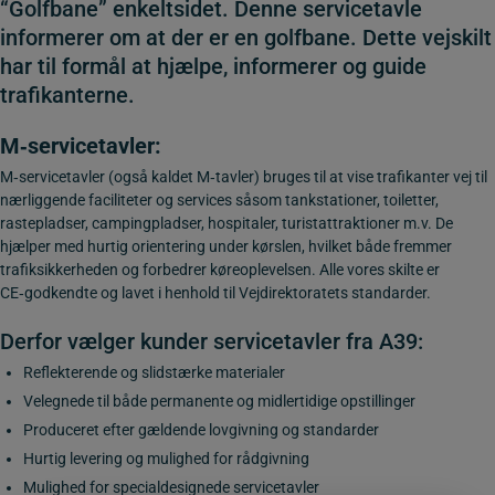
“Golfbane” enkeltsidet. Denne servicetavle
informerer om at der er en golfbane. Dette vejskilt
har til formål at hjælpe, informerer og guide
trafikanterne.
M‑servicetavler
:
M‑servicetavler (også kaldet M‑tavler) bruges til at vise trafikanter vej til
nærliggende faciliteter og services såsom tankstationer, toiletter,
rastepladser, campingpladser, hospitaler, turistattraktioner m.v. De
hjælper med hurtig orientering under kørslen, hvilket både fremmer
trafiksikkerheden og forbedrer køreoplevelsen. Alle vores skilte er
CE‑godkendte og lavet i henhold til Vejdirektoratets standarder.
Derfor vælger kunder servicetavler fra A39:
Reflekterende og slidstærke materialer
Velegnede til både permanente og midlertidige opstillinger
Produceret efter gældende lovgivning og standarder
Hurtig levering og mulighed for rådgivning
Mulighed for specialdesignede servicetavler