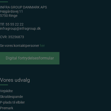
INFRA GROUP DANMARK APS
Højgårdsvej 11
5750 Ringe
Tlf:
55 55 22 22
infragroup@infragroup.dk
CVR: 35256873
Se vores kontaktpersoner
her
Digital fortrydelsesformular
Vores udvalg
Vejskilte
Skraldespande
P-plads til elbiler
Premark