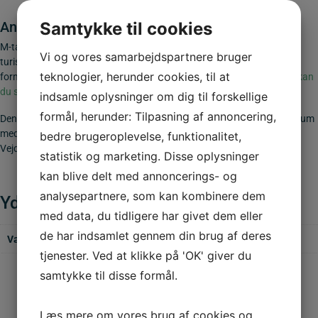
Anvendelse af M-tavler
Samtykke til cookies
M-tavler er især relevante ved motorveje, landeveje, rastepladser,
Vi og vores samarbejdspartnere bruger
turistområder, bygrænser og naturområder, hvor de hjælper med at
teknologier, herunder cookies, til at
formidle vigtig service information til både lokale og besøgende.
Her kan
du se listen med samtlige godkendte servicetavler.
indsamle oplysninger om dig til forskellige
formål, herunder: Tilpasning af annoncering,
Denne M-tavle 50×50 cm. er udført i 2 mm søvandsbestandig aluminium
med CE-mærket reflekstype 3. Opfylder gældende krav fra
bedre brugeroplevelse, funktionalitet,
Vejdirektoratet. Se opsætningsudstyr
her
statistik og marketing. Disse oplysninger
kan blive delt med annoncerings- og
analysepartnere, som kan kombinere dem
Yderligere information
med data, du tidligere har givet dem eller
de har indsamlet gennem din brug af deres
Vægt
1,500 kg
tjenester. Ved at klikke på 'OK' giver du
samtykke til disse formål.
Læs mere om vores brug af cookies og