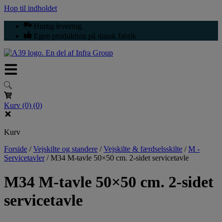
Hop til indholdet
Hurtig levering.
Egen produktion på dansk fabrik
Kurv
(0)
(0)
Kurv
Forside
/
Vejskilte og standere
/
Vejskilte & færdselsskilte
/
M -
Servicetavler
/
M34 M-tavle 50×50 cm. 2-sidet servicetavle
M34 M-tavle 50×50 cm. 2-sidet
servicetavle