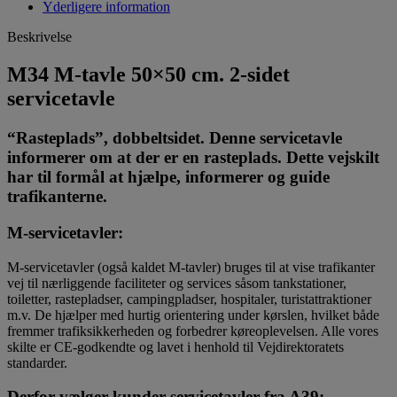
Yderligere information
Beskrivelse
M34 M-tavle 50×50 cm. 2-sidet
servicetavle
“Rasteplads”, dobbeltsidet. Denne servicetavle
informerer om at der er en rasteplads. Dette vejskilt
har til formål at hjælpe, informerer og guide
trafikanterne.
M‑servicetavler
:
M‑servicetavler (også kaldet M‑tavler) bruges til at vise trafikanter
vej til nærliggende faciliteter og services såsom tankstationer,
toiletter, rastepladser, campingpladser, hospitaler, turistattraktioner
m.v. De hjælper med hurtig orientering under kørslen, hvilket både
fremmer trafiksikkerheden og forbedrer køreoplevelsen. Alle vores
skilte er CE‑godkendte og lavet i henhold til Vejdirektoratets
standarder.
Derfor vælger kunder servicetavler fra A39: