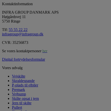
Kontaktinformation
INFRA GROUP DANMARK APS
Højgårdsvej 11
5750 Ringe
Tlf:
55 55 22 22
infragroup@infragroup.dk
CVR: 35256873
Se vores kontaktpersoner
her
Digital fortrydelsesformular
Vores udvalg
Vejskilte
Skraldespande
P-plads til elbiler
Premark
Vejbump
Skilte opsat i jern
Jern til skilte
Pullert