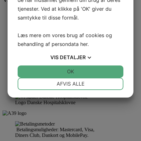
de har indsamlet gennem din brug af deres
Vægt
1,500 kg
tjenester. Ved at klikke på 'OK' giver du
samtykke til disse formål.
Læs mere om vores brug af cookies og
behandling af persondata
her
.
VIS
DETALJER
JA
NEJ
OK
JA
NEJ
NØDVENDIGE
PRÆFERENCER
AFVIS ALLE
JA
NEJ
JA
NEJ
Logo Danske Hospitalsklovne
MARKETING
STATISTIK
Betalingsmuligheder: Mastercard, Visa,
Diners Club, Dankort og MobilePay.