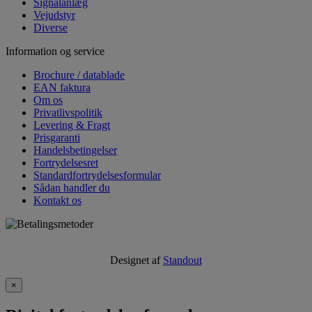
Signalanlæg
Vejudstyr
Diverse
Information og service
Brochure / datablade
EAN faktura
Om os
Privatlivspolitik
Levering & Fragt
Prisgaranti
Handelsbetingelser
Fortrydelsesret
Standardfortrydelsesformular
Sådan handler du
Kontakt os
Designet af
Standout
×