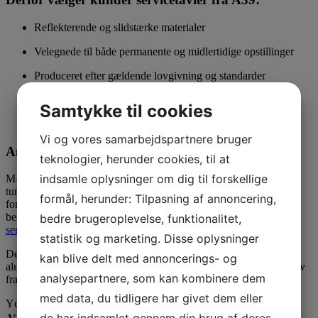
Reflekterende og slidstærke materialer
Velegnede til både permanente og midlertidige opstillinger
Produceret efter gældende lovgivning og standarder
Hurtig levering og mulighed for rådgivning
Samtykke til cookies
Mulighed for specialdesignede servicetavler
Vi og vores samarbejdspartnere bruger
Anvendelse af M-tavler
teknologier, herunder cookies, til at
indsamle oplysninger om dig til forskellige
M-tavler er især relevante ved motorveje, landeveje, rastepladser,
turistområder, bygrænser og naturområder, hvor de hjælper med at
formål, herunder: Tilpasning af annoncering,
formidle vigtig service information til både lokale og
besøgende.
Her kan du se listen med samtlige godkendte
bedre brugeroplevelse, funktionalitet,
servicetavler.
statistik og marketing. Disse oplysninger
Denne M-tavle 50×50 cm. er udført i 2 mm søvandsbestandig
kan blive delt med annoncerings- og
aluminium med CE-mærket reflekstype 3. Opfylder gældende krav
analysepartnere, som kan kombinere dem
fra Vejdirektoratet. Se opsætningsudstyr
her
med data, du tidligere har givet dem eller
Yderligere information