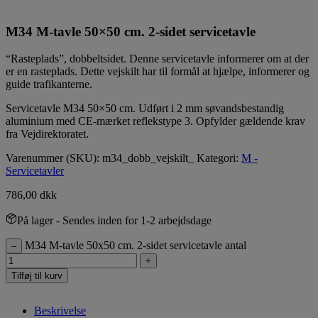
M34 M-tavle 50×50 cm. 2-sidet servicetavle
“Rasteplads”, dobbeltsidet. Denne servicetavle informerer om at der
er en rasteplads. Dette vejskilt har til formål at hjælpe, informerer og
guide trafikanterne.
Servicetavle M34 50×50 cm. Udført i 2 mm søvandsbestandig
aluminium med CE-mærket reflekstype 3. Opfylder gældende krav
fra Vejdirektoratet.
Varenummer (SKU):
m34_dobb_vejskilt_
Kategori:
M -
Servicetavler
786,00
dkk
På lager
- Sendes inden for 1-2 arbejdsdage
M34 M-tavle 50x50 cm. 2-sidet servicetavle antal
–
+
Tilføj til kurv
Beskrivelse