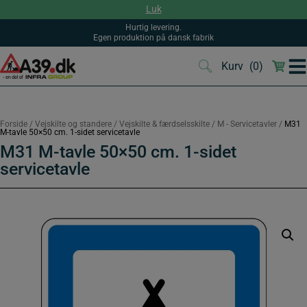
Hop
Luk
til
indholdet
Hurtig levering.
Egen produktion på dansk fabrik
Kurv
(0)
(0)
Forside
/
Vejskilte og standere
/
Vejskilte & færdselsskilte
/
M - Servicetavler
/
M31
M-tavle 50×50 cm. 1-sidet servicetavle
M31 M-tavle 50×50 cm. 1-sidet
servicetavle