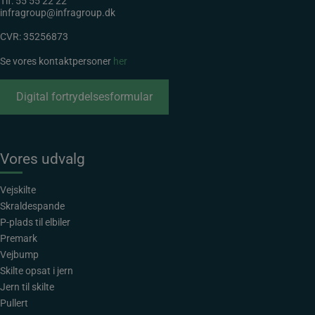
Tlf:
55 55 22 22
infragroup@infragroup.dk
CVR: 35256873
Se vores kontaktpersoner
her
Digital fortrydelsesformular
Vores udvalg
Vejskilte
Skraldespande
P-plads til elbiler
Premark
Vejbump
Skilte opsat i jern
Jern til skilte
Pullert