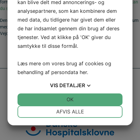
kan blive delt med annoncerings- og
formidle vigtig service information til både lokale og besøgende.
Her kan
du se listen med samtlige godkendte servicetavler.
analysepartnere, som kan kombinere dem
med data, du tidligere har givet dem eller
Denne M-tavle 50×50 cm. er udført i 2 mm søvandsbestandig aluminium
med CE-mærket reflekstype 3. Opfylder gældende krav fra
de har indsamlet gennem din brug af deres
Vejdirektoratet. Se opsætningsudstyr
her
tjenester. Ved at klikke på 'OK' giver du
samtykke til disse formål.
Læs mere om vores brug af cookies og
behandling af persondata
her
.
VIS
DETALJER
JA
NEJ
OK
JA
NEJ
NØDVENDIGE
PRÆFERENCER
AFVIS ALLE
JA
NEJ
JA
NEJ
MARKETING
STATISTIK