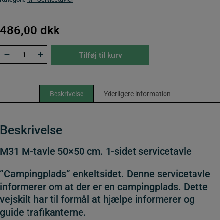
486,00
dkk
M31
–
+
Tilføj til kurv
M-
tavle
50x50
cm.
1-
Beskrivelse
Yderligere information
sidet
servicetavle
antal
Beskrivelse
M31 M-tavle 50×50 cm. 1-sidet servicetavle
“Campingplads” enkeltsidet. Denne servicetavle
informerer om at der er en campingplads. Dette
vejskilt har til formål at hjælpe informerer og
guide trafikanterne.