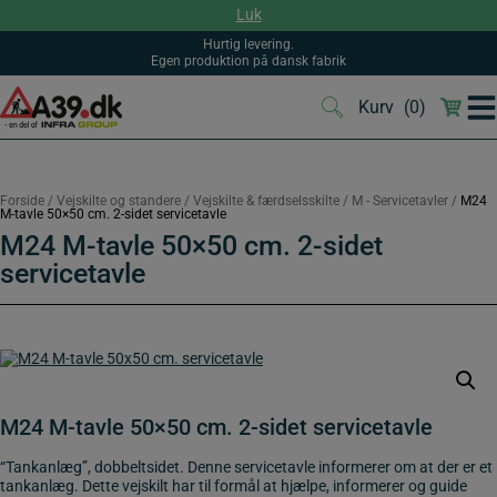
Hop
Luk
til
indholdet
Hurtig levering.
Egen produktion på dansk fabrik
Kurv
(0)
(0)
Forside
/
Vejskilte og standere
/
Vejskilte & færdselsskilte
/
M - Servicetavler
/
M24
M-tavle 50×50 cm. 2-sidet servicetavle
M24 M-tavle 50×50 cm. 2-sidet
servicetavle
M24 M-tavle 50×50 cm. 2-sidet servicetavle
“Tankanlæg”, dobbeltsidet. Denne servicetavle informerer om at der er et
tankanlæg. Dette vejskilt har til formål at hjælpe, informerer og guide