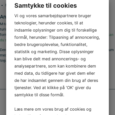
Samtykke til cookies
Mulighed for specialdesignede servicetavler
Vi og vores samarbejdspartnere bruger
Anvendelse af M-tavler
teknologier, herunder cookies, til at
M-tavler er især relevante ved motorveje, landeveje, rastepladser,
turistområder, bygrænser og naturområder, hvor de hjælper med at
indsamle oplysninger om dig til forskellige
formidle vigtig service information til både lokale og besøgende.
Her kan
formål, herunder: Tilpasning af annoncering,
du se listen med samtlige godkendte servicetavler.
bedre brugeroplevelse, funktionalitet,
Denne M-tavle 50×50 cm. er udført i 2 mm søvandsbestandig aluminium
statistik og marketing. Disse oplysninger
med CE-mærket reflekstype 3. Opfylder gældende krav fra
kan blive delt med annoncerings- og
Vejdirektoratet. Se opsætningsudstyr
her
analysepartnere, som kan kombinere dem
med data, du tidligere har givet dem eller
de har indsamlet gennem din brug af deres
tjenester. Ved at klikke på 'OK' giver du
samtykke til disse formål.
Læs mere om vores brug af cookies og