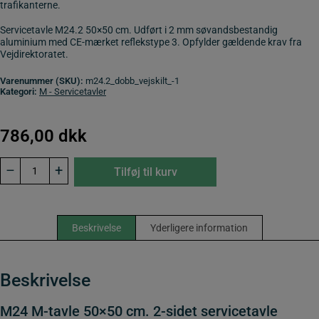
trafikanterne.
Servicetavle M24.2 50×50 cm. Udført i 2 mm søvandsbestandig
aluminium med CE-mærket reflekstype 3. Opfylder gældende krav fra
Vejdirektoratet.
Varenummer (SKU):
m24.2_dobb_vejskilt_-1
Kategori:
M - Servicetavler
786,00
dkk
M24
–
+
Tilføj til kurv
M-
tavle
50x50
cm.
2-
Beskrivelse
Yderligere information
sidet
servicetavle
antal
Beskrivelse
M24 M-tavle 50×50 cm. 2-sidet servicetavle