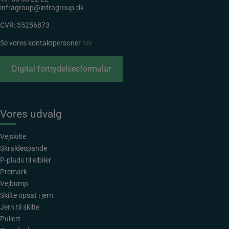
infragroup@infragroup.dk
CVR: 35256873
Se vores kontaktpersoner
her
Digital fortrydelsesformular
Vores udvalg
Vejskilte
Skraldespande
P-plads til elbiler
Premark
Vejbump
Skilte opsat i jern
Jern til skilte
Pullert