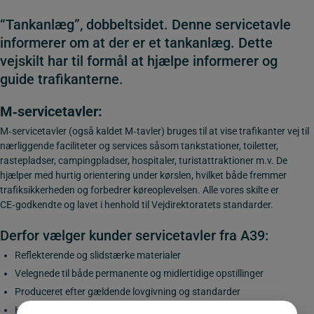
“Tankanlæg”, dobbeltsidet. Denne servicetavle
informerer om at der er et tankanlæg. Dette
vejskilt har til formål at hjælpe informerer og
guide trafikanterne.
M‑servicetavler
:
M‑servicetavler (også kaldet M‑tavler) bruges til at vise trafikanter vej til
nærliggende faciliteter og services såsom tankstationer, toiletter,
rastepladser, campingpladser, hospitaler, turistattraktioner m.v. De
hjælper med hurtig orientering under kørslen, hvilket både fremmer
trafiksikkerheden og forbedrer køreoplevelsen. Alle vores skilte er
CE‑godkendte og lavet i henhold til Vejdirektoratets standarder.
Derfor vælger kunder servicetavler fra A39:
Reflekterende og slidstærke materialer
Velegnede til både permanente og midlertidige opstillinger
Produceret efter gældende lovgivning og standarder
Hurtig levering og mulighed for rådgivning