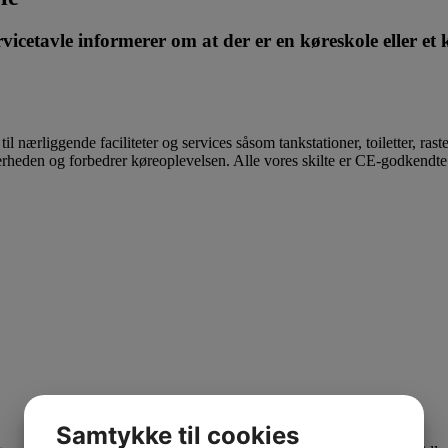
cetavle informerer om at der er en køreskole eller et kø
 til nærliggende faciliteter og services såsom tankstationer, toiletter, ras
rheden og forbedrer køreoplevelsen. Alle vores skilte er CE‑godkendte og
Samtykke til cookies