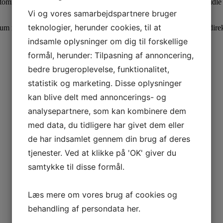
ristområder, bygrænser og naturområder, hvor de hjælper med at formidle
Vi og vores samarbejdspartnere bruger
teknologier, herunder cookies, til at
um med CE-mærket reflekstype 3. Opfylder gældende krav fra Vejdirek
indsamle oplysninger om dig til forskellige
formål, herunder: Tilpasning af annoncering,
bedre brugeroplevelse, funktionalitet,
statistik og marketing. Disse oplysninger
kan blive delt med annoncerings- og
analysepartnere, som kan kombinere dem
med data, du tidligere har givet dem eller
de har indsamlet gennem din brug af deres
tjenester. Ved at klikke på 'OK' giver du
samtykke til disse formål.
Læs mere om vores brug af cookies og
behandling af persondata
her
.