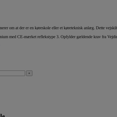
er om at der er en køreskole eller et køreteknisk anlæg. Dette vejskilt 
ium med CE-mærket reflekstype 3. Opfylder gældende krav fra Vejdire
+
le