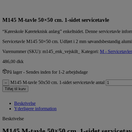
M145 M-tavle 50×50 cm. 1-sidet servicetavle
“Køreskole Køreteknisk anlæg” enkeltsidet. Denne servicetavle informer
Servicetavle M145 50×50 cm. Udført i 2 mm søvandsbestandig alumin
Varenummer (SKU):
m145_enk_vejskilt_
Kategori:
M - Servicetavler
486,00
dkk
På lager
- Sendes inden for 1-2 arbejdsdage
M145 M-tavle 50x50 cm. 1-sidet servicetavle antal
–
Tilføj til kurv
Beskrivelse
Yderligere information
Beskrivelse
M145 M-tavle 50×50 cm. 1-sidet servicetav