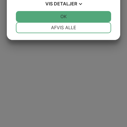
VIS
DETALJER
JA
NEJ
OK
JA
NEJ
NØDVENDIGE
PRÆFERENCER
AFVIS ALLE
JA
NEJ
JA
NEJ
MARKETING
STATISTIK