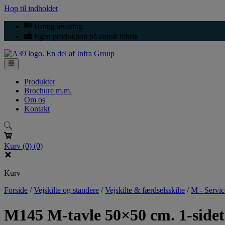
Hop til indholdet
Hurtig levering.
Egen produktion på dansk fabrik
Produkter
Brochure m.m.
Om os
Kontakt
Kurv
(0)
(0)
Kurv
Forside
/
Vejskilte og standere
/
Vejskilte & færdselsskilte
/
M - Servic
M145 M-tavle 50×50 cm. 1-sidet 