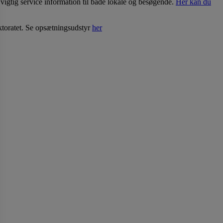
 vigtig service information til både lokale og besøgende.
Her kan du
toratet. Se opsætningsudstyr
her