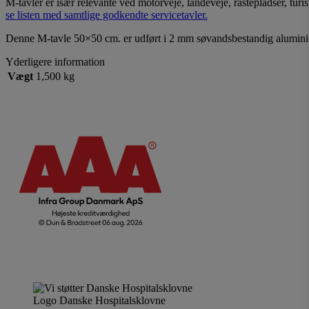
M-tavler er især relevante ved motorveje, landeveje, rastepladser, tu
se listen med samtlige godkendte servicetavler.
Denne M-tavle 50×50 cm. er udført i 2 mm søvandsbestandig alumini
Yderligere information
Vægt
1,500 kg
Logo Danske Hospitalsklovne