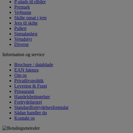
P-plads til elbiler
Premark
Vejbump
Skilte opsat i jern
Jern til skilte
Pullert
Signalanlæg
Vejudstyr
Diverse
Information og service
Brochure / datablade
EAN faktura
Om os
Privatlivspolitik
Levering & Fragt
Prisgaranti
Handelsbetingelser
Fortrydelsesret
Standardfortrydelsesformular
Sådan handler du
Kontakt os