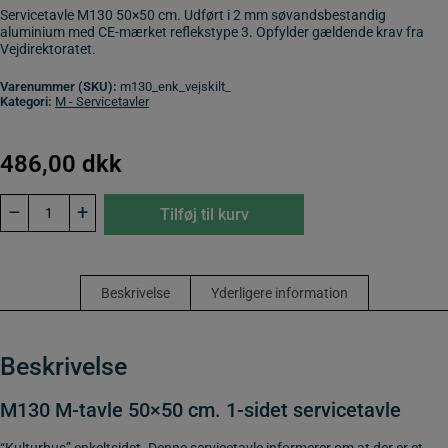
Servicetavle M130 50×50 cm. Udført i 2 mm søvandsbestandig
aluminium med CE-mærket reflekstype 3. Opfylder gældende krav fra
Vejdirektoratet.
Varenummer (SKU):
m130_enk_vejskilt_
Kategori:
M - Servicetavler
486,00
dkk
M130
–
+
Tilføj til kurv
M-
tavle
50x50
cm.
1-
Beskrivelse
Yderligere information
sidet
servicetavle
antal
Beskrivelse
M130 M-tavle 50×50 cm. 1-sidet servicetavle
“Kulturhus” enkeltsidet. Denne servicetavle informerer om at der er et