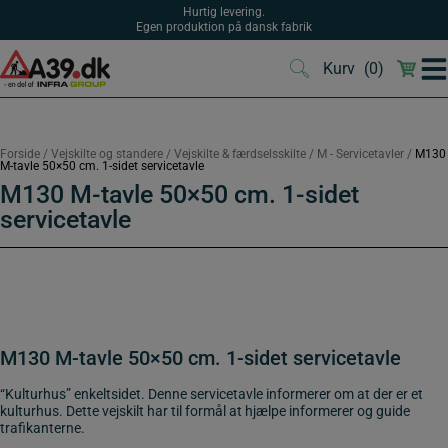
Hop
Hurtig levering.
til
Egen produktion på dansk fabrik
indholdet
Kurv
(0)
(0)
Forside
/
Vejskilte og standere
/
Vejskilte & færdselsskilte
/
M - Servicetavler
/
M130
M-tavle 50×50 cm. 1-sidet servicetavle
M130 M-tavle 50×50 cm. 1-sidet
servicetavle
M130 M-tavle 50×50 cm. 1-sidet servicetavle
“Kulturhus” enkeltsidet. Denne servicetavle informerer om at der er et
kulturhus. Dette vejskilt har til formål at hjælpe informerer og guide
trafikanterne.