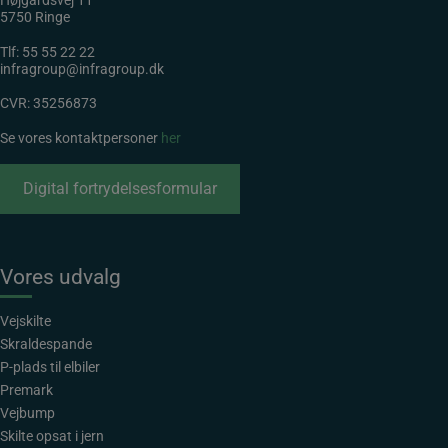
Højgårdsvej 11
5750 Ringe
Tlf:
55 55 22 22
infragroup@infragroup.dk
CVR: 35256873
Se vores kontaktpersoner
her
Digital fortrydelsesformular
Vores udvalg
Vejskilte
Skraldespande
P-plads til elbiler
Premark
Vejbump
Skilte opsat i jern