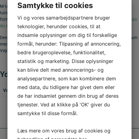
Samtykke til cookies
M-tavler er især relevante ved motorveje, landeveje, rastepladser,
turistområder, bygrænser og naturområder, hvor de hjælper med at
Vi og vores samarbejdspartnere bruger
formidle vigtig service information til både lokale og besøgende.
Her kan
du se listen med samtlige godkendte servicetavler.
teknologier, herunder cookies, til at
indsamle oplysninger om dig til forskellige
Denne M-tavle 50×50 cm. er udført i 2 mm søvandsbestandig aluminium
formål, herunder: Tilpasning af annoncering,
med CE-mærket reflekstype 3. Opfylder gældende krav fra
Vejdirektoratet. Se opsætningsudstyr
her
bedre brugeroplevelse, funktionalitet,
statistik og marketing. Disse oplysninger
kan blive delt med annoncerings- og
Yderligere information
analysepartnere, som kan kombinere dem
med data, du tidligere har givet dem eller
Vægt
1,500 kg
de har indsamlet gennem din brug af deres
tjenester. Ved at klikke på 'OK' giver du
samtykke til disse formål.
Læs mere om vores brug af cookies og