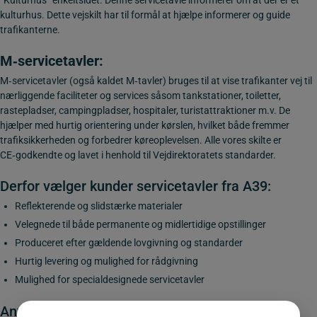
kulturhus. Dette vejskilt har til formål at hjælpe informerer og guide
trafikanterne.
M‑servicetavler
:
M‑servicetavler (også kaldet M‑tavler) bruges til at vise trafikanter vej til
nærliggende faciliteter og services såsom tankstationer, toiletter,
rastepladser, campingpladser, hospitaler, turistattraktioner m.v. De
hjælper med hurtig orientering under kørslen, hvilket både fremmer
trafiksikkerheden og forbedrer køreoplevelsen. Alle vores skilte er
CE‑godkendte og lavet i henhold til Vejdirektoratets standarder.
Derfor vælger kunder servicetavler fra A39:
Reflekterende og slidstærke materialer
Velegnede til både permanente og midlertidige opstillinger
Produceret efter gældende lovgivning og standarder
Hurtig levering og mulighed for rådgivning
Mulighed for specialdesignede servicetavler
Anvendelse af M-tavler