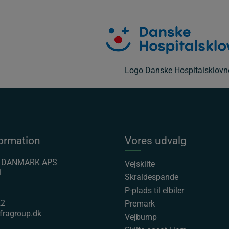
Logo Danske Hospitalsklovn
ormation
Vores udvalg
P DANMARK APS
Vejskilte
1
Skraldespande
P-plads til elbiler
22
Premark
fragroup.dk
Vejbump