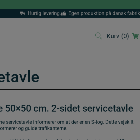
Hurtig levering.
Egen produktion på dansk fabrik
Kurv
(0)
(0)
etavle
 50×50 cm. 2-sidet servicetavle
e servicetavle informerer om at der er en S-tog. Dette vejskilt
formerer og guide trafikanterne.