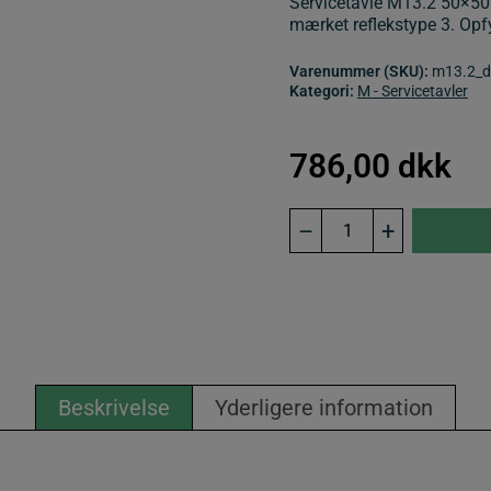
Servicetavle M13.2 50×50
mærket reflekstype 3. Opfy
Varenummer (SKU):
m13.2_do
Kategori:
M - Servicetavler
786,00
dkk
M13.2
–
+
M-
tavle
50x50
cm.
2-
sidet
servicetavle
antal
Beskrivelse
Yderligere information