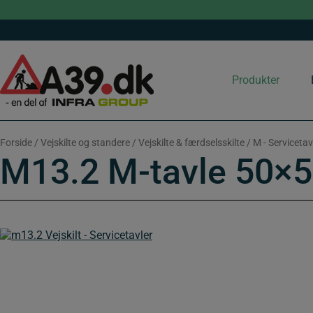
Hop
til
indholdet
Produkter
Forside
/
Vejskilte og standere
/
Vejskilte & færdselsskilte
/
M - Servicetav
M13.2 M-tavle 50×50