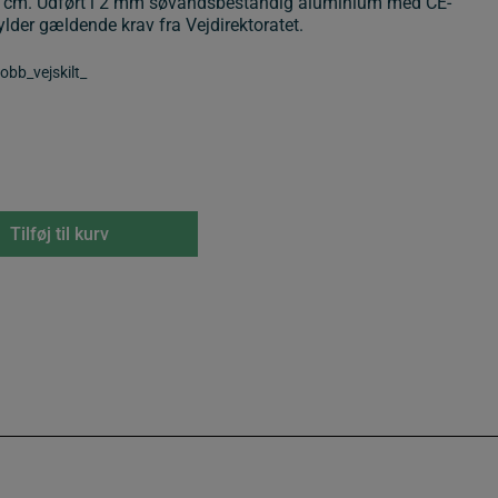
 cm. Udført i 2 mm søvandsbestandig aluminium med CE-
lder gældende krav fra Vejdirektoratet.
bb_vejskilt_
Tilføj til kurv