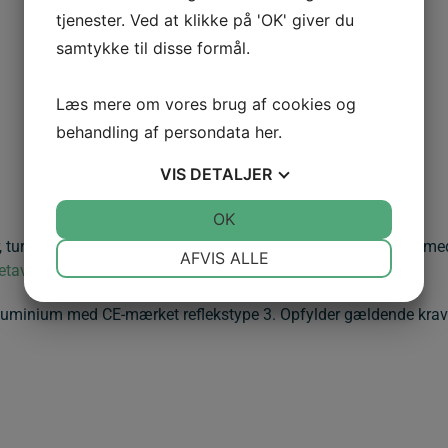
tjenester. Ved at klikke på 'OK' giver du
samtykke til disse formål.
Læs mere om vores brug af cookies og
behandling af persondata
her
.
VIS
DETALJER
JA
NEJ
OK
JA
NEJ
r, turistområder, bygrænser og naturområder, hvor de hjælper med 
NØDVENDIGE
PRÆFERENCER
AFVIS ALLE
tavler.
JA
NEJ
JA
NEJ
uminium med CE-mærket reflekstype 3. Opfylder gældende krav 
MARKETING
STATISTIK