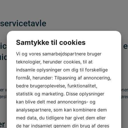
servicetavle
Samtykke til cookies
cetavle informerer om at der er en 
Vi og vores samarbejdspartnere bruger
ide trafikanterne.
teknologier, herunder cookies, til at
indsamle oplysninger om dig til forskellige
formål, herunder: Tilpasning af annoncering,
bedre brugeroplevelse, funktionalitet,
er vej til nærliggende faciliteter og services såsom tankstationer,
statistik og marketing. Disse oplysninger
kørslen, hvilket både fremmer trafiksikkerheden og forbedrer køre
kan blive delt med annoncerings- og
analysepartnere, som kan kombinere dem
med data, du tidligere har givet dem eller
r fra A39:
de har indsamlet gennem din brug af deres