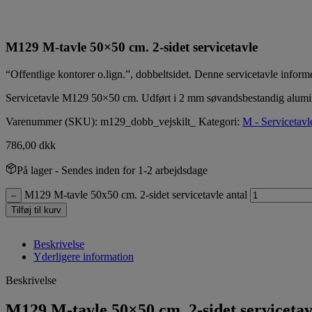
M129 M-tavle 50×50 cm. 2-sidet servicetavle
“Offentlige kontorer o.lign.”, dobbeltsidet. Denne servicetavle informer
Servicetavle M129 50×50 cm. Udført i 2 mm søvandsbestandig alumin
Varenummer (SKU):
m129_dobb_vejskilt_
Kategori:
M - Servicetavl
786,00
dkk
På lager
- Sendes inden for 1-2 arbejdsdage
M129 M-tavle 50x50 cm. 2-sidet servicetavle antal
–
Tilføj til kurv
Beskrivelse
Yderligere information
Beskrivelse
M129 M-tavle 50×50 cm. 2-sidet servicetav