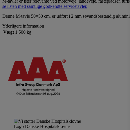
M-tavler er især relevante ved motorveje, landeveje, rastepladser, tu
se listen med samtlige godkendte servicetavler.
Denne M-tavle 50×50 cm. er udført i 2 mm søvandsbestandig alumini
Yderligere information
Vægt
1,500 kg
Logo Danske Hospitalsklovne