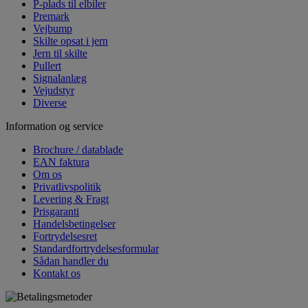
P-plads til elbiler
Premark
Vejbump
Skilte opsat i jern
Jern til skilte
Pullert
Signalanlæg
Vejudstyr
Diverse
Information og service
Brochure / datablade
EAN faktura
Om os
Privatlivspolitik
Levering & Fragt
Prisgaranti
Handelsbetingelser
Fortrydelsesret
Standardfortrydelsesformular
Sådan handler du
Kontakt os