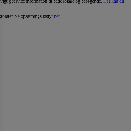
 vigtig service information til både lokale og besøgende.
Her kan du
toratet. Se opsætningsudstyr
her