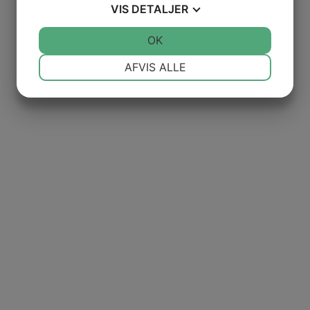
VIS
DETALJER
JA
NEJ
OK
JA
NEJ
NØDVENDIGE
PRÆFERENCER
AFVIS ALLE
JA
NEJ
JA
NEJ
MARKETING
STATISTIK