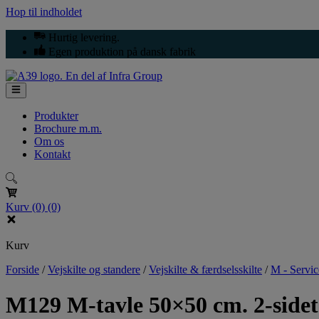
Hop til indholdet
Hurtig levering.
Egen produktion på dansk fabrik
Produkter
Brochure m.m.
Om os
Kontakt
Kurv
(0)
(0)
Kurv
Forside
/
Vejskilte og standere
/
Vejskilte & færdselsskilte
/
M - Servic
M129 M-tavle 50×50 cm. 2-sidet 