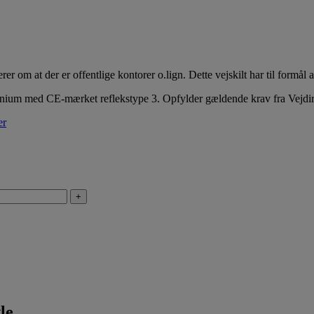
er om at der er offentlige kontorer o.lign. Dette vejskilt har til formål 
ium med CE-mærket reflekstype 3. Opfylder gældende krav fra Vejdire
er
+
le