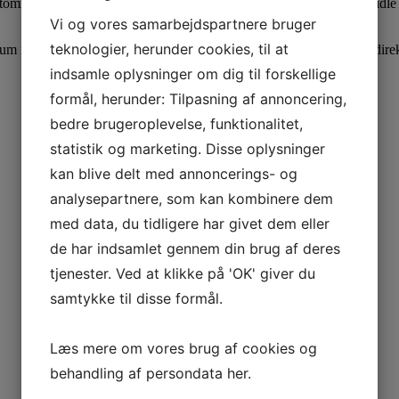
ristområder, bygrænser og naturområder, hvor de hjælper med at formidle
Vi og vores samarbejdspartnere bruger
teknologier, herunder cookies, til at
um med CE-mærket reflekstype 3. Opfylder gældende krav fra Vejdirek
indsamle oplysninger om dig til forskellige
formål, herunder: Tilpasning af annoncering,
bedre brugeroplevelse, funktionalitet,
statistik og marketing. Disse oplysninger
kan blive delt med annoncerings- og
analysepartnere, som kan kombinere dem
med data, du tidligere har givet dem eller
de har indsamlet gennem din brug af deres
tjenester. Ved at klikke på 'OK' giver du
samtykke til disse formål.
Læs mere om vores brug af cookies og
behandling af persondata
her
.