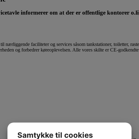
icetavle informerer om at der er offentlige kontorer o.li
 til nærliggende faciliteter og services såsom tankstationer, toiletter, ras
rheden og forbedrer køreoplevelsen. Alle vores skilte er CE‑godkendte og
Samtykke til cookies