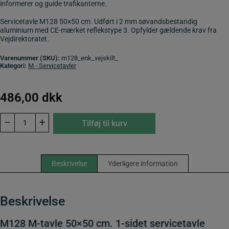
informerer og guide trafikanterne.
Servicetavle M128 50×50 cm. Udført i 2 mm søvandsbestandig
aluminium med CE-mærket reflekstype 3. Opfylder gældende krav fra
Vejdirektoratet.
Varenummer (SKU):
m128_enk_vejskilt_
Kategori:
M - Servicetavler
486,00
dkk
M128
–
+
Tilføj til kurv
M-
tavle
50x50
cm.
1-
Beskrivelse
Yderligere information
sidet
servicetavle
antal
Beskrivelse
M128 M-tavle 50×50 cm. 1-sidet servicetavle