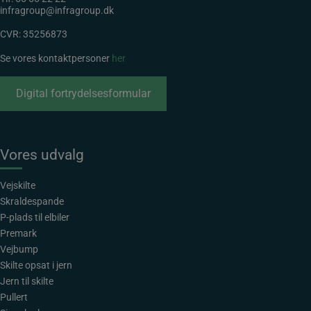
infragroup@infragroup.dk
CVR: 35256873
Se vores kontaktpersoner
her
Digital fortrydelsesformular
Vores udvalg
Vejskilte
Skraldespande
P-plads til elbiler
Premark
Vejbump
Skilte opsat i jern
Jern til skilte
Pullert