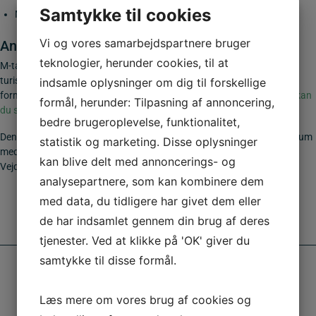
Samtykke til cookies
Mulighed for specialdesignede servicetavler
Vi og vores samarbejdspartnere bruger
Anvendelse af M-tavler
teknologier, herunder cookies, til at
M-tavler er især relevante ved motorveje, landeveje, rastepladser,
turistområder, bygrænser og naturområder, hvor de hjælper med at
indsamle oplysninger om dig til forskellige
formidle vigtig service information til både lokale og besøgende.
Her kan
formål, herunder: Tilpasning af annoncering,
du se listen med samtlige godkendte servicetavler.
bedre brugeroplevelse, funktionalitet,
Denne M-tavle 50×50 cm. er udført i 2 mm søvandsbestandig aluminium
statistik og marketing. Disse oplysninger
med CE-mærket reflekstype 3. Opfylder gældende krav fra
kan blive delt med annoncerings- og
Vejdirektoratet. Se opsætningsudstyr
her
analysepartnere, som kan kombinere dem
med data, du tidligere har givet dem eller
de har indsamlet gennem din brug af deres
tjenester. Ved at klikke på 'OK' giver du
samtykke til disse formål.
Læs mere om vores brug af cookies og