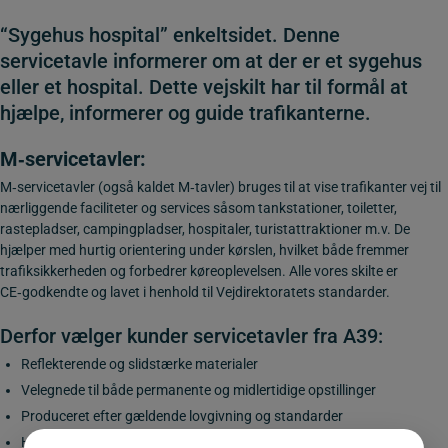
“Sygehus hospital” enkeltsidet. Denne
servicetavle informerer om at der er et sygehus
eller et hospital. Dette vejskilt har til formål at
hjælpe, informerer og guide trafikanterne.
M‑servicetavler
:
M‑servicetavler (også kaldet M‑tavler) bruges til at vise trafikanter vej til
nærliggende faciliteter og services såsom tankstationer, toiletter,
rastepladser, campingpladser, hospitaler, turistattraktioner m.v. De
hjælper med hurtig orientering under kørslen, hvilket både fremmer
trafiksikkerheden og forbedrer køreoplevelsen. Alle vores skilte er
CE‑godkendte og lavet i henhold til Vejdirektoratets standarder.
Derfor vælger kunder servicetavler fra A39:
Reflekterende og slidstærke materialer
Velegnede til både permanente og midlertidige opstillinger
Produceret efter gældende lovgivning og standarder
Hurtig levering og mulighed for rådgivning