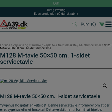
Hop
Luk
til
indholdet
Hurtig levering.
Egen produktion på dansk fabrik
Kurv
(0)
(0)
Forside
/
Vejskilte og standere
/
Vejskilte & færdselsskilte
/
M - Servicetavler
/
M128
M-tavle 50×50 cm. 1-sidet servicetavle
M128 M-tavle 50×50 cm. 1-sidet
servicetavle
M128 M-tavle 50×50 cm. 1-sidet servicetavle
“Sygehus hospital” enkeltsidet. Denne servicetavle informerer om at der
er et sygehus eller et hospital. Dette vejskilt har til formål at hjælpe,