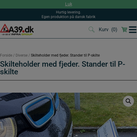
Hop
Luk
til
indholdet
Hurtig levering.
Egen produktion på dansk fabrik
Kurv
(0)
(0)
Forside
/
Diverse
/
Skilteholder med fjeder. Stander til P-skilte
Skilteholder med fjeder. Stander til P-
skilte