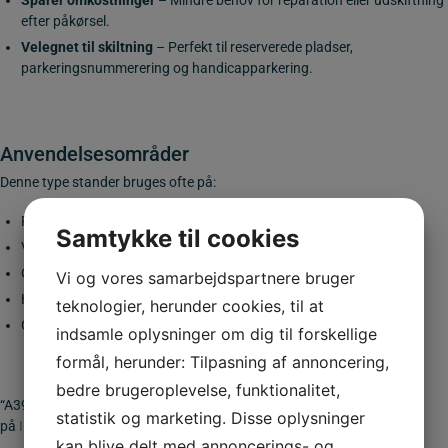
Sparer omkostninger
– Mindre behov for reparation eller udskiftning
efter påkørsel.
Velegnet til skiltning
– Perfekt til reserverede pladser,
parkeringsnummerering og handicapparkering.
Anvendelsesområder
Denne type stander bruges ofte på:
Private parkeringspladser
Samtykke til cookies
Virksomheders parkeringsområder
Offentlige P-pladser med særlig markering
Vi og vores samarbejdspartnere bruger
Handicapparkeringer
teknologier, herunder cookies, til at
Områder hvor biler ofte manøvrerer tæt på skilte
indsamle oplysninger om dig til forskellige
formål, herunder: Tilpasning af annoncering,
bedre brugeroplevelse, funktionalitet,
“A39.dk – en del af
INFRA GROUP
“… Hvis du vil vide hvem vi er så klik
statistik og marketing. Disse oplysninger
på
INFRA GROUP
kan blive delt med annoncerings- og