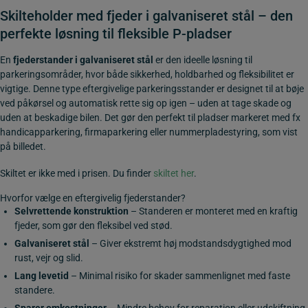
Skilteholder med fjeder i galvaniseret stål – den
perfekte løsning til fleksible P-pladser
En
fjederstander i galvaniseret stål
er den ideelle løsning til
parkeringsområder, hvor både sikkerhed, holdbarhed og fleksibilitet er
vigtige. Denne type eftergivelige parkeringsstander er designet til at bøje
ved påkørsel og automatisk rette sig op igen – uden at tage skade og
uden at beskadige bilen. Det gør den perfekt til pladser markeret med fx
handicapparkering, firmaparkering eller nummerpladestyring, som vist
på billedet.
Skiltet er ikke med i prisen. Du finder
skiltet her
.
Hvorfor vælge en eftergivelig fjederstander?
Selvrettende konstruktion
– Standeren er monteret med en kraftig
fjeder, som gør den fleksibel ved stød.
Galvaniseret stål
– Giver ekstremt høj modstandsdygtighed mod
rust, vejr og slid.
Lang levetid
– Minimal risiko for skader sammenlignet med faste
standere.