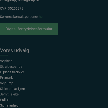
infragroup@infragroup.dk
CVR: 35256873
Se vores kontaktpersoner
her
Digital fortrydelsesformular
Vores udvalg
Vejskilte
Skraldespande
P-plads til elbiler
Premark
Vejbump
Skilte opsat i jern
Jern til skilte
Pullert
Signalanlæg