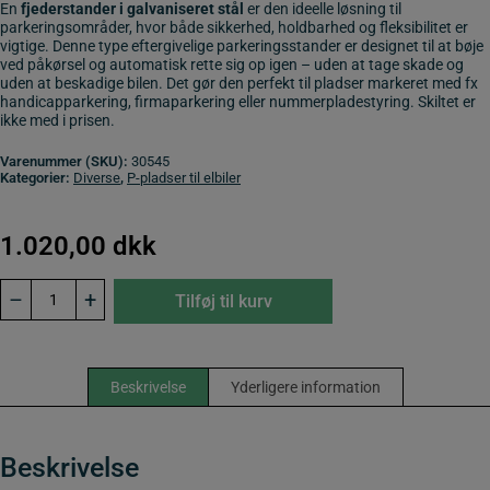
En
fjederstander i galvaniseret stål
er den ideelle løsning til
parkeringsområder, hvor både sikkerhed, holdbarhed og fleksibilitet er
vigtige. Denne type eftergivelige parkeringsstander er designet til at bøje
ved påkørsel og automatisk rette sig op igen – uden at tage skade og
uden at beskadige bilen. Det gør den perfekt til pladser markeret med fx
handicapparkering, firmaparkering eller nummerpladestyring. Skiltet er
ikke med i prisen.
Varenummer (SKU):
30545
Kategorier:
Diverse
,
P-pladser til elbiler
1.020,00
dkk
Skilteholder
–
+
Tilføj til kurv
med
fjeder.
Stander
til
P-
Beskrivelse
Yderligere information
skilte
antal
Beskrivelse