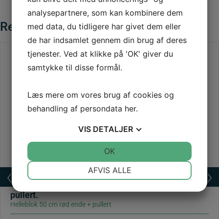
analysepartnere, som kan kombinere dem
Relaterede varer
med data, du tidligere har givet dem eller
de har indsamlet gennem din brug af deres
tjenester. Ved at klikke på 'OK' giver du
samtykke til disse formål.
Læs mere om vores brug af cookies og
behandling af persondata
her
.
VIS
DETALJER
JA
NEJ
OK
JA
NEJ
NØDVENDIGE
PRÆFERENCER
AFVIS ALLE
Trafikchikane – helleblok. Rød 50 cm ende med
JA
NEJ
JA
NEJ
pullert.
MARKETING
STATISTIK
Helleblok 50 cm rød ende + pullert