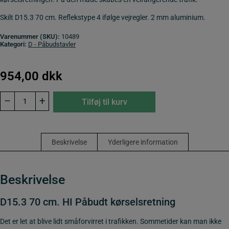
Skilt D15.3 70 cm. Reflekstype 4 ifølge vejregler. 2 mm aluminium.
Varenummer (SKU):
10489
Kategori:
D - Påbudstavler
954,00
dkk
D15.3
–
+
Tilføj til kurv
70
cm.
HI
Påbudt
kørselsretning
Beskrivelse
Yderligere information
antal
Beskrivelse
D15.3 70 cm. HI Påbudt kørselsretning
Det er let at blive lidt småforvirret i trafikken. Sommetider kan man ikke