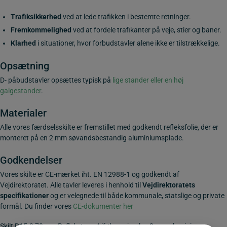
Trafiksikkerhed
ved at lede trafikken i bestemte retninger.
Fremkommelighed
ved at fordele trafikanter på veje, stier og baner.
Klarhed
i situationer, hvor forbudstavler alene ikke er tilstrækkelige.
Opsætning
D- påbudstavler opsættes typisk på
lige stander eller en høj
galgestander
.
Materialer
Alle vores færdselsskilte er fremstillet med godkendt refleksfolie, der er
monteret på en 2 mm søvandsbestandig aluminiumsplade.
Godkendelser
Vores skilte er CE-mærket iht. EN 12988-1 og godkendt af
Vejdirektoratet. Alle tavler leveres i henhold til
Vejdirektoratets
specifikationer
og er velegnede til både kommunale, statslige og private
formål. Du finder vores
CE-dokumenter her
Skilt D15.3 70 cm. Reflekstype 4 ifølge vejregler. 2 mm aluminium.