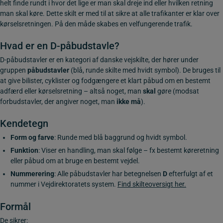
helt finde rundt i hvor det lige er man skal dreje ind eller hvilken retning
man skal køre. Dette skilt er med til at sikre at alle trafikanter er klar over
kørselsretningen. På den måde skabes en velfungerende trafik.
Hvad er en D-påbudstavle?
D-påbudstavler er en kategori af danske vejskilte, der hører under
gruppen
påbudstavler
(blå, runde skilte med hvidt symbol). De bruges til
at give bilister, cyklister og fodgængere et klart påbud om en bestemt
adfærd eller kørselsretning – altså noget, man
skal
gøre (modsat
forbudstavler, der angiver noget, man
ikke må
).
Kendetegn
Form og farve
: Runde med blå baggrund og hvidt symbol.
Funktion
: Viser en handling, man skal følge – fx bestemt køreretning
eller påbud om at bruge en bestemt vejdel.
Nummerering
: Alle påbudstavler har betegnelsen
D
efterfulgt af et
nummer i Vejdirektoratets system.
Find skilteoversigt her.
Formål
De sikrer: