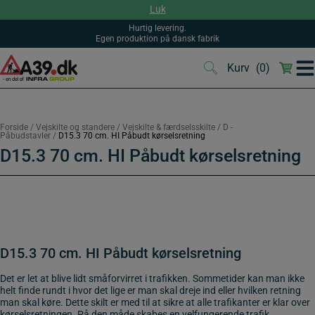
Hop
Luk
til
indholdet
Hurtig levering.
Egen produktion på dansk fabrik
Kurv
(0)
(0)
Forside
/
Vejskilte og standere
/
Vejskilte & færdselsskilte
/
D -
Påbudstavler
/
D15.3 70 cm. HI Påbudt kørselsretning
D15.3 70 cm. HI Påbudt kørselsretning
D15.3 70 cm. HI Påbudt kørselsretning
Det er let at blive lidt småforvirret i trafikken. Sommetider kan man ikke
helt finde rundt i hvor det lige er man skal dreje ind eller hvilken retning
man skal køre. Dette skilt er med til at sikre at alle trafikanter er klar over
kørselsretningen. På den måde skabes en velfungerende trafik.