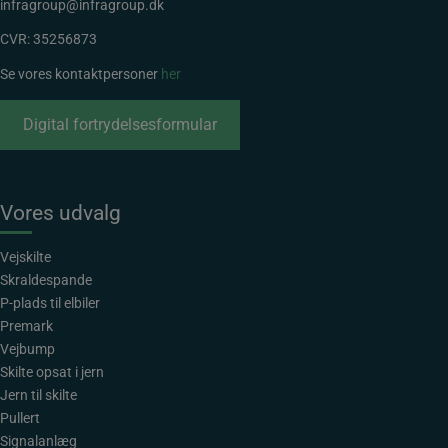
infragroup@infragroup.dk
CVR: 35256873
Se vores kontaktpersoner
her
Digital fortrydelsesformular
Vores udvalg
Vejskilte
Skraldespande
P-plads til elbiler
Premark
Vejbump
Skilte opsat i jern
Jern til skilte
Pullert
Signalanlæg