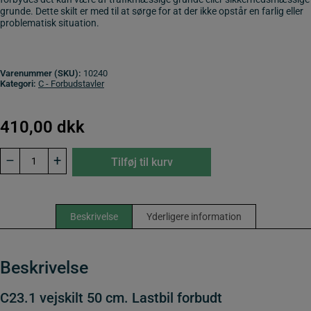
grunde. Dette skilt er med til at sørge for at der ikke opstår en farlig eller
problematisk situation.
Varenummer (SKU):
10240
Kategori:
C - Forbudstavler
410,00
dkk
C23.1
–
+
Tilføj til kurv
vejskilt
50
cm.
Lastbil
forbudt
Beskrivelse
Yderligere information
antal
Beskrivelse
C23.1 vejskilt 50 cm. Lastbil forbudt