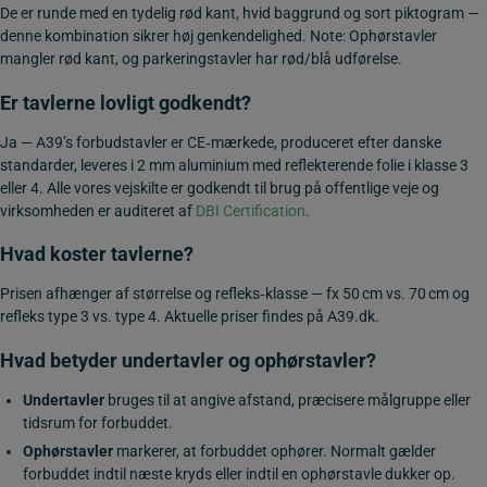
De er runde med en tydelig rød kant, hvid baggrund og sort piktogram —
denne kombination sikrer høj genkendelighed. Note: Ophørstavler
mangler rød kant, og parkeringstavler har rød/blå udførelse.
Er tavlerne lovligt godkendt?
Ja — A39’s forbudstavler er CE‑mærkede, produceret efter danske
standarder, leveres i 2 mm aluminium med reflekterende folie i klasse 3
eller 4. Alle vores vejskilte er godkendt til brug på offentlige veje og
virksomheden er auditeret af
DBI Certification
.
Hvad koster tavlerne?
Prisen afhænger af størrelse og refleks‑klasse — fx 50 cm vs. 70 cm og
refleks type 3 vs. type 4. Aktuelle priser findes på A39.dk.
Hvad betyder undertavler og ophørstavler?
Undertavler
bruges til at angive afstand, præcisere målgruppe eller
tidsrum for forbuddet.
Ophørstavler
markerer, at forbuddet ophører. Normalt gælder
forbuddet indtil næste kryds eller indtil en ophørstavle dukker op.