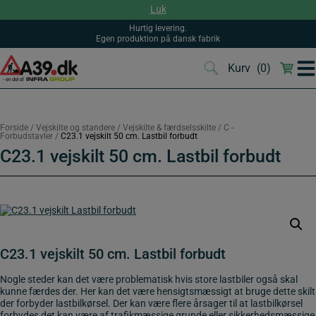
Hop
Luk
til
indholdet
Hurtig levering.
Egen produktion på dansk fabrik
Kurv
(0)
(0)
Forside
/
Vejskilte og standere
/
Vejskilte & færdselsskilte
/
C -
Forbudstavler
/
C23.1 vejskilt 50 cm. Lastbil forbudt
C23.1 vejskilt 50 cm. Lastbil forbudt
C23.1 vejskilt 50 cm. Lastbil forbudt
Nogle steder kan det være problematisk hvis store lastbiler også skal
kunne færdes der. Her kan det være hensigtsmæssigt at bruge dette skilt
der forbyder lastbilkørsel. Der kan være flere årsager til at lastbilkørsel
forbydes det kan være af trafikmæssige grunde eller sikkerhedsmæssige