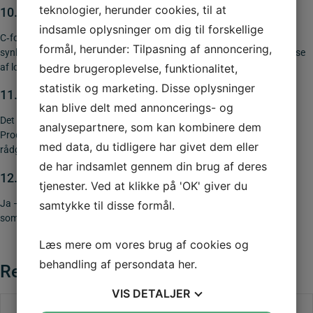
teknologier, herunder cookies, til at
10.
Hvorfor er korrekt skiltning vigtig?
indsamle oplysninger om dig til forskellige
C‑forbudstavler har juridisk retsvirkning. Korrekt brug, placering og
formål, herunder: Tilpasning af annoncering,
synlighed er derfor afgørende for både trafiksikkerhed og håndhævelse
af loven.
bedre brugeroplevelse, funktionalitet,
statistik og marketing. Disse oplysninger
11.
Hvordan vælger jeg den rette C-forbudstavle?
kan blive delt med annoncerings- og
Det afhænger af det konkrete forbud og anvendelsesområde.
analysepartnere, som kan kombinere dem
Produktbeskrivelser guider dig til det rette valg, og A39 tilbyder
med data, du tidligere har givet dem eller
rådgivning ved behov.
de har indsamlet gennem din brug af deres
12.
Er tavlerne reflekterende?
tjenester. Ved at klikke på 'OK' giver du
Ja — A39’s vejskilte leveres med reflekterende folie (minimum type 3),
samtykke til disse formål.
som er påkrævet ved brug på offentlige veje.
Læs mere om vores brug af cookies og
behandling af persondata
her
.
Relaterede varer
VIS
DETALJER