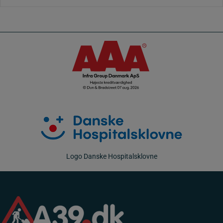
cm
antal
Logo Danske Hospitalsklovne