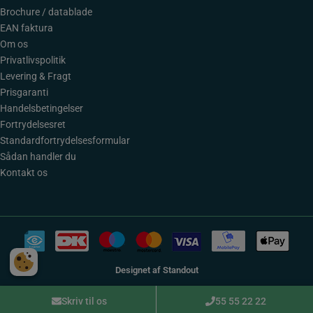
Brochure / datablade
EAN faktura
Om os
Privatlivspolitik
Levering & Fragt
Prisgaranti
Handelsbetingelser
Fortrydelsesret
Standardfortrydelsesformular
Sådan handler du
Kontakt os
Designet af
Standout
Skriv til os
55 55 22 22