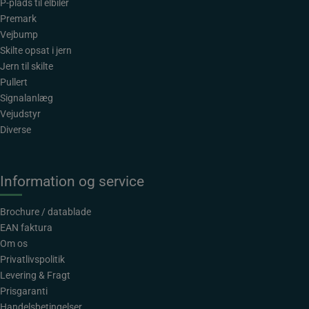
P-plads til elbiler
Premark
Vejbump
Skilte opsat i jern
Jern til skilte
Pullert
Signalanlæg
Vejudstyr
Diverse
Information og service
Brochure / datablade
EAN faktura
Om os
Privatlivspolitik
Levering & Fragt
Prisgaranti
Handelsbetingelser