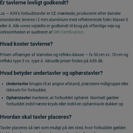
Er tavlerne lovligt godkendt?
Ja — A39’s forbudstavler er CE‑mærkede, produceret efter danske
standarder, leveres i 2 mm aluminium med reflekterende folie i klasse 3
eller 4. Alle vores vejskilte er godkendt til brug på offentlige veje og
virksomheden er auditeret af
DBI Certification
.
Hvad koster tavlerne?
Prisen afhænger af størrelse og refleks‑klasse — fx 50 cm vs. 70 cm og
refleks type 3 vs. type 4. Aktuelle priser findes på A39.dk.
Hvad betyder undertavler og ophørstavler?
Undertavler
bruges til at angive afstand, præcisere målgruppe eller
tidsrum for forbuddet.
Ophørstavler
markerer, at forbuddet ophører. Normalt gælder
forbuddet indtil næste kryds eller indtil en ophørstavle dukker op.
Hvordan skal tavler placeres?
Tavler placeres så tæt som muligt på det sted, hvor forbuddet gælder.