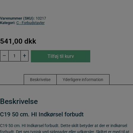
Varenummer (SKU):
10217
Kategori:
C - Forbudstavler
541,00
dkk
C19
–
+
Tilføj til kurv
50
cm.
HI
Indkørsel
forbudt
Beskrivelse
Yderligere information
antal
Beskrivelse
C19 50 cm. HI Indkørsel forbudt
C19 50 cm. HI Indkørsel forbudt. Dette skilt betyder at der er indkørsel
forbudt. Det ses typisk ved sidegader eller udkørsler. Skiltet er med til at