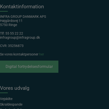
Kontaktinformation
INFRA GROUP DANMARK APS
Højgårdsvej 11
5750 Ringe
Tlf:
55 55 22 22
infragroup@infragroup.dk
CVR: 35256873
Se vores kontaktpersoner
her
Digital fortrydelsesformular
Vores udvalg
Vejskilte
Skraldespande