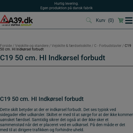
Hop
Hurtig levering.
til
Egen produktion på dansk fabrik
indholdet
Kurv
(0)
(0)
Forside
/
Vejskilte og standere
/
Vejskilte & færdselsskilte
/
C - Forbudstavler
/
C19
50 cm. HI Indkørsel forbudt
C19 50 cm. HI Indkørsel forbudt
C19 50 cm. HI Indkørsel forbudt
Dette skilt betyder at der er indkørsel forbudt. Det ses typisk ved
sidegader eller udkørsler. Skiltet er med til at sørge for at der ikke kommer
uønsket færdsel. Samtidig sikrer det også at der ikke sker et
sammenstød når det er placeret ved en udkørsel. På den måde er det
med til at dirigere trafikken og forhindre uheld.