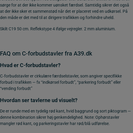
sørge for at der ikke kommer uønsket færdsel. Samtidig sikrer det også
at der ikke sker et sammenstød når det er placeret ved en udkørsel. På
den måde er det med til at dirigere trafikken og forhindre uheld.
Skilt C19 50 cm. Reflekstype 4 ifølge vejregler. 2 mm aluminium.
FAQ om C-forbudstavler fra A39.dk
Hvad er C-forbudstavler?
C‑forbudstavler er cirkulære færdselstavler, som angiver specifikke
forbud i trafikken — fx “indkørsel forbudt”, “parkering forbudt” eller
“vending forbudt”
Hvordan ser tavlerne ud visuelt?
De er runde med en tydelig rød kant, hvid baggrund og sort piktogram —
denne kombination sikrer høj genkendelighed. Note: Ophørstavler
mangler rød kant, og parkeringstavler har rød/blå udførelse.