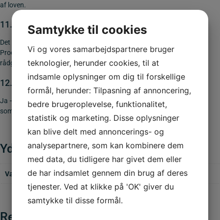
af loven.
11.
Hvordan vælger jeg den rette C-forbudstavle?
Samtykke til cookies
Det afhænger af det konkrete forbud og anvendelsesområde.
Vi og vores samarbejdspartnere bruger
Produktbeskrivelser guider dig til det rette valg, og A39 tilbyder
teknologier, herunder cookies, til at
rådgivning ved behov.
indsamle oplysninger om dig til forskellige
12.
Er tavlerne reflekterende?
formål, herunder: Tilpasning af annoncering,
Ja — A39’s vejskilte leveres med reflekterende folie (minimum type 3),
bedre brugeroplevelse, funktionalitet,
som er påkrævet ved brug på offentlige veje.
statistik og marketing. Disse oplysninger
kan blive delt med annoncerings- og
analysepartnere, som kan kombinere dem
Yderligere information
med data, du tidligere har givet dem eller
de har indsamlet gennem din brug af deres
Vægt
1,300 kg
tjenester. Ved at klikke på 'OK' giver du
samtykke til disse formål.
Relaterede varer