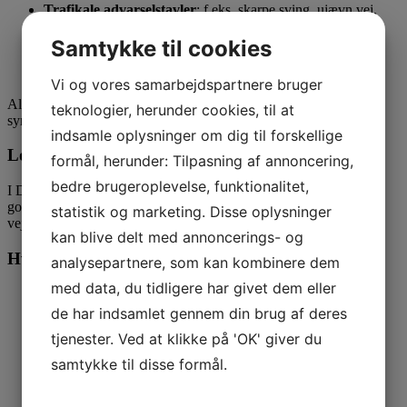
Trafikale advarselstavler
: f.eks. skarpe sving, ujævn vej,
glat føre, børn.
Samtykke til cookies
Midlertidige advarselstavler
: anvendes ved byggepladser,
vejarbejde og midlertidige afspærringer
Vi og vores samarbejdspartnere bruger
Alle vores produkter er minimum
refleksklasse 3
for maksimal
teknologier, herunder cookies, til at
synlighed, også i mørke og ved dårlige vejrforhold.
indsamle oplysninger om dig til forskellige
Lovgivning og krav
formål, herunder: Tilpasning af annoncering,
bedre brugeroplevelse, funktionalitet,
I Danmark skal advarselstavler, der bruges i trafikken, være
godkendt af
Vejdirektoratet,
følge bekendtgørelsen om
statistik og marketing. Disse oplysninger
vejafmærkning og CE-mærkes.
kan blive delt med annoncerings- og
Hvorfor vælge A39.dk?
analysepartnere, som kan kombinere dem
med data, du tidligere har givet dem eller
Bredt sortiment af
godkendte advarselstavler
de har indsamlet gennem din brug af deres
Hurtig levering og rådgivning
tjenester. Ved at klikke på 'OK' giver du
Alle skilte er CE-mærket
samtykke til disse formål.
Mulighed for
skræddersyede løsninger