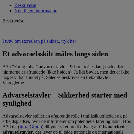
Beskrivelse
Yderligere information
Beskrivelse
I tvivl om størrelsen på skiltet.. tryk her
Et advarselsskilt måles langs siden
A35 “Farlig rabat” advarselstavle – 90 cm, måles langs siden før
hjørnerne er afrundede (ikke højden). Ja lidt bøvlet, men det er ikke
noget vi har fundet på. Således beskrives en trekanttavle i
Vejreglerne.
Advarselstavler – Sikkerhed starter med
synlighed
Advarselstavler spiller en afgørende rolle i trafiksikkerheden og på
arbejdspladser, hvor de informerer om potentielle farer og risici. Hos
A39.dk (
Infra Group
) tilbyder vi et bredt udvalg af
CE-mærkede
advarselstavler
, der lever op til både nationale og internationale