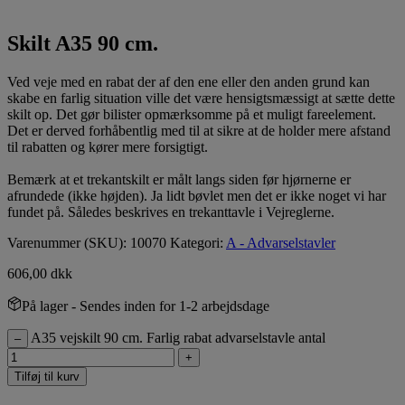
Skilt A35 90 cm.
Ved veje med en rabat der af den ene eller den anden grund kan
skabe en farlig situation ville det være hensigtsmæssigt at sætte dette
skilt op. Det gør bilister opmærksomme på et muligt fareelement.
Det er derved forhåbentlig med til at sikre at de holder mere afstand
til rabatten og kører mere forsigtigt.
Bemærk at et trekantskilt er målt langs siden før hjørnerne er
afrundede (ikke højden). Ja lidt bøvlet men det er ikke noget vi har
fundet på. Således beskrives en trekanttavle i Vejreglerne.
Varenummer (SKU):
10070
Kategori:
A - Advarselstavler
606,00
dkk
På lager
- Sendes inden for 1-2 arbejdsdage
A35 vejskilt 90 cm. Farlig rabat advarselstavle antal
–
+
Tilføj til kurv