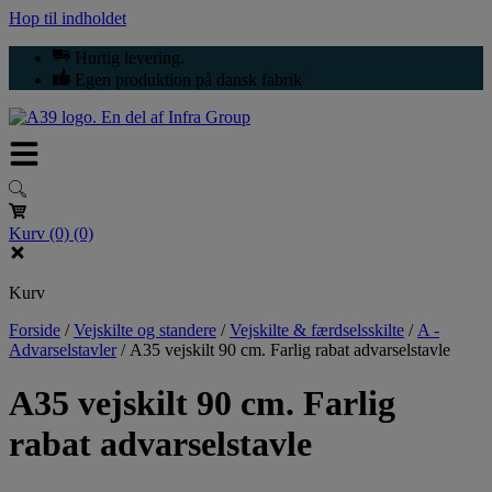
Hop til indholdet
Hurtig levering.
Egen produktion på dansk fabrik
Kurv
(0)
(0)
Kurv
Forside
/
Vejskilte og standere
/
Vejskilte & færdselsskilte
/
A -
Advarselstavler
/
A35 vejskilt 90 cm. Farlig rabat advarselstavle
A35 vejskilt 90 cm. Farlig
rabat advarselstavle