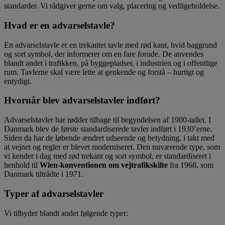
standarder. Vi rådgiver gerne om valg, placering og vedligeholdelse.
Hvad er en advarselstavle?
En advarselstavle er en trekantet tavle med rød kant, hvid baggrund
og sort symbol, der informerer om en fare forude. De anvendes
blandt andet i trafikken, på byggepladser, i industrien og i offentlige
rum. Tavlerne skal være lette at genkende og forstå – hurtigt og
entydigt.
Hvornår blev advarselstavler indført?
Advarselstavler har rødder tilbage til begyndelsen af 1900-tallet. I
Danmark blev de første standardiserede tavler indført i 1930’erne.
Siden da har de løbende ændret udseende og betydning, i takt med
at vejnet og regler er blevet moderniseret. Den nuværende type, som
vi kender i dag med rød trekant og sort symbol, er standardiseret i
henhold til
Wien-konventionen om vejtrafikskilte
fra 1968, som
Danmark tiltrådte i 1971.
Typer af advarselstavler
Vi tilbyder blandt andet følgende typer: