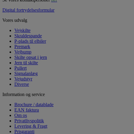
Digital fortrydelsesformular
Vores udvalg
Vejskilte
Skraldespande
P-plads til elbiler
Premark
Vejbump
Skilte opsat i jern
Jern til skilte
Pullert
Signalanlæg
Vejudstyr
Diverse
Information og service
Brochure / datablade
EAN faktura
Om os
Privatlivspolitik
Levering & Fragt
Prisgaranti