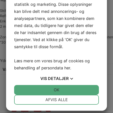
statistik og marketing. Disse oplysninger
Skilt E68.4, 60×50 cm.
kan blive delt med annoncerings- og
Refleks type 3.
analysepartnere, som kan kombinere dem
Enkeltsidet.
med data, du tidligere har givet dem eller
2 mm aluminium
de har indsamlet gennem din brug af deres
Zoneskilt og galgestander 60×50. Skiltet er enkeltsidet med teksten
tjenester. Ved at klikke på 'OK' giver du
“30”
samtykke til disse formål.
Yderligere information
Læs mere om vores brug af cookies og
behandling af persondata
her
.
Vægt
20,000 kg
VIS
DETALJER
JA
NEJ
OK
JA
NEJ
NØDVENDIGE
PRÆFERENCER
AFVIS ALLE
JA
NEJ
JA
NEJ