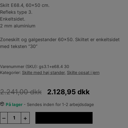
Skilt E68.4, 60×50 cm.
Refleks type 3.
Enkeltsidet.
2 mm aluminium
Zoneskilt og galgestander 60×50. Skiltet er enkeltsidet
med teksten “30”
Varenummer (SKU):
gs3.1+e68.4 30
Kategorier:
Skilte med høj stander
,
Skilte opsat i jern
2.241,00
dkk
2.128,95
dkk
På lager
- Sendes inden for 1-2 arbejdsdage
Zoneskilt
–
+
Tilføj til kurv
med