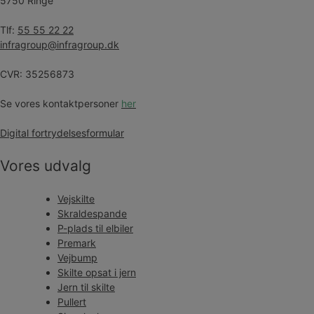
5750 Ringe
Tlf:
55 55 22 22
infragroup@infragroup.dk
CVR: 35256873
Se vores kontaktpersoner
her
Digital fortrydelsesformular
Vores udvalg
Vejskilte
Skraldespande
P-plads til elbiler
Premark
Vejbump
Skilte opsat i jern
Jern til skilte
Pullert