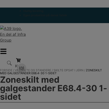
Hop
Luk
til
Hurtig levering.
indholdet
Egen produktion på dansk fabrik
Kurv
(0)
FORSIDE
/
VEJSKILTE OG STANDERE
/
SKILTE OPSAT I JERN
/
ZONESKILT
(0)
MED GALGESTANDER E68.4-30 1-SIDET
Zoneskilt med
galgestander E68.4-30 1-
sidet