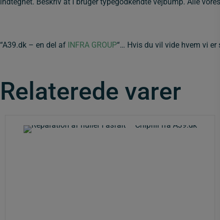
indtegnet. Beskriv at I bruger typegodkendte vejbump. Alle vo
“A39.dk – en del af
INFRA GROUP
“… Hvis du vil vide hvem vi er 
Relaterede varer