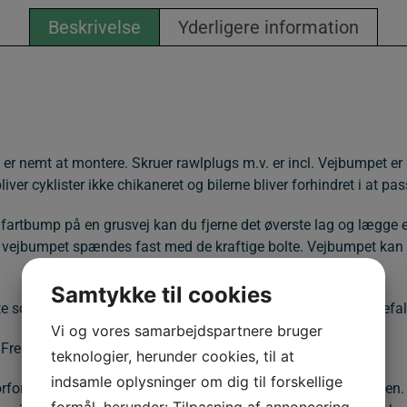
Beskrivelse
Yderligere information
g er nemt at montere. Skruer rawlplugs m.v. er incl. Vejbumpet 
bliver cyklister ikke chikaneret og bilerne bliver forhindret i at 
ette fartbump på en grusvej kan du fjerne det øverste lag og læg
r vejbumpet spændes fast med de kraftige bolte. Vejbumpet kan gen
Samtykke til cookies
te som typegodkendt af Vejdirektoratet til 25-40 km/t. Vi anbefa
Vi og vores samarbejdspartnere bruger
remstillet i EU.
teknologier, herunder cookies, til at
indsamle oplysninger om dig til forskellige
for I ønsker at etablere et vejbump og at I er enige i foreninge