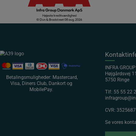
Kontaktinf
INFRA GROU
Højgårdsvej 1
Betalingsmuligheder: Mastercard,
5750 Ringe
Visa, Diners Club, Dankort og
MobilePay.
Tlf:
55 55 22 
infragroup@in
CVR: 3525687
Se vores kont