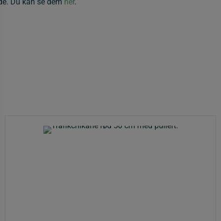
ede. Du kan se dem
her
.