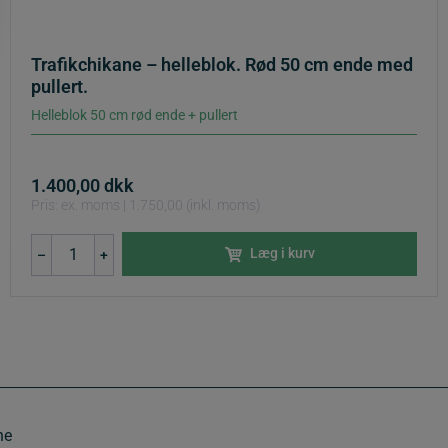
Trafikchikane – helleblok. Rød 50 cm ende med
pullert.
Helleblok 50 cm rød ende + pullert
1.400,00
dkk
Pris: ex. moms | 1.750,00 (inkl. moms)
Trafikchikane
Læg i kurv
–
+
-
helleblok.
Rød
50
cm
ende
med
pullert.
antal