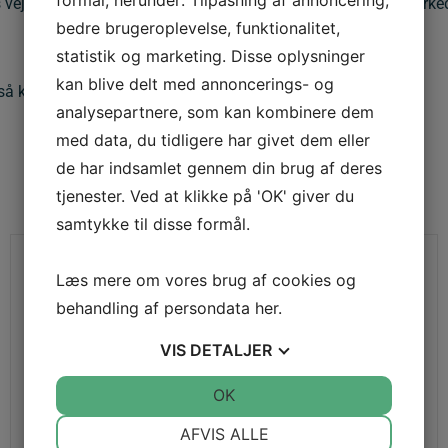
formål, herunder: Tilpasning af annoncering,
res vejskilte, der bør benyttes sammen med vejbump, er CE-mærk
bedre brugeroplevelse, funktionalitet,
statistik og marketing. Disse oplysninger
kan blive delt med annoncerings- og
så klik på
INFRA GROUP
analysepartnere, som kan kombinere dem
med data, du tidligere har givet dem eller
de har indsamlet gennem din brug af deres
tjenester. Ved at klikke på 'OK' giver du
samtykke til disse formål.
Læs mere om vores brug af cookies og
behandling af persondata
her
.
VIS
DETALJER
JA
NEJ
OK
JA
NEJ
NØDVENDIGE
PRÆFERENCER
AFVIS ALLE