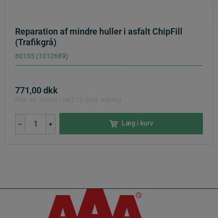
Reparation af mindre huller i asfalt ChipFill
(Trafikgrå)
60135 (1012689)
771,00
dkk
Pris: ex. moms | 963,75 (inkl. moms)
Reparation
Læg i kurv
–
+
af
mindre
huller
i
asfalt
ChipFill
(Trafikgrå)
antal