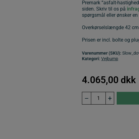
Premark “asfalt-hastigheds
siden. Skriv til os på
infr
spørgsmål eller ønsker e
Overkørselslængde 42 cm 
Prisen er incl. bolte og pl
Varenummer (SKU):
Slow_do
Kategori:
Vejbump
4.065,00
dkk
Vejbump
–
+
SLOW
DOWN
typegodkendt
3,9
meter.
antal