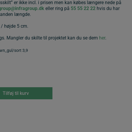
skilt” er ikke incl. i prisen men kan købes længere nede på
agroup@infragroup.dk
eller ring på
55 55 22 22
hvis du har
n anden længde.
/ højde 5 cm.
ugs. Mangler du skilte til projektet kan du se dem
her
.
wn_gul/sort 3,9
Tilføj til kurv