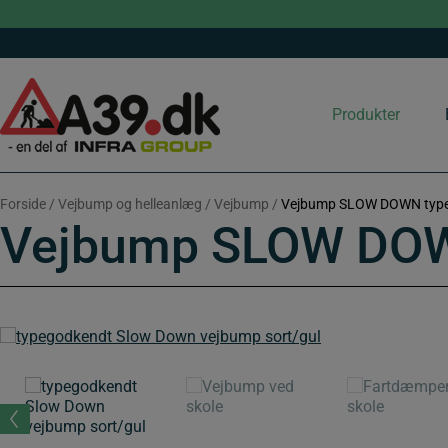
Hop
til
indholdet
Produkter
Forside
/
Vejbump og helleanlæg
/
Vejbump
/
Vejbump SLOW DOWN typeg
Vejbump SLOW DOWN