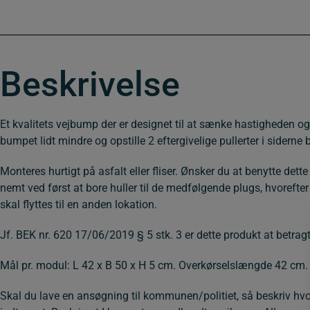
Beskrivelse
Et kvalitets vejbump der er designet til at sænke hastigheden o
bumpet lidt mindre og opstille 2 eftergivelige pullerter i siderne 
Monteres hurtigt på asfalt eller fliser. Ønsker du at benytte d
nemt ved først at bore huller til de medfølgende plugs, hvorefte
skal flyttes til en anden lokation.
Jf. BEK nr. 620 17/06/2019 § 5 stk. 3 er dette produkt at betrag
Mål pr. modul: L 42 x B 50 x H 5 cm. Overkørselslængde 42 cm. F
Skal du lave en ansøgning til kommunen/politiet, så beskriv hvor