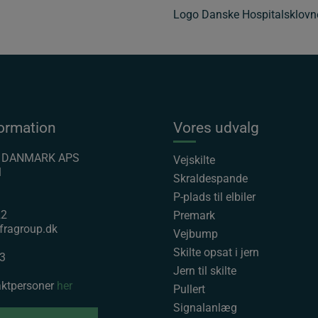
Logo Danske Hospitalsklovn
ormation
Vores udvalg
P DANMARK APS
Vejskilte
1
Skraldespande
P-plads til elbiler
22
Premark
fragroup.dk
Vejbump
Skilte opsat i jern
3
Jern til skilte
aktpersoner
her
Pullert
Signalanlæg