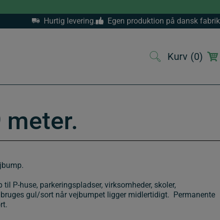
Hurtig levering.
Egen produktion på dansk fabrik
Kurv
(0)
(0)
 meter.
ejbump.
 til P-huse, parkeringspladser, virksomheder, skoler,
 bruges gul/sort når vejbumpet ligger midlertidigt. Permanente
rt.