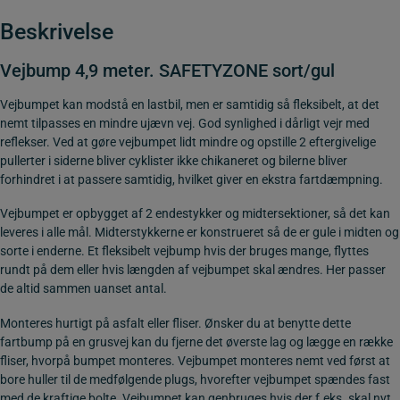
Beskrivelse
Vejbump 4,9 meter. SAFETYZONE sort/gul
Vejbumpet kan modstå en lastbil, men er samtidig så fleksibelt, at det
nemt tilpasses en mindre ujævn vej. God synlighed i dårligt vejr med
reflekser. Ved at gøre vejbumpet lidt mindre og opstille 2 eftergivelige
pullerter i siderne bliver cyklister ikke chikaneret og bilerne bliver
forhindret i at passere samtidig, hvilket giver en ekstra fartdæmpning.
Vejbumpet er opbygget af 2 endestykker og midtersektioner, så det kan
leveres i alle mål. Midterstykkerne er konstrueret så de er gule i midten og
sorte i enderne. Et fleksibelt vejbump hvis der bruges mange, flyttes
rundt på dem eller hvis længden af vejbumpet skal ændres. Her passer
de altid sammen uanset antal.
Monteres hurtigt på asfalt eller fliser. Ønsker du at benytte dette
fartbump på en grusvej kan du fjerne det øverste lag og lægge en række
fliser, hvorpå bumpet monteres. Vejbumpet monteres nemt ved først at
bore huller til de medfølgende plugs, hvorefter vejbumpet spændes fast
med de kraftige bolte. Vejbumpet kan genbruges hvis der f.eks. skal nyt