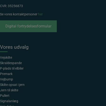
CVR: 35256873
Se vores kontaktpersoner
her
Digital fortrydelsesformular
Vores udvalg
Vejskilte
Skraldespande
P-plads til elbiler
Premark
Vejbump
Skilte opsat i jern
Jern til skilte
Pullert
Signalanlæg