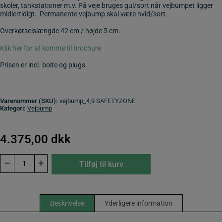
skoler, tankstationer m.v. På veje bruges gul/sort når vejbumpet ligger
midlertidigt. Permanente vejbump skal være hvid/sort.
Overkørselslængde 42 cm / højde 5 cm.
Klik her for at komme til brochure
Prisen er incl. bolte og plugs.
Varenummer (SKU):
vejbump_4,9 SAFETYZONE
Kategori:
Vejbump
4.375,00
dkk
Vejbump
–
+
Tilføj til kurv
4,9
meter.
SAFETYZONE
sort/gul
antal
Beskrivelse
Yderligere information