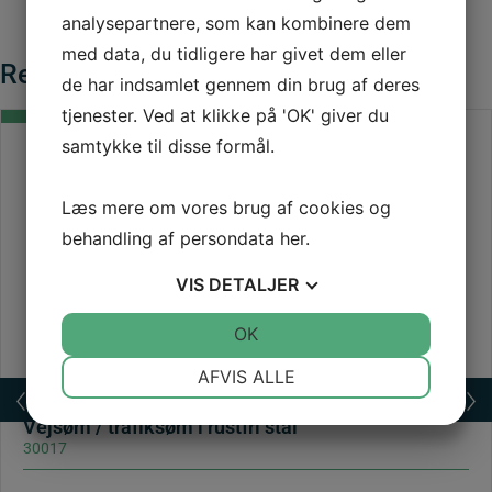
analysepartnere, som kan kombinere dem
med data, du tidligere har givet dem eller
Relaterede varer
de har indsamlet gennem din brug af deres
tjenester. Ved at klikke på 'OK' giver du
samtykke til disse formål.
Læs mere om vores brug af cookies og
behandling af persondata
her
.
VIS
DETALJER
JA
NEJ
OK
JA
NEJ
NØDVENDIGE
PRÆFERENCER
AFVIS ALLE
JA
NEJ
JA
NEJ
Vejsøm / trafiksøm i rustfri stål
MARKETING
STATISTIK
30017