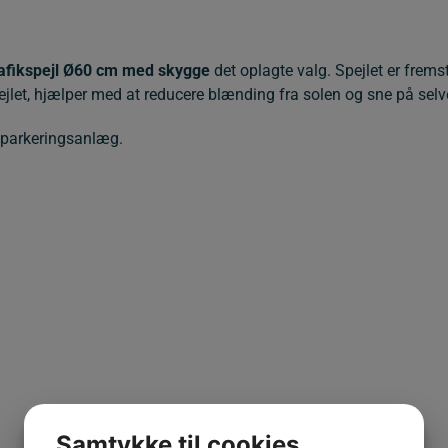
rafikspejl Ø60 cm med skygge
det oplagte valg. Spejlet er fremst
jlet, hjælper med at reducere blænding fra solen og sne på selve
er parkeringsanlæg.
Samtykke til cookies