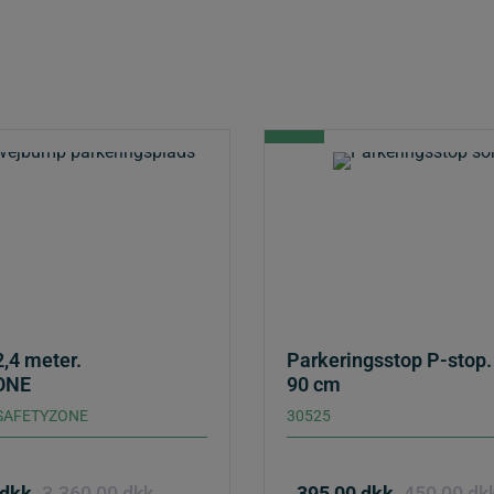
,4 meter.
Parkeringsstop P-stop.
ONE
90 cm
 SAFETYZONE
30525
dkk
3.360,00
dkk
395,00
dkk
450,00
dk