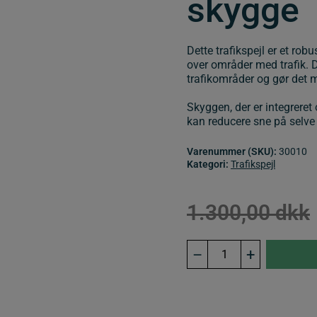
skygge
Dette trafikspejl er et rob
over områder med trafik. 
trafikområder og gør det m
Skyggen, der er integreret
kan reducere sne på selve 
Varenummer (SKU):
30010
Kategori:
Trafikspejl
1.300,00
dkk
Trafikspejl
–
+
Ø60
cm
med
skygge.
antal