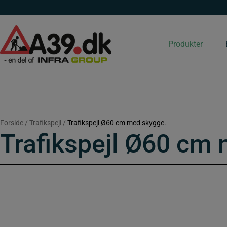
Hop
til
indholdet
Produkter
Forside
/
Trafikspejl
/
Trafikspejl Ø60 cm med skygge.
Trafikspejl Ø60 cm