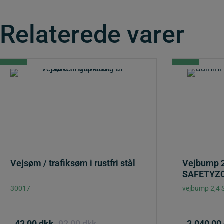
Relaterede varer
Vejsøm / trafiksøm i rustfri stål
Vejbump 2
SAFETYZ
30017
vejbump 2,4
42,00
dkk
92,00
dkk
2.040,00