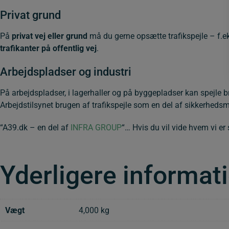
Privat grund
På
privat vej eller grund
må du gerne opsætte trafikspejle – f.eks
trafikanter på offentlig vej
.
Arbejdspladser og industri
På arbejdspladser, i lagerhaller og på byggepladser kan spejle b
Arbejdstilsynet brugen af trafikspejle som en del af sikkerheds
“A39.dk – en del af
INFRA GROUP
“… Hvis du vil vide hvem vi er 
Yderligere informat
Vægt
4,000 kg