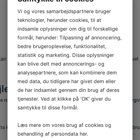
Vi og vores samarbejdspartnere bruger
teknologier, herunder cookies, til at
indsamle oplysninger om dig til forskellige
formål, herunder: Tilpasning af annoncering,
bedre brugeroplevelse, funktionalitet,
statistik og marketing. Disse oplysninger
 kan monteres i både
lodret og vandret retning
. Beslaget er lavet
kan blive delt med annoncerings- og
analysepartnere, som kan kombinere dem
med data, du tidligere har givet dem eller
jle
de har indsamlet gennem din brug af deres
tjenester. Ved at klikke på 'OK' giver du
e regler – både for din egen sikkerhed og for at overholde lovgivn
samtykke til disse formål.
Læs mere om vores brug af cookies og
e fra kommunen eller den lokale vejmyndighed. Spejle må kun brug
behandling af persondata
her
.