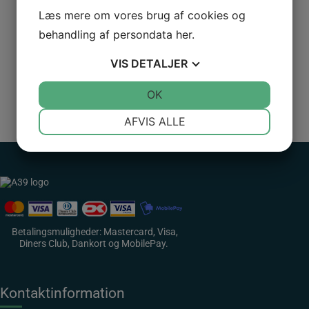
(Trafikgrå)
Læs mere om vores brug af cookies og
antal
behandling af persondata
her
.
VIS
DETALJER
JA
NEJ
OK
JA
NEJ
NØDVENDIGE
PRÆFERENCER
AFVIS ALLE
Logo Danske Hospitalsklovne
JA
NEJ
JA
NEJ
MARKETING
STATISTIK
Betalingsmuligheder: Mastercard, Visa,
Diners Club, Dankort og MobilePay.
Kontaktinformation