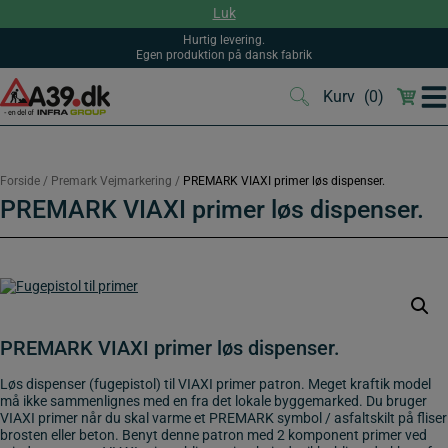
Hop
Luk
til
indholdet
Hurtig levering.
Egen produktion på dansk fabrik
Kurv
(0)
(0)
Forside
/
Premark Vejmarkering
/
PREMARK VIAXI primer løs dispenser.
PREMARK VIAXI primer løs dispenser.
PREMARK VIAXI primer løs dispenser.
Løs dispenser (fugepistol) til VIAXI primer patron. Meget kraftik model
må ikke sammenlignes med en fra det lokale byggemarked. Du bruger
VIAXI primer når du skal varme et PREMARK symbol / asfaltskilt på fliser
brosten eller beton. Benyt denne patron med 2 komponent primer ved