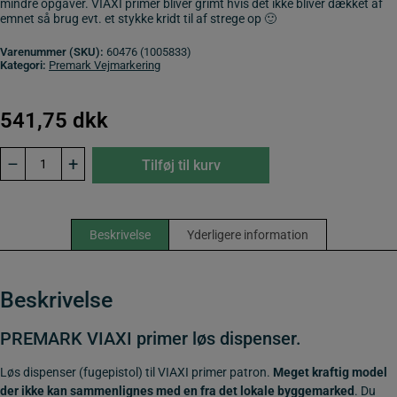
mindre opgaver. VIAXI primer bliver grimt hvis det ikke bliver dækket af
emnet så brug evt. et stykke kridt til af strege op 🙂
Varenummer (SKU):
60476 (1005833)
Kategori:
Premark Vejmarkering
541,75
dkk
PREMARK
–
+
Tilføj til kurv
VIAXI
primer
løs
dispenser.
antal
Beskrivelse
Yderligere information
Beskrivelse
PREMARK VIAXI primer løs dispenser.
Løs dispenser (fugepistol) til VIAXI primer patron.
Meget kraftig model
der ikke kan sammenlignes med en fra det lokale byggemarked
. Du