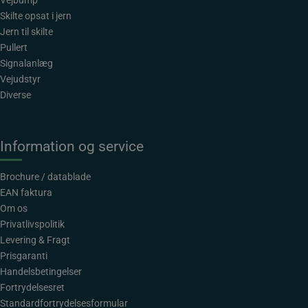
Vejbump
Skilte opsat i jern
Jern til skilte
Pullert
Signalanlæg
Vejudstyr
Diverse
Information og service
Brochure / datablade
EAN faktura
Om os
Privatlivspolitik
Levering & Fragt
Prisgaranti
Handelsbetingelser
Fortrydelsesret
Standardfortrydelsesformular