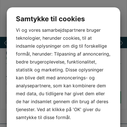
Samtykke til cookies
Vi og vores samarbejdspartnere bruger
teknologier, herunder cookies, til at
indsamle oplysninger om dig til forskellige
Reparation af mindre huller i asfalt ChipFill
(Trafikgrå)
formål, herunder: Tilpasning af annoncering,
60135 (1012689)
bedre brugeroplevelse, funktionalitet,
statistik og marketing. Disse oplysninger
kan blive delt med annoncerings- og
771,00
dkk
Pris: ex. moms | 963,75 (inkl. moms)
analysepartnere, som kan kombinere dem
med data, du tidligere har givet dem eller
Reparation
Læg i kurv
–
+
af
de har indsamlet gennem din brug af deres
mindre
huller
tjenester. Ved at klikke på 'OK' giver du
i
samtykke til disse formål.
asfalt
ChipFill