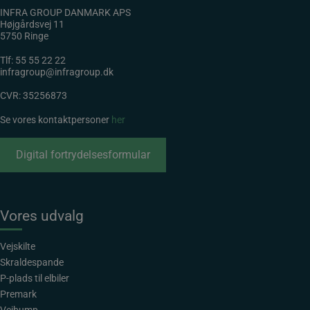
INFRA GROUP DANMARK APS
Højgårdsvej 11
5750 Ringe
Tlf:
55 55 22 22
infragroup@infragroup.dk
CVR: 35256873
Se vores kontaktpersoner
her
Digital fortrydelsesformular
Vores udvalg
Vejskilte
Skraldespande
P-plads til elbiler
Premark