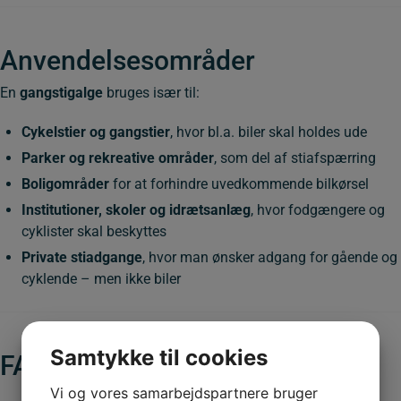
Anvendelsesområder
En
gangstigalge
bruges især til:
Cykelstier og gangstier
, hvor bl.a. biler skal holdes ude
Parker og rekreative områder
, som del af stiafspærring
Boligområder
for at forhindre uvedkommende bilkørsel
Institutioner, skoler og idrætsanlæg
, hvor fodgængere og
cyklister skal beskyttes
Private stiadgange
, hvor man ønsker adgang for gående og
cyklende – men ikke biler
Samtykke til cookies
FAQ
Vi og vores samarbejdspartnere bruger