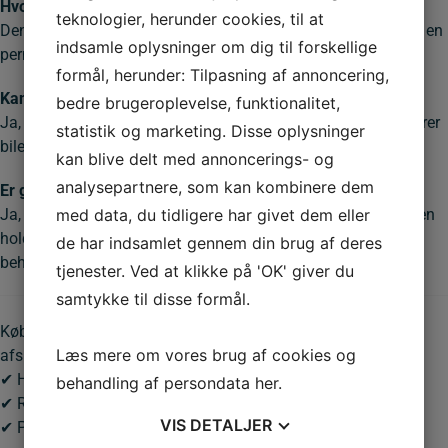
Hvordan monteres en fast gangstigalge?
teknologier, herunder cookies, til at
Den nedstøbes i beton via bundpladen og flaps, hvilket giver en
indsamle oplysninger om dig til forskellige
permanent og stabil løsning.
formål, herunder: Tilpasning af annoncering,
Kan den bruges som bom til cykelsti?
bedre brugeroplevelse, funktionalitet,
Ja, gangstigalgen fungerer som en effektiv bom, der forhindrer
statistik og marketing. Disse oplysninger
biler og knallerter i at køre ind på stier.
kan blive delt med annoncerings- og
analysepartnere, som kan kombinere dem
Er galvaniseret stål vejrbestandigt?
med data, du tidligere har givet dem eller
Ja, varmgalvaniseringen beskytter mod rust og slid, så galgen
holder i mange år uden behov for maling eller ekstra
de har indsamlet gennem din brug af deres
behandling.
tjenester. Ved at klikke på 'OK' giver du
samtykke til disse formål.
Køb
Gangstigalge Fast 1,25 m
hos
A39
– din specialist i
Læs mere om vores brug af cookies og
afspærring, bomme og stibomme.
✔ Hurtig levering i hele Danmark
behandling af persondata
her
.
✔ Robust og vedligeholdelsesfri løsning
VIS
DETALJER
✔ Perfekt til både offentlige og private områder