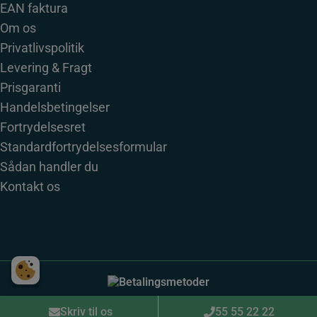
EAN faktura
Om os
Privatlivspolitik
Levering & Fragt
Prisgaranti
Handelsbetingelser
Fortrydelsesret
Standardfortrydelsesformular
Sådan handler du
Kontakt os
Designet af
Standout
Skriv til os
55 55 22 22