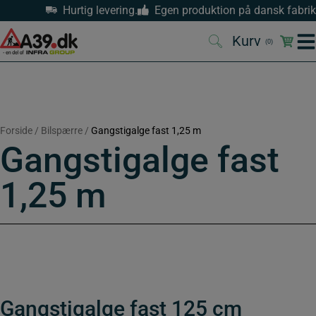
Hop
Hurtig levering.
Egen produktion på dansk fabrik
til
indholdet
Kurv
(0)
(0)
Forside
/
Bilspærre
/
Gangstigalge fast 1,25 m
Gangstigalge fast
1,25 m
Gangstigalge fast 125 cm