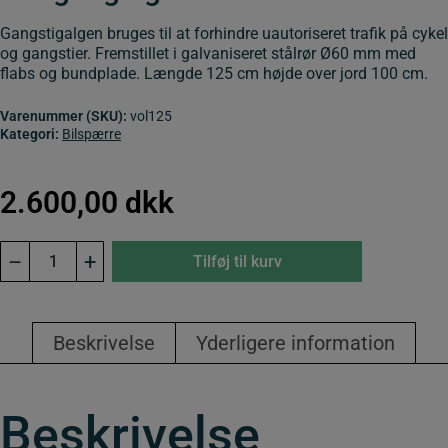
Gangstigalgen bruges til at forhindre uautoriseret trafik på cykel
og gangstier. Fremstillet i galvaniseret stålrør Ø60 mm med
flabs og bundplade. Længde 125 cm højde over jord 100 cm.
Varenummer (SKU):
vol125
Kategori:
Bilspærre
2.600,00
dkk
Gangstigalge
–
+
Tilføj til kurv
fast
1,25
m
antal
Beskrivelse
Yderligere information
Beskrivelse