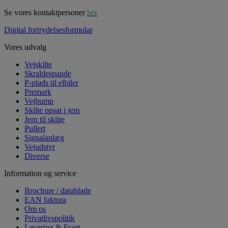
Se vores kontaktpersoner
her
Digital fortrydelsesformular
Vores udvalg
Vejskilte
Skraldespande
P-plads til elbiler
Premark
Vejbump
Skilte opsat i jern
Jern til skilte
Pullert
Signalanlæg
Vejudstyr
Diverse
Information og service
Brochure / datablade
EAN faktura
Om os
Privatlivspolitik
Levering & Fragt