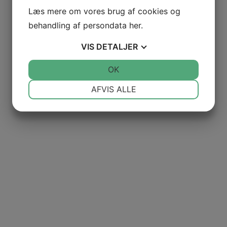
Læs mere om vores brug af cookies og
behandling af persondata
her
.
VIS
DETALJER
JA
NEJ
OK
JA
NEJ
NØDVENDIGE
PRÆFERENCER
AFVIS ALLE
JA
NEJ
JA
NEJ
MARKETING
STATISTIK