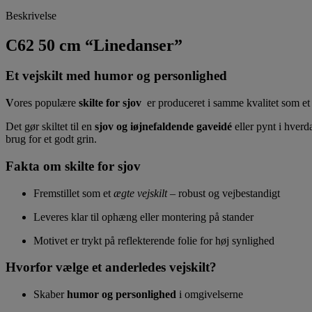
Beskrivelse
C62 50 cm “Linedanser”
Et vejskilt med humor og personlighed
V
ores populære
skilte for sjov
er produceret i samme kvalitet som et r
Det gør skiltet til en
sjov og iøjnefaldende gaveidé
eller pynt i hverd
brug for et godt grin.
Fakta om skilte for sjov
Fremstillet som et
ægte vejskilt
– robust og vejbestandigt
Leveres klar til ophæng eller montering på stander
Motivet er trykt på reflekterende folie for høj synlighed
Hvorfor vælge et anderledes vejskilt?
Skaber
humor og personlighed
i omgivelserne