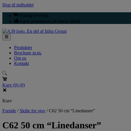
Hop til indholdet
Hurtig levering.
Egen produktion på dansk fabrik
Produkter
Brochure m.m.
Om os
Kontakt
Kurv
(0)
(0)
Kurv
Forside
/
Skilte for sjov
/
C62 50 cm “Linedanser”
C62 50 cm “Linedanser”