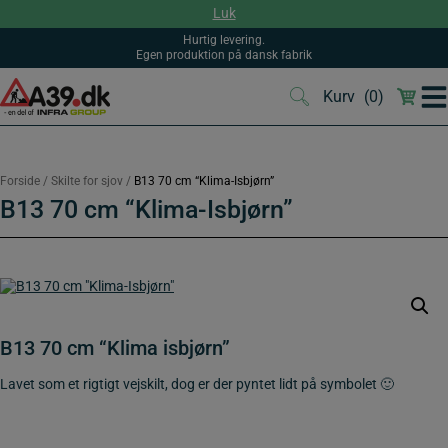
Hop
Luk
til
indholdet
Hurtig levering.
Egen produktion på dansk fabrik
Kurv
(0)
(0)
Forside
/
Skilte for sjov
/
B13 70 cm “Klima-Isbjørn”
B13 70 cm “Klima-Isbjørn”
B13 70 cm “Klima isbjørn”
Lavet som et rigtigt vejskilt, dog er der pyntet lidt på symbolet 🙂