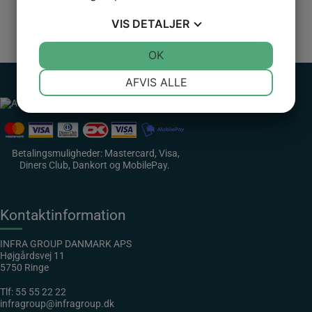
VIS
DETALJER
Logo Danske Hospitalsklovne
JA
NEJ
OK
JA
NEJ
NØDVENDIGE
PRÆFERENCER
AFVIS ALLE
JA
NEJ
JA
NEJ
MARKETING
STATISTIK
Betalingsmuligheder: Mastercard, Visa,
Diners Club, Dankort og MobilePay.
Kontaktinformation
INFRA GROUP DANMARK APS
Højgårdsvej 11
5750 Ringe
Tlf:
55 55 22 22
infragroup@infragroup.dk