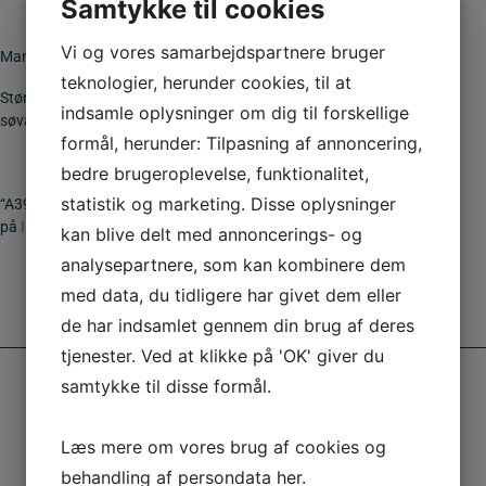
Samtykke til cookies
Vi og vores samarbejdspartnere bruger
Manger du noget at sætte skiltet op på,
se her
teknologier, herunder cookies, til at
Størrelse 70 cm. Refleksfolie type 3 fra Orafol. Monteret på
indsamle oplysninger om dig til forskellige
søvandsbestandig aluminium med grå bagside.
formål, herunder: Tilpasning af annoncering,
bedre brugeroplevelse, funktionalitet,
statistik og marketing. Disse oplysninger
“A39.dk – en del af
INFRA GROUP
“… Hvis du vil vide hvem vi er så klik
på
INFRA GROUP
kan blive delt med annoncerings- og
analysepartnere, som kan kombinere dem
med data, du tidligere har givet dem eller
de har indsamlet gennem din brug af deres
tjenester. Ved at klikke på 'OK' giver du
samtykke til disse formål.
Læs mere om vores brug af cookies og
behandling af persondata
her
.