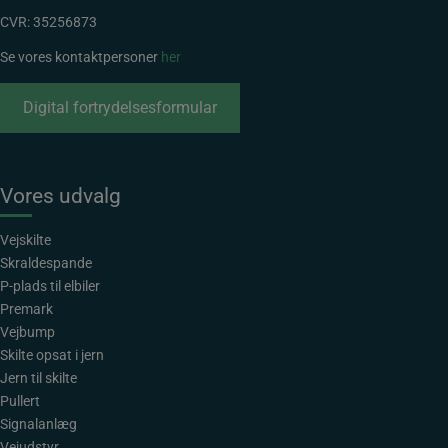
CVR: 35256873
Se vores kontaktpersoner
her
Digital fortrydelsesformular
Vores udvalg
Vejskilte
Skraldespande
P-plads til elbiler
Premark
Vejbump
Skilte opsat i jern
Jern til skilte
Pullert
Signalanlæg
Vejudstyr