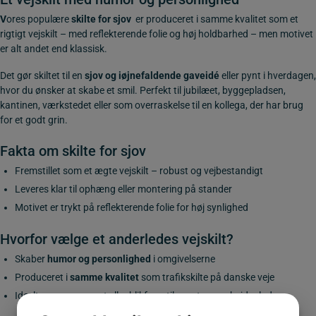
V
ores populære
skilte for sjov
er produceret i samme kvalitet som et
rigtigt vejskilt – med reflekterende folie og høj holdbarhed – men motivet
er alt andet end klassisk.
Det gør skiltet til en
sjov og iøjnefaldende gaveidé
eller pynt i hverdagen,
hvor du ønsker at skabe et smil. Perfekt til jubilæet, byggepladsen,
kantinen, værkstedet eller som overraskelse til en kollega, der har brug
for et godt grin.
Fakta om skilte for sjov
Fremstillet som et
ægte vejskilt
– robust og vejbestandigt
Leveres klar til ophæng eller montering på stander
Motivet er trykt på reflekterende folie for høj synlighed
Hvorfor vælge et anderledes vejskilt?
Skaber
humor og personlighed
i omgivelserne
Produceret i
samme kvalitet
som trafikskilte på danske veje
Ideelt som gave, pynt eller blikfang til events og arbejdspladser