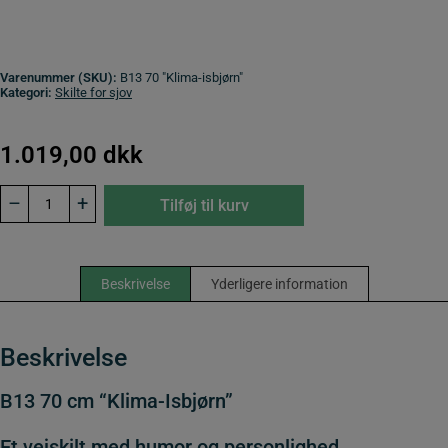
Varenummer (SKU):
B13 70 "Klima-isbjørn"
Kategori:
Skilte for sjov
1.019,00
dkk
B13
–
+
Tilføj til kurv
70
cm
"Klima-
Isbjørn"
antal
Beskrivelse
Yderligere information
Beskrivelse
B13 70 cm “Klima-Isbjørn”
Et vejskilt med humor og personlighed