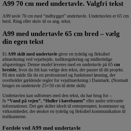
A99 70 cm med undertavle. Valgfri tekst
A99 tavle 70 cm med “indbygget” undertavle. Undertavlen er 65 cm
bred. Ring eller skriv til os ang. tekst.
A99 med undertavle 65 cm bred – vælg
din egen tekst
Et
A99 skilt med undertavle
giver en tydelig og fleksibel
afmærkning ved vejarbejde, trafikregulering og midlertidige
afspærringer. Denne model leveres med en undertavle på 65
cm
bredde
, hvor du frit kan vælge den tekst, der passer til dit projekt.
På den måde får du en professionel og funktionel løsning, der
overholder gældende regler for vejafmærkning i Danmark. (Normalt
bruges en undertavle 25×50 cm til dette skilt)
Undertavlen kan udformes med den tekst, du har brug for –
fx
“Vand på vejen”
,
“Huller i kørebanen”
eller andre relevante
informationer. Det gør skiltet ideelt til entreprenører, kommuner og
virksomheder, der ønsker en tydelig og fleksibel kommunikation til
trafikanterne.
Fordele ved A99 med undertavle