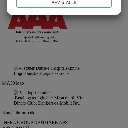
AFVIS ALLE
JA
NEJ
JA
NEJ
MARKETING
STATISTIK
Logo Danske Hospitalsklovne
Betalingsmuligheder: Mastercard, Visa,
Diners Club, Dankort og MobilePay.
Kontaktinformation
INFRA GROUP DANMARK APS
Højgårdsvej 11