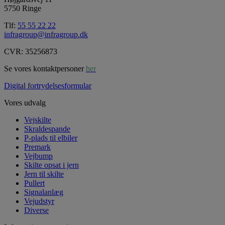
5750 Ringe
Tlf:
55 55 22 22
infragroup@infragroup.dk
CVR: 35256873
Se vores kontaktpersoner
her
Digital fortrydelsesformular
Vores udvalg
Vejskilte
Skraldespande
P-plads til elbiler
Premark
Vejbump
Skilte opsat i jern
Jern til skilte
Pullert
Signalanlæg
Vejudstyr
Diverse