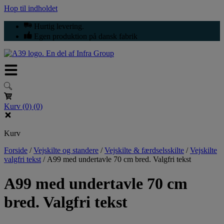
Hop til indholdet
Hurtig levering.
Egen produktion på dansk fabrik
Kurv
(0)
(0)
Kurv
Forside
/
Vejskilte og standere
/
Vejskilte & færdselsskilte
/
Vejskilte
valgfri tekst
/
A99 med undertavle 70 cm bred. Valgfri tekst
A99 med undertavle 70 cm
bred. Valgfri tekst