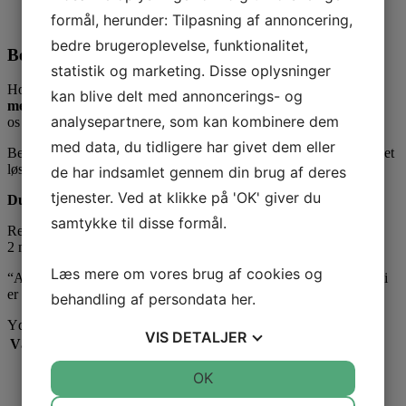
Entreprenør- og kommunale projekter
, hvor klare
formål, herunder: Tilpasning af annoncering,
beskeder er afgørende.
bedre brugeroplevelse, funktionalitet,
Bestil dit skilt med tekst
statistik og marketing. Disse oplysninger
Hos A39 leverer vi skilteudstyr i høj kvalitet. Når du bestiller
A99
kan blive delt med annoncerings- og
med undertavle 65 cm bred
, sender du blot den ønskede tekst til
analysepartnere, som kan kombinere dem
os – vi producerer undertavlen efter dine specifikationer.
med data, du tidligere har givet dem eller
Bestil dit A99 skilt med undertavle online her og få en skræddersyet
løsning til dit næste projekt.
de har indsamlet gennem din brug af deres
tjenester. Ved at klikke på 'OK' giver du
Du kan se vores øvrige produkter til
afspærring
her
samtykke til disse formål.
Reflekstype 3
2 mm aluminium med grå bagside
Læs mere om vores brug af cookies og
“A39.dk – en del af
INFRA GROUP
“… Hvis du vil vide hvem vi
er så klik på
INFRA GROUP
behandling af persondata
her
.
Yderligere information
VIS
DETALJER
Vægt
3,500 kg
JA
NEJ
OK
JA
NEJ
NØDVENDIGE
PRÆFERENCER