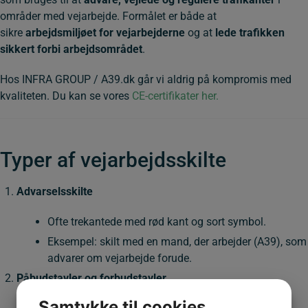
områder med vejarbejde. Formålet er både at
sikre
arbejdsmiljøet for vejarbejderne
og at
lede trafikken
sikkert forbi arbejdsområdet
.
Hos INFRA GROUP / A39.dk går vi aldrig på kompromis med
kvaliteten. Du kan se vores
CE-certifikater her.
Typer af vejarbejdsskilte
Advarselsskilte
Ofte trekantede med rød kant og sort symbol.
Eksempel: skilt med en mand, der arbejder (A39), som
advarer om vejarbejde forude.
Påbudstavler og forbudstavler
Samtykke til cookies