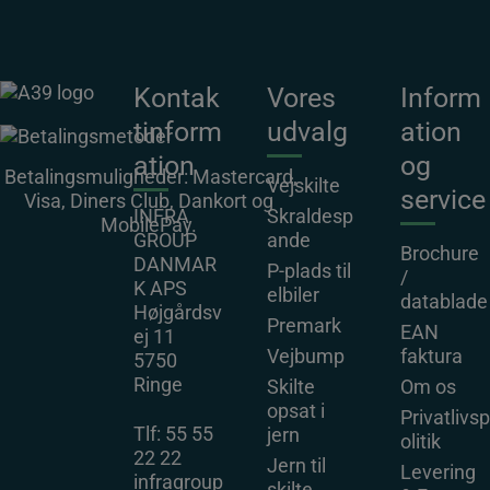
Kontak
Vores
Inform
tinform
udvalg
ation
ation
og
Betalingsmuligheder: Mastercard,
Vejskilte
service
Visa, Diners Club, Dankort og
INFRA
Skraldesp
MobilePay.
GROUP
ande
Brochure
DANMAR
P-plads til
/
K APS
elbiler
datablade
Højgårdsv
Premark
EAN
ej 11
Vejbump
faktura
5750
Ringe
Skilte
Om os
opsat i
Privatlivsp
Tlf:
55 55
jern
olitik
22 22
Jern til
Levering
infragroup
skilte