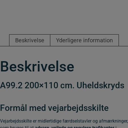
antal
Beskrivelse
Yderligere information
Beskrivelse
A99.2 200×110 cm. Uheldskryds
Formål med vejarbejdsskilte
Vejarbejdsskilte er midlertidige færdselstavler og afmærkninger,
som bruges til at
advare, vejlede og regulere trafikanter
i