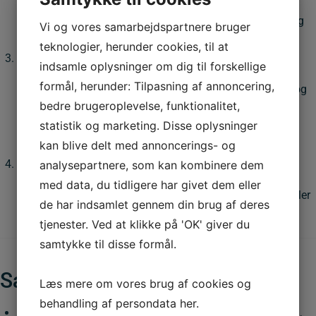
Runde skilte, som regulerer trafikken.
Eksempel: fartbegrænsning, forbud mod overhaling
Vi og vores samarbejdspartnere bruger
eller påbud om at køre i en bestemt retning.
teknologier, herunder cookies, til at
Afspærringsmateriel
indsamle oplysninger om dig til forskellige
formål, herunder: Tilpasning af annoncering,
Tavler med gule og røde striber, kegler, blinklygter og
bedre brugeroplevelse, funktionalitet,
hegn.
statistik og marketing. Disse oplysninger
Bruges til at markere arbejdsområder og lede
trafikken uden om.
kan blive delt med annoncerings- og
Informations- og omkørselsskilte
analysepartnere, som kan kombinere dem
med data, du tidligere har givet dem eller
Gule skilte, der viser omkørsler, midlertidige ruter eller
de har indsamlet gennem din brug af deres
ændringer i vejforløbet.
tjenester. Ved at klikke på 'OK' giver du
samtykke til disse formål.
Særlige kendetegn
Læs mere om vores brug af cookies og
behandling af persondata
her
.
Mange vejarbejdsskilte har
gul baggrund
i stedet for hvid,