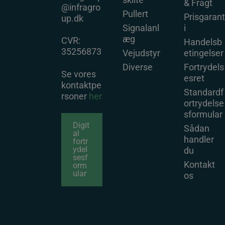
& Fragt
@infragro
Pullert
Prisgarant
up.dk
Signalanl
i
æg
CVR:
Handelsb
35256873
Vejudstyr
etingelser
Diverse
Fortrydels
Se vores
esret
kontaktpe
Standardf
rsoner
her
ortrydelse
sformular
Digit
Sådan
al
handler
fortr
ydel
du
sesf
Kontakt
orm
ular
os