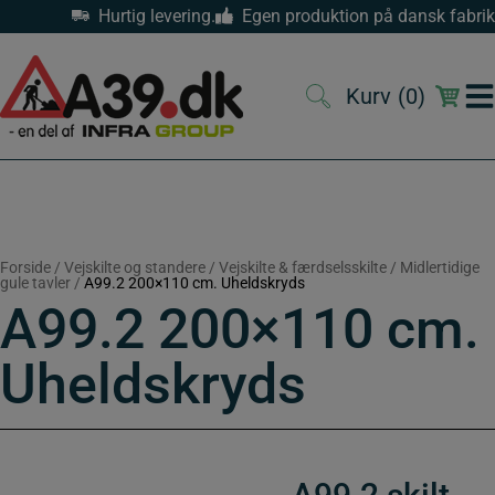
Hop
Hurtig levering.
Egen produktion på dansk fabrik
til
indholdet
Kurv
(0)
(0)
Forside
/
Vejskilte og standere
/
Vejskilte & færdselsskilte
/
Midlertidige
gule tavler
/
A99.2 200×110 cm. Uheldskryds
A99.2 200×110 cm.
Uheldskryds