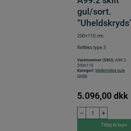
A99.2 skilt
gul/sort.
“Uheldskryds
200×110 cm.
Refleks type 3
Varenummer (SKU):
A99.2
200x110
Kategori:
Midlertidige gule
tavler
5.096,00
dkk
A99.2
–
+
200x110
cm.
Tilføj til kurv
Uheldskryds