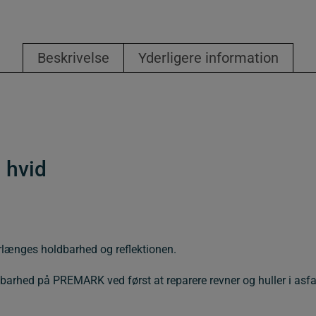
hvid
antal
Beskrivelse
Yderligere information
 hvid
orlænges holdbarhed og reflektionen.
arhed på PREMARK ved først at reparere revner og huller i asfa