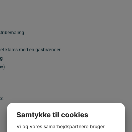
stribemaling
lket klares med en gasbrænder
ng
ov)
s.:
Samtykke til cookies
Vi og vores samarbejdspartnere bruger