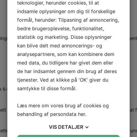
teknologier, herunder cookies, til at
indsamle oplysninger om dig til forskellige
formål, herunder: Tilpasning af annoncering,
bedre brugeroplevelse, funktionalitet,
statistik og marketing. Disse oplysninger
nger. Striberne opvarmes til de smelter og binder sig permanent til
kan blive delt med annoncerings- og
analysepartnere, som kan kombinere dem
med data, du tidligere har givet dem eller
de har indsamlet gennem din brug af deres
tjenester. Ved at klikke på 'OK' giver du
samtykke til disse formål.
-8 gange længere). Maling slides hurtigere af trafik og vejr.
Læs mere om vores brug af cookies og
elt tør. Hvis vejbanen er fugtig, kan gasbrænderen bruges til at 
behandling af persondata
her
.
VIS
DETALJER
ette giver øget refleks og dermed bedre synlighed i mørke og und