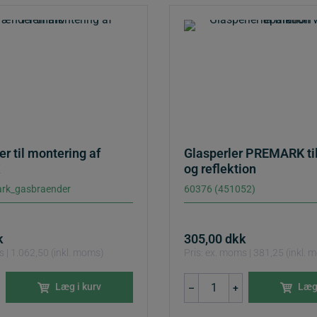
 til montering af
Glasperler PREMARK til 
og reflektion
rk_gasbraender
60376 (451052)
k
305,00
dkk
s | 1.062,50 (inkl. moms)
Pris: ex. moms | 381,25 (inkl.
r
Glasperler
Læg i kurv
Læg 
–
+
PREMARK
til