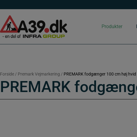
Hop
til
indholdet
Produkter
Forside
/
Premark Vejmarkering
/
PREMARK fodgænger 100 cm høj hvid
PREMARK fodgænger