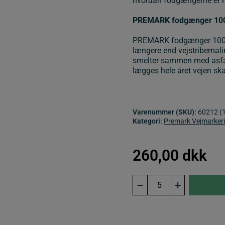
hvordan fodgængerne er me
PREMARK fodgænger 100 c
PREMARK fodgænger 100 c
længere end vejstribemali
smelter sammen med asf
lægges hele året vejen sk
Varenummer (SKU):
60212 (
Kategori:
Premark Vejmarker
260,00
dkk
PREMARK
–
+
fodgænger
100
cm
høj