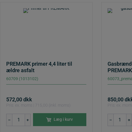
PREMARK primer 4,4 liter til
Gasbrænder
ældre asfalt
PREMARK
60709 (1013102)
60073_prema
572,00
dkk
850,00
dk
Pris: ex. moms | 715,00 (inkl. moms)
Pris: ex. mom
PREMARK
Gasbrænde
Læg i kurv
–
+
–
+
primer
til
4,4
montering