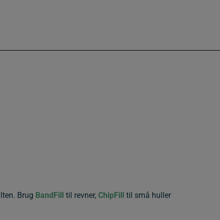
lten. Brug
BandFill
til revner,
ChipFill
til små huller