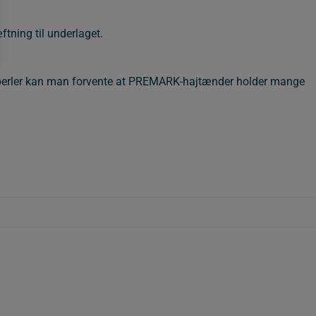
ftning til underlaget.
glasperler kan man forvente at PREMARK-hajtænder holder mange