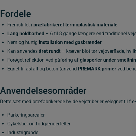
Fordele
Fremstillet i
præfabrikeret termoplastisk materiale
Lang holdbarhed
– 6 til 8 gange længere end traditionel vej
Nem og hurtig
installation med gasbrænder
Kan anvendes
året rundt
– kræver blot tør vejoverflade, hvi
Forøget reflektion ved påføring af
glasperler
under smeltni
Egnet til asfalt og beton (anvend
PREMARK primer
ved beh
Anvendelsesområder
Dette sæt med præfabrikerede hvide vejstriber er velegnet til f.ek
Parkeringsarealer
Cykelstier og fodgængerfelter
Industrigrunde