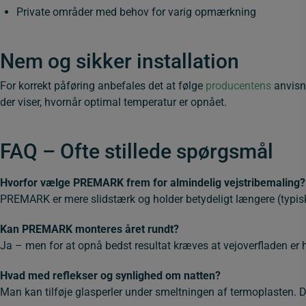
Private områder med behov for varig opmærkning
Nem og sikker installation
For korrekt påføring anbefales det at følge
producentens
anvisni
der viser, hvornår optimal temperatur er opnået.
FAQ – Ofte stillede spørgsmål
Hvorfor vælge PREMARK frem for almindelig vejstribemaling?
PREMARK er mere slidstærk og holder betydeligt længere (typisk 6
Kan PREMARK monteres året rundt?
Ja – men for at opnå bedst resultat kræves at vejoverfladen er h
Hvad med reflekser og synlighed om natten?
Man kan tilføje glasperler under smeltningen af termoplasten. D