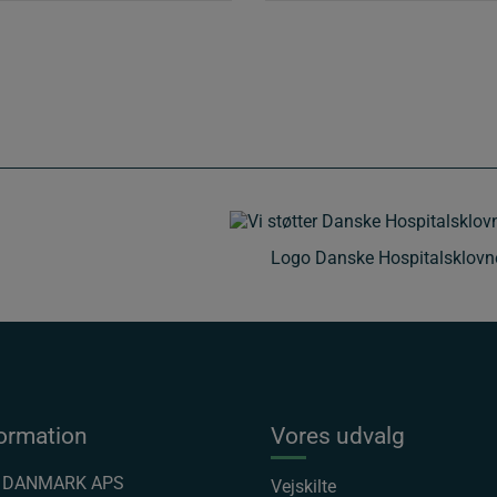
friktion
og
reflektion
antal
Logo Danske Hospitalsklovn
ormation
Vores udvalg
P DANMARK APS
Vejskilte