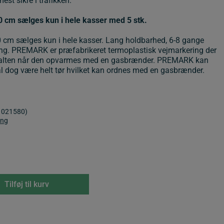
st sikre i trafikken.
m sælges kun i hele kasser med 5 stk.
m sælges kun i hele kasser. Lang holdbarhed, 6-8 gange
ng. PREMARK er præfabrikeret termoplastisk vejmarkering der
alten når den opvarmes med en gasbrænder. PREMARK kan
al dog være helt tør hvilket kan ordnes med en gasbrænder.
1021580)
ing
Tilføj til kurv