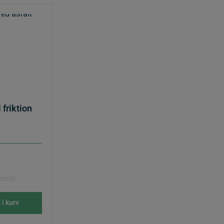
friktion
 moms)
i kurv