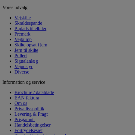
Vores udvalg
Vejskilte
Skraldespande
P-plads til elbiler
Premark
Vejbump
Skilte opsat i jern
Jern til skilte
Pullert
Signalanlæg
Vejudstyr
Diverse
Information og service
Brochure / datablade
EAN faktura
Om os
Privatlivspolitik
Levering & Fragt
Prisgaranti
Handelsbetingelser
Fortrydelsesret