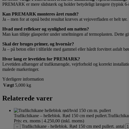
PREMARK er mere slidstærk og holder betydeligt længere (typisk 6-8 g
Kan PREMARK monteres året rundt?
Ja – men for at opnå bedst resultat kræves at vejoverfladen er helt tør
Hvad med reflekser og synlighed om natten?
Man kan tilføje glasperler under smeltningen af termoplasten. Dette g
Skal der bruges primer, og hvornår?
Ja – på beton eller i tilfælde med gammel eller hårdt forvitret asfalt
Hvor lang er levetiden for PREMARK?
Levetiden afhænger af trafikmængde, vejrforhold og korrekt installat
malede markeringer.
Yderligere information
Vægt
5,000 kg
Relaterede varer
Trafikchikane – helleblok. Rød 150 cm med pullert.
Trafikchika
Pris: ex. moms | 4.250,00 (inkl. moms)
Trafikchikane - helleblok. Rød 150 cm med pullert. antal
–