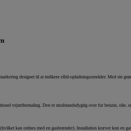
cm
ering designet til at indikere elbil-opladningsområder.
Med sin grøn
tionel vejstribemaling.
Den er modstandsdygtig over for benzin, olie, sne
 (hvilket kan ordnes med en gasbrænder).
Installation kræver kun en ga