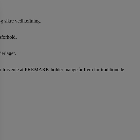
 og sikre vedhæftning.
sforhold.
derlaget.
 man forvente at PREMARK holder mange år frem for traditionelle