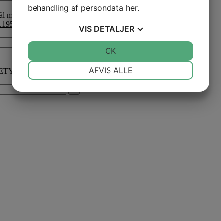
behandling af persondata
her
.
.195,00
dkk
VIS
DETALJER
+
JA
NEJ
OK
JA
NEJ
NØDVENDIGE
PRÆFERENCER
AFVIS ALLE
FETYZONE so
2.140,00
dkk
JA
NEJ
JA
NEJ
+
MARKETING
STATISTIK