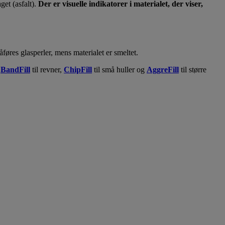
et (asfalt).
Der er visuelle indikatorer i materialet, der viser,
føres glasperler, mens materialet er smeltet.
g
BandFill
til revner,
ChipFill
til små huller og
AggreFill
til større