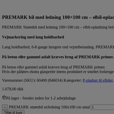
PREMARK bil med ledning 100×100 cm – elbil-opla
PREMARK Strømbil med ledning 100×100 cm – elbil-opladning betyder s
Vejmarkering med lang holdbarhed
Lang holdbarhed, 6-8 gange længere end vejstribemaling. PREMARK e
På beton eller gammel asfalt kræves brug af PREMARK primer.
På beton eller gammel asfalt kræves brug af PREMARK primer.
Hvis der påføres ekstra glasperler imens produktet er smeltet forlæng
Varenummer (SKU):
60400 (846034)
Kategorier:
P-pladser til elbiler
1.078,00
dkk
På lager
- Sendes inden for 1-2 arbejdsdage
PREMARK strømbil m/ledning 100x100 cm antal
–
Tilføj til kurv