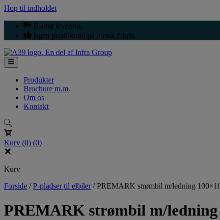
Hop til indholdet
Hurtig levering.
Egen produktion på dansk fabrik
Produkter
Brochure m.m.
Om os
Kontakt
Kurv
(0)
(0)
Kurv
Forside
/
P-pladser til elbiler
/
PREMARK strømbil m/ledning 100×1
PREMARK strømbil m/ledning