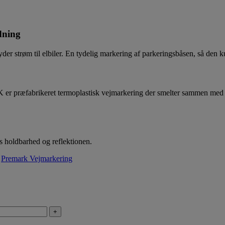
dning
trøm til elbiler. En tydelig markering af parkeringsbåsen, så den kun
r præfabrikeret termoplastisk vejmarkering der smelter sammen med 
es holdbarhed og reflektionen.
,
Premark Vejmarkering
+