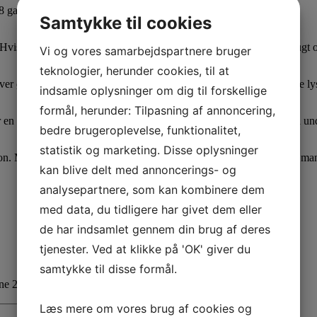
ange længere). Maling slides hurtigere af trafik og vejr.
Samtykke til cookies
. Hvis vejbanen er fugtig, kan gasbrænderen bruges til at forhindre fugt
Vi og vores samarbejdspartnere bruger
teknologier, herunder cookies, til at
iver øget refleks og dermed bedre synlighed i mørke og under dårlige ly
indsamle oplysninger om dig til forskellige
formål, herunder: Tilpasning af annoncering,
 bør en PREMARK primer benyttes for at sikre optimal vedhæftning til un
bedre brugeroplevelse, funktionalitet,
statistik og marketing. Disse oplysninger
ion. Med optimal installation, tør overflade og brug af glasperler kan
kan blive delt med annoncerings- og
analysepartnere, som kan kombinere dem
med data, du tidligere har givet dem eller
de har indsamlet gennem din brug af deres
tjenester. Ved at klikke på 'OK' giver du
samtykke til disse formål.
ne 2 ender + 1 midt + 1 pullert
3.400,00
dkk
Læs mere om vores brug af cookies og
+