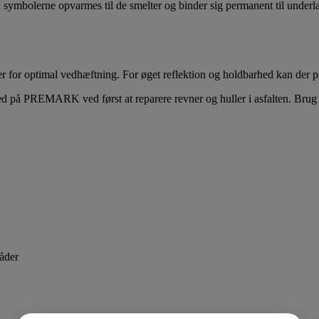
bolerne opvarmes til de smelter og binder sig permanent til underlag
r for optimal vedhæftning.
For øget reflektion og holdbarhed kan der på
d på PREMARK ved først at reparere revner og huller i asfalten. Bru
åder