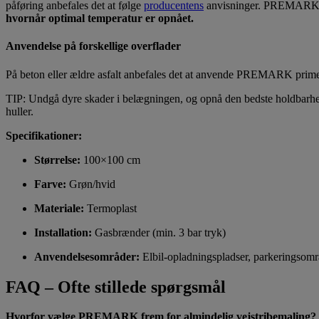
påføring anbefales det at følge
producentens
anvisninger. PREMARK sym
hvornår optimal temperatur er opnået.
Anvendelse på forskellige overflader
På beton eller ældre asfalt anbefales det at anvende PREMARK prime
TIP: Undgå dyre skader i belægningen, og opnå den bedste holdbarhe
huller.
Specifikationer:
Størrelse:
100×100 cm
Farve:
Grøn/hvid
Materiale:
Termoplast
Installation:
Gasbrænder (min. 3 bar tryk)
Anvendelsesområder:
Elbil-opladningspladser, parkeringsomr
FAQ – Ofte stillede spørgsmål
Hvorfor vælge PREMARK frem for almindelig vejstribemaling?