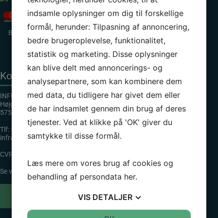
indsamle oplysninger om dig til forskellige
formål, herunder: Tilpasning af annoncering,
Betalingsmuligheder: Mastercard, Visa,
bedre brugeroplevelse, funktionalitet,
Diners Club, Dankort og MobilePay.
statistik og marketing. Disse oplysninger
kan blive delt med annoncerings- og
Kontaktinformation
analysepartnere, som kan kombinere dem
med data, du tidligere har givet dem eller
INFRA GROUP DANMARK APS
Højgårdsvej 11
de har indsamlet gennem din brug af deres
5750 Ringe
tjenester. Ved at klikke på 'OK' giver du
Tlf:
55 55 22 22
samtykke til disse formål.
infragroup@infragroup.dk
CVR: 35256873
Læs mere om vores brug af cookies og
Se vores kontaktpersoner
her
behandling af persondata
her
.
Digital fortrydelsesformular
VIS
DETALJER