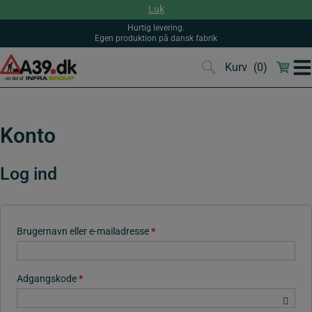
Hop
Luk
til
indholdet
Hurtig levering.
Egen produktion på dansk fabrik
Kurv
(0)
(0)
Konto
Log ind
Brugernavn eller e-mailadresse
*
Adgangskode
*