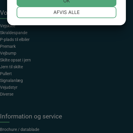
JA
NEJ
OK
JA
NEJ
NØDVENDIGE
PRÆFERENCER
AFVIS ALLE
Vores udvalg
JA
NEJ
JA
NEJ
Vejskilte
MARKETING
STATISTIK
Skraldespande
P-plads til elbiler
Premark
Vejbump
Skilte opsat i jern
Jern til skilte
Pullert
Signalanlæg
Vejudstyr
Diverse
Information og service
Brochure / datablade